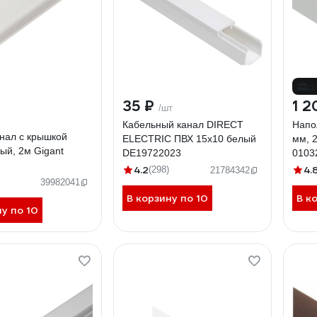
д
35 ₽
1 2
/шт
Кабельный канал DIRECT
Напо
нал с крышкой
ELECTRIC ПВХ 15x10 белый
мм, 
ый, 2м Gigant
DE19722023
0103
I
4.2
4.
(298)
21784342
39982041
В корзину по 10
В к
ну по 10