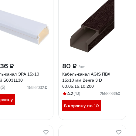
36 ₽
80 ₽
/шт
ль-канал ЭРА 15x10
Кабель-канал AGIS ПВХ
й Б0031130
15x10 мм Венге 3 D
60.05.15.10.200
6
(5)
15982002
4.2
(43)
25582839
орзину
В корзину по 10