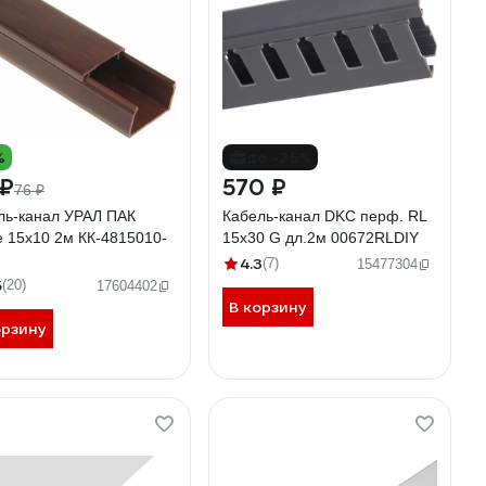
%
до -25%
 ₽
570 ₽
76 ₽
ль-канал УРАЛ ПАК
Кабель-канал DKC перф. RL
е 15х10 2м КК-4815010-
15x30 G дл.2м 00672RLDIY
4.3
(7)
15477304
5
(20)
17604402
В корзину
орзину