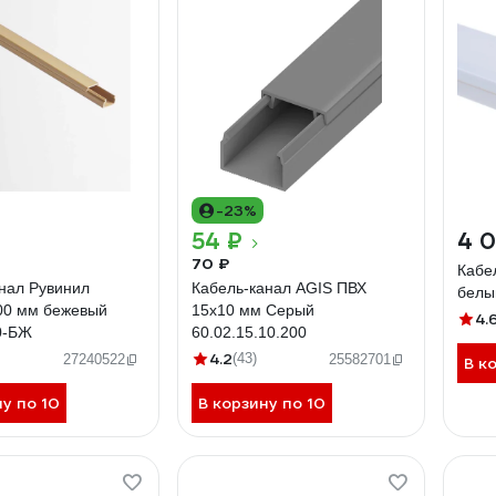
-23%
54 ₽
4 0
70 ₽
Кабе
нал Рувинил
Кабель-канал AGIS ПВХ
белы
00 мм бежевый
15x10 мм Cерый
4.
0-БЖ
60.02.15.10.200
4.2
(43)
27240522
25582701
В к
ну по 10
В корзину по 10