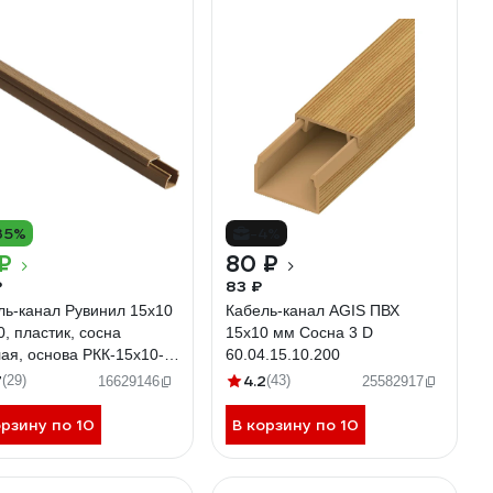
35%
-4%
₽
80 ₽
₽
83 ₽
ль-канал Рувинил 15х10
Кабель-канал AGIS ПВХ
, пластик, сосна
15x10 мм Сосна 3 D
лая, основа РКК-15х10-
60.04.15.10.200
7
4.2
(29)
(43)
16629146
25582917
орзину по 10
В корзину по 10