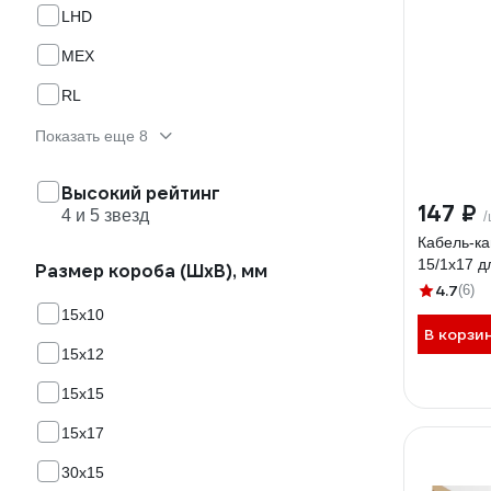
LHD
MEX
RL
Показать еще 8
Высокий рейтинг
147 ₽
4 и 5 звезд
/
Кабель-к
15/1x17 д
Размер короба (ШхВ), мм
4.7
(6)
15х10
В корзи
15х12
15х15
15х17
30х15