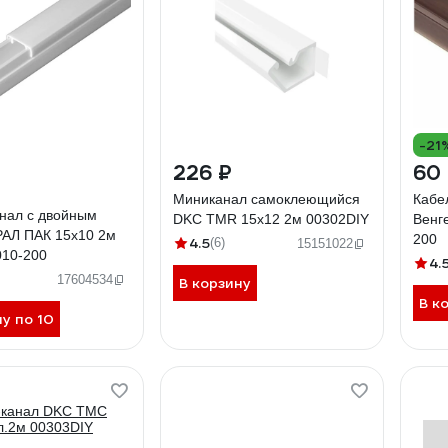
-21
226 ₽
60
Миниканал самоклеющийся
Кабе
анал с двойным
DKC TMR 15x12 2м 00302DIY
Венг
РАЛ ПАК 15х10 2м
200
4.5
(6)
15151022
010-200
4.
17604534
В корзину
В к
ну по 10