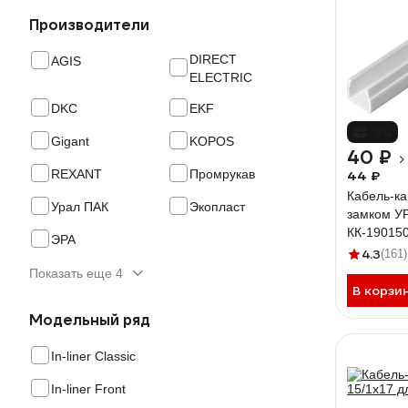
Производители
DIRECT
AGIS
ELECTRIC
DKC
EKF
-9%
Gigant
KOPOS
40 ₽
REXANT
Промрукав
44 ₽
Кабель-к
Урал ПАК
Экопласт
замком У
КК-19015
ЭРА
4.3
(161)
Показать еще 4
В корзи
Модельный ряд
In-liner Classic
In-liner Front