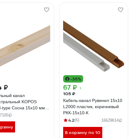
-36%
4 ₽
67 ₽
105 ₽
льный канал
Кабель-канал Рувинил 15х10
стральный KOPOS
L2000 пластик, коричневый
-type Сосна 15x10 мм
РКК-15х10-К
 KKL-WTYPE-15-10-PC
7100
4.2
(6)
16629614
орзину
В корзину по 10