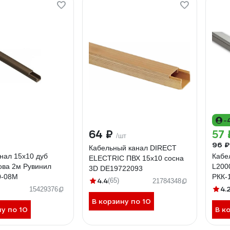
-
64 ₽
57 
/шт
96 ₽
Кабельный канал DIRECT
нал 15х10 дуб
Кабе
ELECTRIC ПВХ 15x10 сосна
ова 2м Рувинил
L200
3D DE19722093
0-08М
РКК-
4.4
(65)
21784348
4.
15429376
В корзину по 10
ну по 10
В к