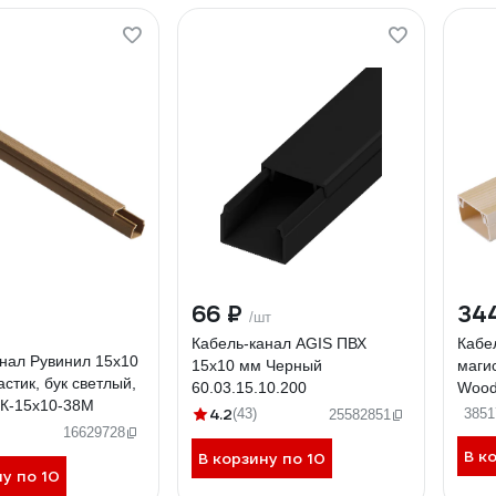
66 ₽
34
/шт
Кабель-канал AGIS ПВХ
Кабе
нал Рувинил 15х10
15x10 мм Черный
маги
астик, бук светлый,
60.03.15.10.200
Wood
КК-15х10-38М
(PC)
4.2
(43)
3851
25582851
16629728
В к
В корзину по 10
ну по 10