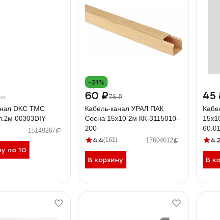
-21%
60 ₽
45
76 ₽
шт
анал DKC TMC
Кабель-канал УРАЛ ПАК
Кабе
л.2м 00303DIY
Сосна 15х10 2м КК-3115010-
15x1
200
60.01
15149267
4.4
4.
(161)
17604612
ну по 10
В корзину
В к