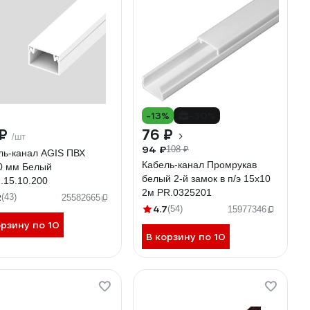
-13%
-30%
 ₽
76 ₽
/шт
94 ₽
108 ₽
ль-канал AGIS ПВХ
Кабель-канал Промрукав
0 мм Белый
белый 2-й замок в п/э 15х10
.15.10.200
2м PR.0325201
2
(43)
25582665
4.7
(54)
15977346
орзину по 10
В корзину по 10