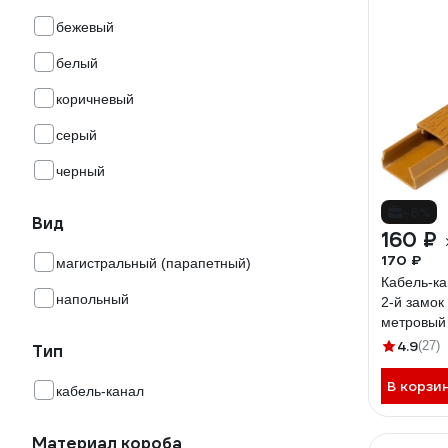
бежевый
белый
коричневый
серый
черный
-6%
Вид
160 ₽
170 ₽
магистральный (парапетный)
Кабель-ка
напольный
2-й замок
метровый
4.9
(27)
Тип
В корзи
кабель-канал
Материал короба