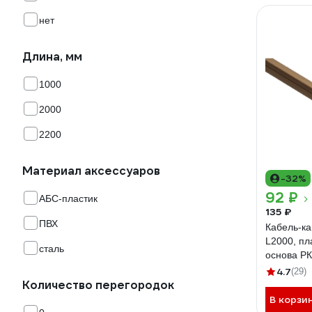
нет
Длина, мм
1000
2000
2200
Материал аксессуаров
-32%
92 ₽
АБС-пластик
135 ₽
ПВХ
Кабель-ка
L2000, пл
сталь
основа Р
4.7
(29)
Количество перегородок
В корзи