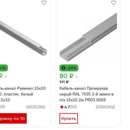
41%
-28%
₽
80 ₽
111 ₽
ль-канал Рувинил 15х10
Кабель-канал Промрукав
0, пластик, белый
серый RAL 7035 2-й замок в
15х10
п/э 15х10 2м PR03.0069
2
4.7
(6)
(54)
16629158
16394184
орзину по 10
Купить