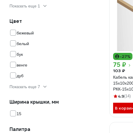
Показать еще 1
Цвет
бежевый
белый
бук
-27%
75 ₽
венге
103 ₽
дуб
Кабель ка
15x10x20
Показать еще 7
РКК-15х1
4.9
(14)
Ширина крышки, мм
В корзи
15
Палитра