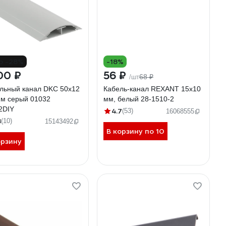
о -28%
-18%
00 ₽
56 ₽
68 ₽
/шт
льный канал DKC 50x12
Кaбель-канал REXANT 15x10
2м серый 01032
мм, белый 28-1510-2
2DIY
4.7
(53)
16068555
8
(10)
15143492
В корзину по 10
орзину