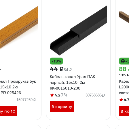
-19%
-
44 ₽
88 
54 ₽
135 
Кабель-канал Урал ПАК
нал Промрукав бук
Кабе
черный, 15х10, 2м
 15х10 2-х
L2000
КК-8015010-200
 PR.025426
свет
4.2
(13)
30768686
27М
4.
15977269
В корзину
ну по 10
В к