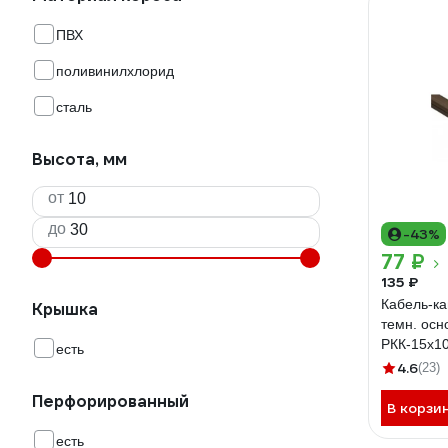
ПВХ
поливинилхлорид
сталь
Высота, мм
от
до
-43%
77 ₽
135 ₽
Кабель-ка
Крышка
темн. осн
РКК-15х1
есть
4.6
(23)
Перфорированный
В корзи
есть