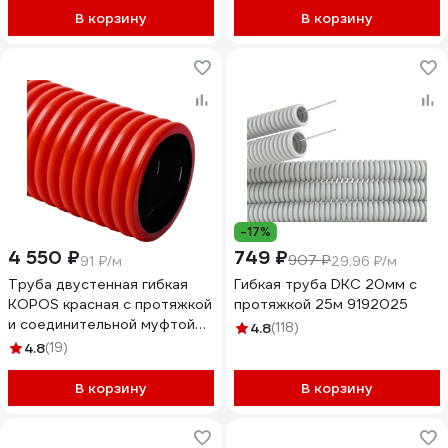
В корзину
В корзину
-17%
4 550 ₽
749 ₽
907 ₽
91 ₽/м
29.96 ₽/м
Труба двустенная гибкая
Гибкая труба DKC 20мм с
KOPOS красная с протяжкой
протяжкой 25м 9192025
и соединительной муфтой
4.8
(118)
D=40мм КОПОФЛЕКС КФ
4.8
(19)
09040 (BA), в бухте 50 м
КФ 09040_BA
В корзину
В корзину