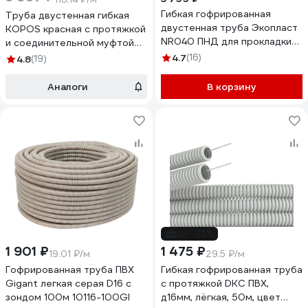
Гибкая гофрированная
Труба двустенная гибкая
двустенная труба Экопласт
KOPOS красная с протяжкой
NR040 ПНД для прокладки
и соединительной муфтой
кабеля под землей с
D=63мм КОПОФЛЕКС КФ
4.7
(16)
4.8
(19)
протяжкой D40мм (внешн.)
09063 (BA), в бухте 50 м КФ
50м 801040
09063_BA
Аналоги
В корзину
до -22%
1 901 ₽
1 475 ₽
19.01 ₽/м
29.5 ₽/м
Гофрированная труба ПВХ
Гибкая гофрированная труба
Gigant легкая серая D16 с
с протяжкой DKC ПВХ,
зондом 100м 10116-100GI
д16мм, лёгкая, 50м, цвет