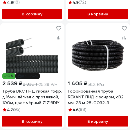
серый 9191650
4.9
(18)
4.9
(72)
В корзину
В корзину
-10%
до -24%
2 539 ₽
1 405 ₽
2 830 ₽
25.39 ₽/м
56.2 ₽/м
Труба DKC ПНД гибкая гофр.
Гофрированная труба
д.16мм, лёгкая с протяжкой,
REXANT ПНД с зондом, d32
100м, цвет чёрный 71716DIY
мм, 25 м 28-0032-3
4.7
(95)
4.6
(98)
В корзину
В корзину