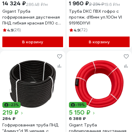
14 324 ₽
1 960 ₽
2 234 ₽
286.48 ₽/м
19.6 ₽/м
Gigant Труба
Труба DKC ПВХ гофро c
гофрированная двустенная
протяж. d16мм уп.100м VI
ПНД гибкая красная D110 с
91916DIYVI
зондом 50м 801110GI
4.9
(26)
4.9
(72)
В корзину
В корзину
-23%
-19%
219 ₽
5 150 ₽
284 ₽
6 388 ₽
Гофрированная труба ПНД
Gigant Труба
"Азимут"d 16 черная, с
гофрированная двустенная