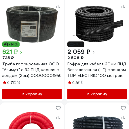
-14%
-18%
621 ₽
2 059 ₽
725 ₽
2 506 ₽
Труба гофрированная ООО
Гофра для кабеля 20мм ПНД
"Азимут" d 32 ПНД черная с
безгалогенная (HF) с зондом
зондом (25м) 00000001946
TDM ELECTRIC 100 метров
легкая черная SQ0413-0002
4.7
(54)
4.4
(11)
В корзину
В корзину