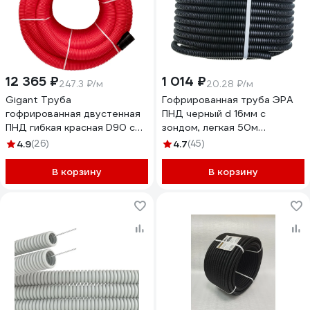
12 365 ₽
1 014 ₽
247.3 ₽/м
20.28 ₽/м
Gigant Труба
Гофрированная труба ЭРА
гофрированная двустенная
ПНД черный d 16мм с
ПНД гибкая красная D90 с
зондом, легкая 50м
зондом 50м 801090GI
Б0043779
4.9
(26)
4.7
(45)
В корзину
В корзину