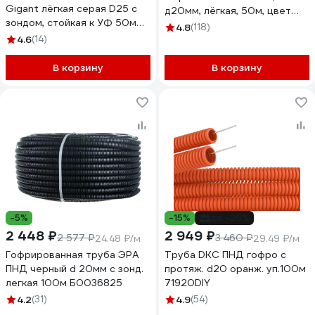
Gigant лёгкая серая D25 с
д20мм, лёгкая, 50м, цвет
зондом, стойкая к УФ 50м
серый 9192050
4.8
(118)
20125-50GR-GI
4.6
(14)
В корзину
В корзину
-5%
-15%
до -26%
2 448 ₽
2 949 ₽
2 577 ₽
3 460 ₽
24.48 ₽/м
29.49 ₽/м
Гофрированная труба ЭРА
Труба DKC ПНД гофро c
ПНД черный d 20мм с зонд.
протяж. d20 оранж. уп.100м
легкая 100м Б0036825
71920DIY
4.2
(31)
4.9
(54)