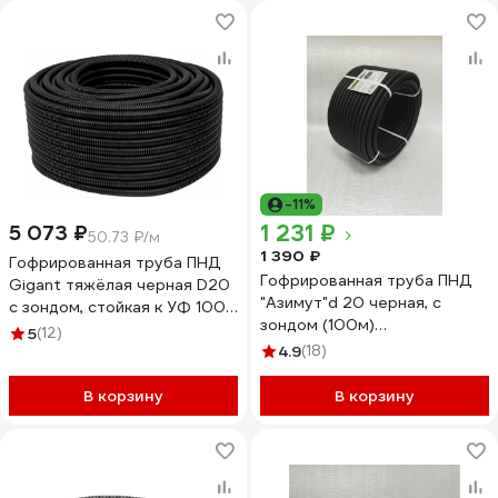
-11%
1 231 ₽
5 073 ₽
50.73 ₽/м
1 390 ₽
Гофрированная труба ПНД
Гофрированная труба ПНД
Gigant тяжёлая черная D20
"Азимут"d 20 черная, с
с зондом, стойкая к УФ 100м
зондом (100м)
21120GI
5
(12)
00000001060
4.9
(18)
В корзину
В корзину