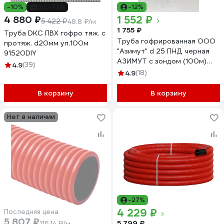
-10%
до -22%
-12%
1 552 ₽
4 880 ₽
5 422 ₽
48.8 ₽/м
1 755 ₽
Труба DKC ПВХ гофро тяж. c
Труба гофрированная ООО
протяж. d20мм уп.100м
"Азимут" d 25 ПНД черная
91520DIY
АЗИМУТ с зондом (100м)
4.9
(39)
00000001874
4.9
(18)
В корзину
В корзину
Нет в наличии
-27%
4 229 ₽
Последняя цена
5 807 ₽
5 799 ₽
116.14 ₽/м