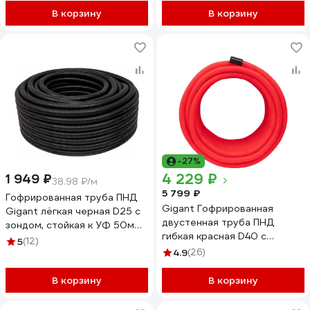
В корзину
В корзину
-27%
4 229 ₽
1 949 ₽
38.98 ₽/м
5 799 ₽
Гофрированная труба ПНД
Gigant Гофрированная
Gigant лёгкая черная D25 с
двустенная труба ПНД
зондом, стойкая к УФ 50м
гибкая красная D40 с
20125-50GI
5
(12)
зондом 50м 801040GI
4.9
(26)
В корзину
В корзину