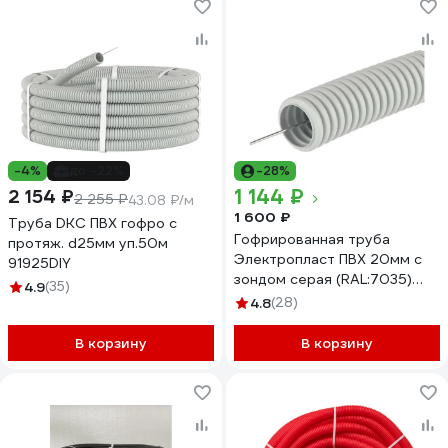
-4%
до -22%
-28%
1 144 ₽
2 154 ₽
2 255 ₽
43.08 ₽/м
1 600 ₽
Труба DKC ПВХ гофро c
Гофрированная труба
протяж. d25мм уп.50м
Электропласт ПВХ 20мм с
91925DIY
зондом серая (RAL:7035)
4.9
(35)
100м, м 20GRPVC100
4.8
(28)
В корзину
В корзину