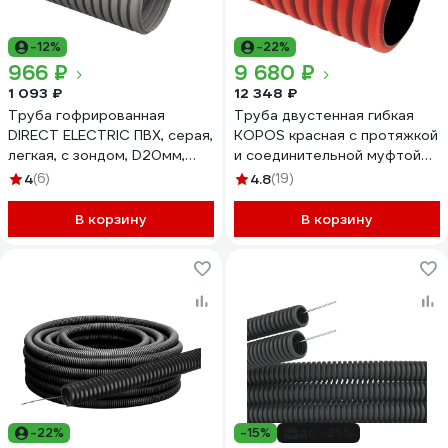
-12%
-22%
966 ₽
9 680 ₽
1 093 ₽
12 348 ₽
Труба гофрированная
Труба двустенная гибкая
DIRECT ELECTRIC ПВХ, серая,
KOPOS красная с протяжкой
легкая, с зондом, D20мм,
и соединительной муфтой
100метров/упаковка
D=110мм КОПОФЛЕКС КФ
4
(6)
4.8
(19)
DE19722112
09110 (BA), в бухте 50 м КФ
09110_BA
В корзину
В корзину
-22%
-15%
до -25%