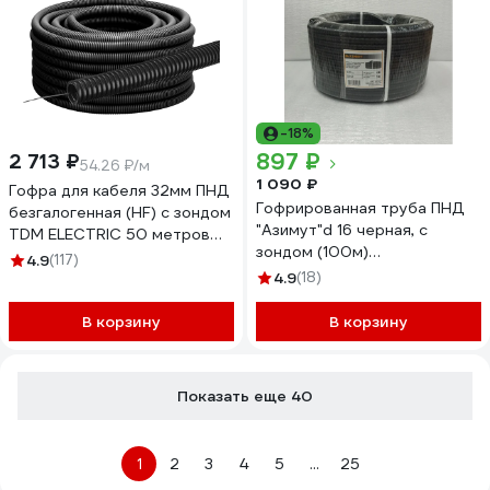
-18%
897 ₽
2 713 ₽
54.26 ₽/м
1 090 ₽
Гофра для кабеля 32мм ПНД
Гофрированная труба ПНД
безгалогенная (HF) с зондом
"Азимут"d 16 черная, с
TDM ELECTRIC 50 метров
зондом (100м)
легкая черная SQ0413-0004
4.9
(117)
00000001057
4.9
(18)
В корзину
В корзину
Показать еще 40
1
2
3
4
5
...
25