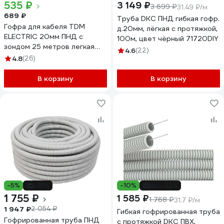
535 ₽
3 149 ₽
3 699 ₽
31.49 ₽/м
689 ₽
Труба DKC ПНД гибкая гофр.
Гофра для кабеля TDM
д.20мм, лёгкая с протяжкой,
ELECTRIC 20мм ПНД с
100м, цвет чёрный 71720DIY
зондом 25 метров легкая
4.6
(22)
черная SQ0413-2502
4.8
(26)
В корзину
В корзину
-5%
-15%
-10%
до -22%
1 755 ₽
1 585 ₽
1 768 ₽
31.7 ₽/м
1 947 ₽
2 054 ₽
Гибкая гофрированная труба
Гофрированная труба ПНД
с протяжкой DKC ПВХ,