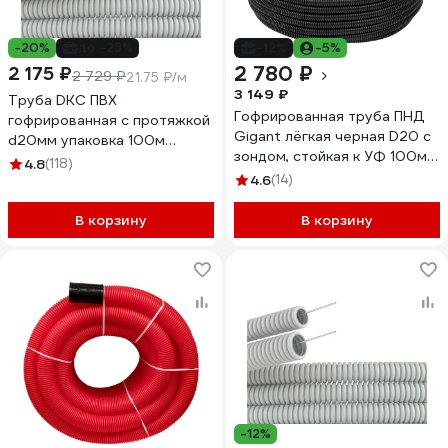
-20%
до -23%
-12%
-5%
2 780 ₽
2 175 ₽
2 729 ₽
21.75 ₽/м
3 149 ₽
Труба DKC ПВХ
Гофрированная труба ПНД
гофрированная c протяжкой
Gigant лёгкая черная D20 с
d20мм упаковка 100м
зондом, стойкая к УФ 100м
91920DIYVI
4.8
(118)
20120-100GI
4.6
(14)
В корзину
В корзину
-12%