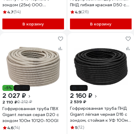
зондом (25м) ООО
ПНД гибкая красная D50 с
00000001297
зондом 50м 801050GI
4.7
(54)
4.9
(26)
В корзину
В корзину
-5%
-8%
-15%
2 027 ₽
2 160 ₽
2 539 ₽
2 110 ₽
2 212 ₽
Гофрированная труба ПНД
Гофрированная труба ПВХ
Gigant лёгкая черная D16 с
Gigant легкая серая D20 с
зондом, стойкая к УФ 100м
зондом 100м 10120-100GI
20116-100GI
5
(12)
4.6
(14)