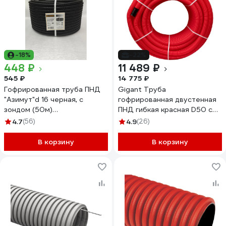
-18%
-22%
448 ₽
11 489 ₽
545 ₽
14 775 ₽
Гофрированная труба ПНД
Gigant Труба
"Азимут"d 16 черная, с
гофрированная двустенная
зондом (50м)
ПНД гибкая красная D50 с
00000000939
зондом 100м 801050-100GI
4.7
(56)
4.9
(26)
В корзину
В корзину