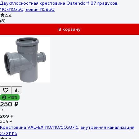
Двухплоскостная крестовина Ostendorf 87 градусов,
110х110х50, левая 115950
4.4
(8)
В корзину
-18%
250 ₽
269 ₽
304 ₽
Крестовина VALFEX 110/110/50x87.5, внутренняя канализация
27211115