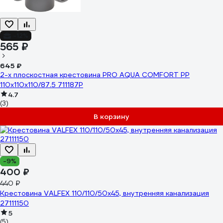
-12%
565 ₽
645 ₽
2-х плоскостная крестовина PRO AQUA COMFORT PP
110x110x110/87.5 711187P
4.7
(3)
В корзину
-9%
400 ₽
440 ₽
Крестовина VALFEX 110/110/50x45, внутренняя канализация
27111150
5
(5)