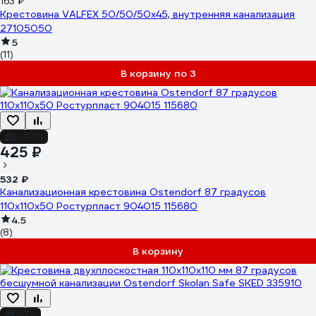
163 ₽
Крестовина VALFEX 50/50/50x45, внутренняя канализация
27105050
5
(11)
В корзину по 3
-20%
425 ₽
532 ₽
Канализационная крестовина Ostendorf 87 градусов
110х110х50 Ростурпласт 904015 115680
4.5
(8)
В корзину
-7%