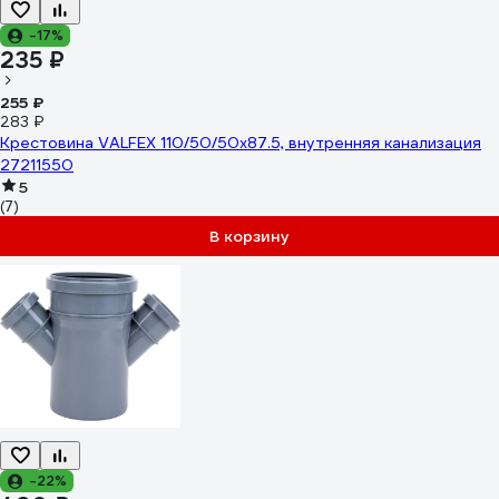
-17%
235 ₽
255 ₽
283 ₽
Крестовина VALFEX 110/50/50x87.5, внутренняя канализация
27211550
5
(7)
В корзину
-22%