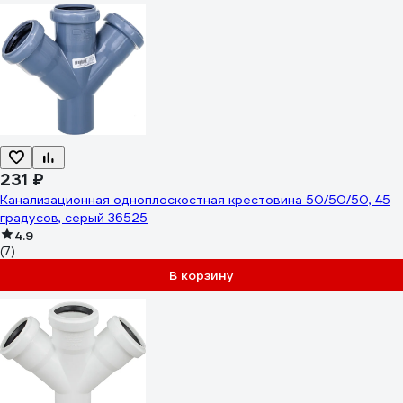
231 ₽
Канализационная одноплоскостная крестовина 50/50/50, 45
градусов, серый 36525
4.9
(7)
В корзину