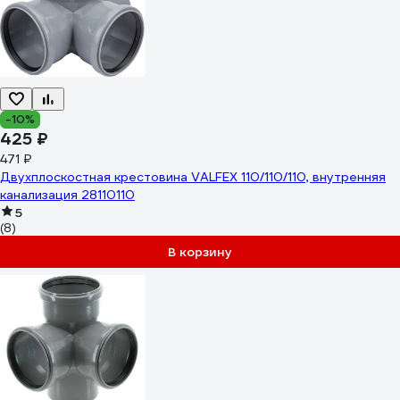
-10%
425 ₽
471 ₽
Двухплоскостная крестовина VALFEX 110/110/110, внутренняя
канализация 28110110
5
(8)
В корзину