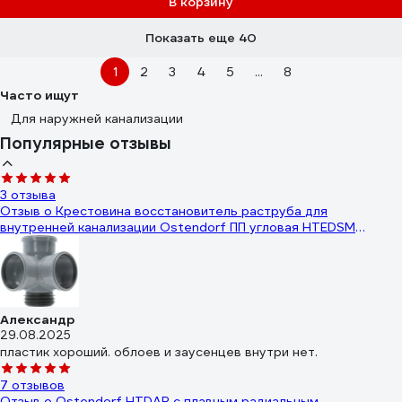
В корзину
Показать еще 40
1
2
3
4
5
...
8
Часто ищут
Для наружней канализации
Популярные отзывы
3 отзыва
Отзыв о Крестовина восстановитель раструба для
внутренней канализации Ostendorf ПП угловая HTEDSM
110/110/110x87 115945
Александр
29.08.2025
пластик хороший. облоев и заусенцев внутри нет.
7 отзывов
Отзыв о Ostendorf HTDAR с плавным радиальным