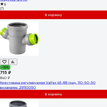
5
(7)
В корзину
-15%
715 ₽
840 ₽
Крестовина регулируемая Valfex 45-88 град. 110-50-50
вн.канализ. 29110050
В корзину