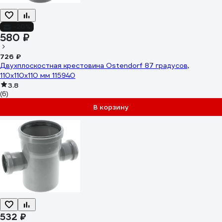
-20%
580 ₽
726 ₽
Двухплоскостная крестовина Ostendorf 87 градусов,
110х110х110 мм 115940
3.8
(6)
В корзину
532 ₽