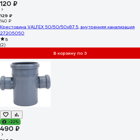
120 ₽
129 ₽
140 ₽
Крестовина VALFEX 50/50/50x87.5, внутренняя канализация
27205050
5
(2)
В корзину по 3
-22%
490 ₽