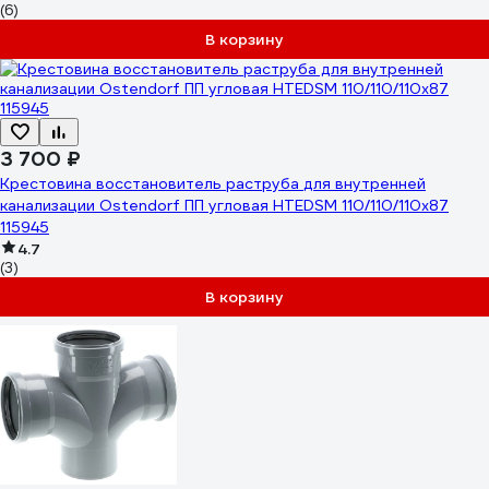
(6)
В корзину
3 700 ₽
Крестовина восстановитель раструба для внутренней
канализации Ostendorf ПП угловая HTEDSM 110/110/110x87
115945
4.7
(3)
В корзину