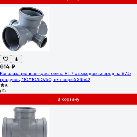
614 ₽
Канализационная крестовина RTP с выходом вперед на 87.5
градусов, 110/110/50/50, л+п серый 36542
5
(11)
В корзину