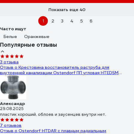
Показать еще 40
1
2
3
4
5
6
Часто ищут
Белые
Оранжевые
Популярные отзывы
3 отзыва
Отзыв о Крестовина восстановитель раструба для
внутренней канализации Ostendorf ПП угловая HTEDSM
110/110/110x87 115945
Александр
29.08.2025
пластик хороший. облоев и заусенцев внутри нет.
7 отзывов
Отзыв о Ostendorf HTDAR с плавным радиальным