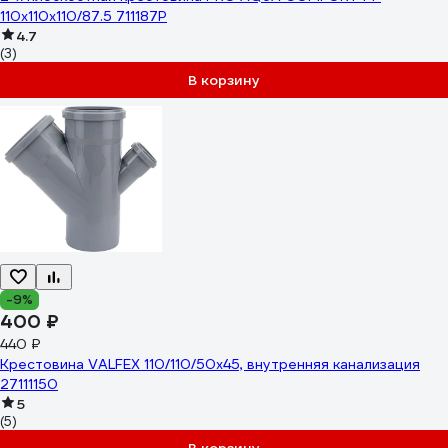
110x110x110/87.5 711187P
4.7
(3)
В корзину
-9%
400 ₽
440 ₽
Крестовина VALFEX 110/110/50x45, внутренняя канализация
27111150
5
(5)