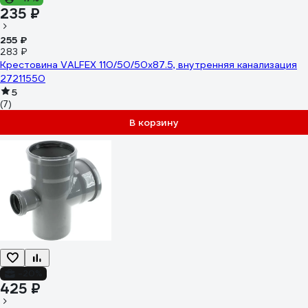
235 ₽
255 ₽
283 ₽
Крестовина VALFEX 110/50/50x87.5, внутренняя канализация
27211550
5
(7)
В корзину
-20%
425 ₽