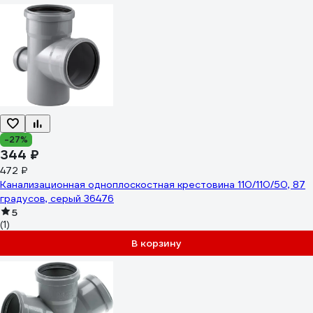
-27%
344 ₽
472 ₽
Канализационная одноплоскостная крестовина 110/110/50, 87
градусов, серый 36476
5
(1)
В корзину