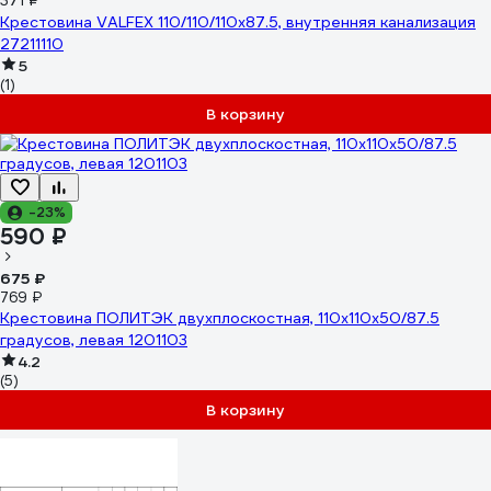
371 ₽
Крестовина VALFEX 110/110/110x87.5, внутренняя канализация
27211110
5
(1)
В корзину
-23%
590 ₽
675 ₽
769 ₽
Крестовина ПОЛИТЭК двухплоскостная, 110х110х50/87.5
градусов, левая 1201103
4.2
(5)
В корзину