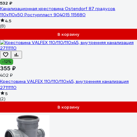
532 ₽
Канализационная крестовина Ostendorf 87 градусов
110х110х50 Ростурпласт 904015 115680
4.5
(8)
В корзину
-12%
355 ₽
402 ₽
Крестовина VALFEX 110/110/110x45, внутренняя канализация
27111110
5
(2)
В корзину