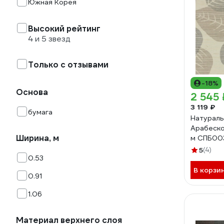
Южная Корея
Высокий рейтинг
4 и 5 звезд
Только с отзывами
-18%
Основа
2 545 
3 119 ₽
бумага
Натураль
Арабеско
Ширина, м
м СПБ00
5
(4)
0.53
В корзи
0.91
1.06
Материал верхнего слоя