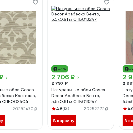
-3%
-
₽
2 706 ₽
2 9
2 797 ₽
2 99
ные обои Cosca
Натуральные обои Cosca
Нату
абеско Кастелло,
Decor Арабеско Венто,
Deco
 м СПБ003504
5,5x0,91 м СПБ013247
5.5x
4.8
(12)
4.
20252470
20252272
ну
В корзину
В к