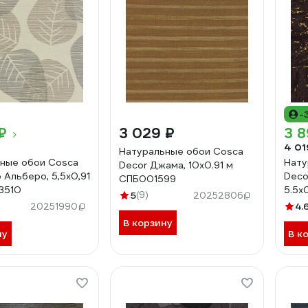
-
₽
3 029 ₽
3 8
4 01
Натуральные обои Cosca
ные обои Cosca
Нату
Decor Джама, 10x0.91 м
 Альберо, 5,5x0,91
Deco
СПБ001599
3510
5.5x
5
(9)
20252806
4.
20251990
В корзину
ну
В к