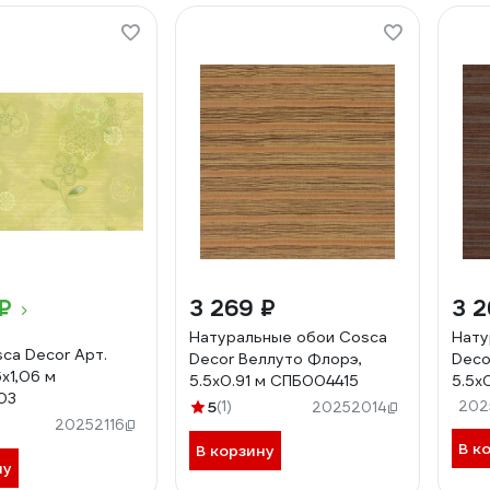
₽
3 269 ₽
3 2
Натуральные обои Cosca
Нату
ca Decor Арт.
Decor Веллуто Флорэ,
Deco
6x1,06 м
5.5x0.91 м СПБ004415
5.5x
03
5
(1)
202
20252014
20252116
В к
В корзину
ну