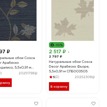
-10%
97 ₽
2 517 ₽
2 797 ₽
ральные обои Cosca
Натуральные обои Cosca
r Арабеско
Decor Арабеско Фьоре,
далисо, 5,5x0,91 м
5,5x0,91 м СПБ003505
013250
3)
20251798
5
(2)
20252308
орзину
В корзину