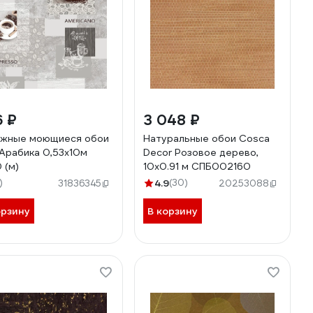
6 ₽
3 048 ₽
жные моющиеся обои
Натуральные обои Cosca
Арабика 0,53x10м
Decor Розовое дерево,
 (м)
10x0.91 м СПБ002160
)
4.9
(30)
31836345
20253088
орзину
В корзину