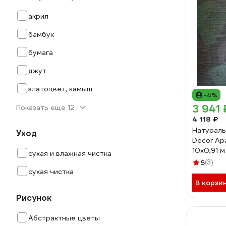
акрил
бамбук
бумага
джут
златоцвет, камыш
-4%
3 941 
Показать еще 12
4 118 ₽
Натураль
Уход
Decor Ар
10x0,91 
сухая и влажная чистка
5
(3)
сухая чистка
В корзи
Рисунок
Абстрактные цветы