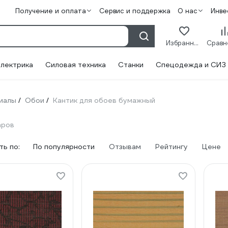
Получение и оплата
Сервис и поддержка
О нас
Инве
Избранное
лектрика
Силовая техника
Станки
Спецодежда и СИЗ
иалы
Обои
Кантик для обоев бумажный
/
/
аров
ь по:
По популярности
Отзывам
Рейтингу
Цене