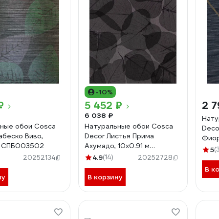
-10%
₽
5 452 ₽
2 7
6 038 ₽
Нату
ные обои Cosca
Натуральные обои Cosca
Deco
абеско Виво,
Decor Листья Прима
Фиор
м СПБ003502
Ахумадо, 10x0.91 м
СПБ
5
(
СПБ003100
4.9
(14)
20252134
20252728
В к
ну
В корзину