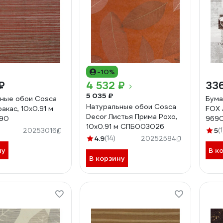
-10%
₽
4 532 ₽
33
5 035 ₽
ные обои Cosca
Бума
Натуральные обои Cosca
акас, 10x0.91 м
FOX 
Decor Листья Прима Рохо,
90
9690
10x0.91 м СПБ003026
5
(1
20253016
4.9
(14)
20252584
ну
В к
В корзину