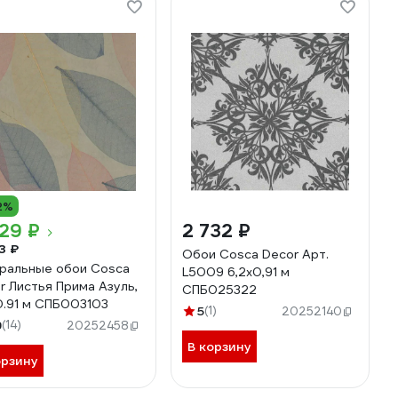
2%
29 ₽
2 732 ₽
3 ₽
Обои Cosca Decor Арт.
ральные обои Cosca
L5009 6,2x0,91 м
r Листья Прима Азуль,
СПБ025322
0.91 м СПБ003103
5
(1)
20252140
9
(14)
20252458
В корзину
орзину