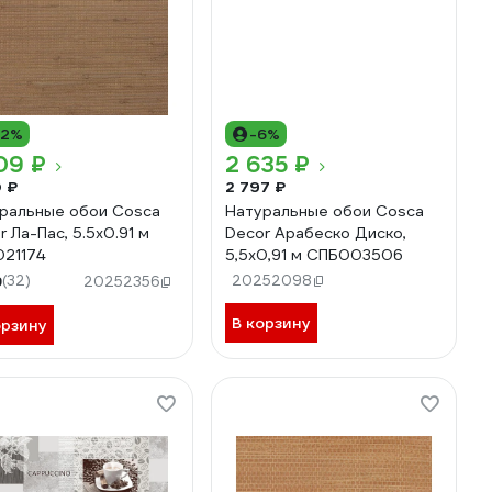
12%
-6%
09 ₽
2 635 ₽
0 ₽
2 797 ₽
ральные обои Cosca
Натуральные обои Cosca
r Ла-Пас, 5.5x0.91 м
Decor Арабеско Диско,
21174
5,5x0,91 м СПБ003506
9
(32)
20252098
20252356
В корзину
орзину