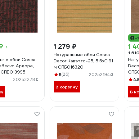
-
₽
1 279 ₽
1 4
1 61
Натуральные обои Cosca
ные обои Cosca
Нату
Decor Кавэтто-25, 5.5x0.91
абеско Ардоре,
Deco
м СПБ016320
м СПБ013995
СПБ0
5
(26)
20252194
4.
20252278
В корзину
ну
В к