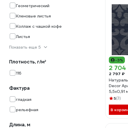
Геометрический
Кленовые листья
Коллаж с чашкой кофе
Листья
Показать еще 5
-3%
Плотность, г/м²
2 704
116
2 797 ₽
Натураль
Decor Ар
Фактура
5,5x0,91
5
(3)
гладкая
рельефная
В корзи
Длина, м