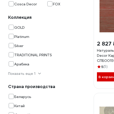
Cosca Decor
FOX
Коллекция
GOLD
Platinum
2 827 
Silver
Натураль
TRADITIONAL PRINTS
Decor Кар
СПБ0015
Арабика
5
(5)
Показать еще 1
В корзи
Страна производства
Беларусь
Китай