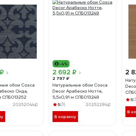
-4%
 ₽
2 692 ₽
2 8
2 797 ₽
Нату
ные обои Cosca
Натуральные обои Cosca
Deco
абеско Онда,
Decor Арабеско Нотте,
СПБ
 м СПБ013252
5,5x0,91 м СПБ013249
5
(
5
(3)
20252044
20252284
В к
ну
В корзину