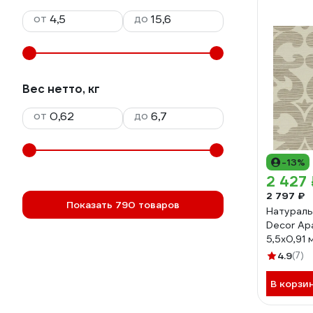
от
до
Вес нетто, кг
от
до
-13%
2 427 
2 797 ₽
Показать 790 товаров
Натураль
Decor Ар
5,5x0,91
4.9
(7)
В корзи