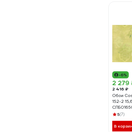
-6%
2 279 
2 416 ₽
Обои Cos
152-2 15,
СПБ0165
5
(7)
В корзи