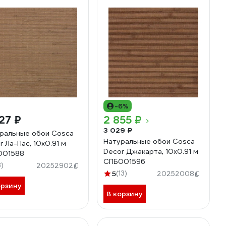
-6%
27 ₽
2 855 ₽
3 029 ₽
ральные обои Cosca
Натуральные обои Cosca
r Ла-Пас, 10x0.91 м
Decor Джакарта, 10x0.91 м
001588
СПБ001596
3)
20252902
5
(13)
20252008
орзину
В корзину