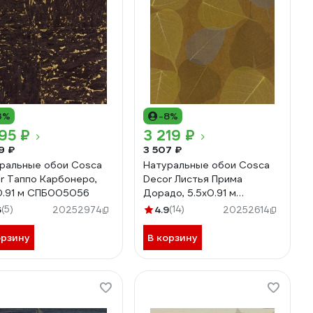
3%
-8%
95 ₽
3 219 ₽
9 ₽
3 507 ₽
ральные обои Cosca
Натуральные обои Cosca
r Таппо Карбонеро,
Decor Листья Прима
0.91 м СПБ005056
Дорадо, 5.5x0.91 м
СПБ003105
6
(5)
4.9
(14)
20252974
20252614
орзину
В корзину