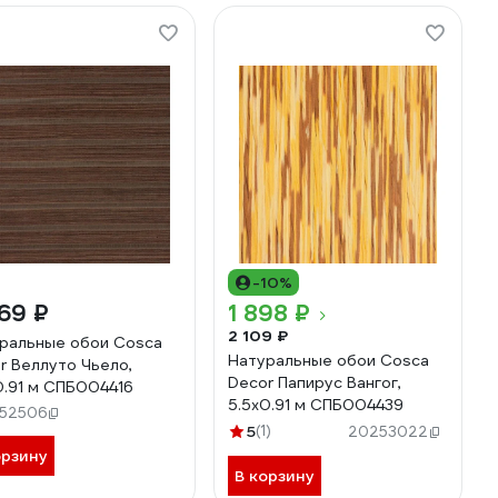
-10%
69 ₽
1 898 ₽
2 109 ₽
ральные обои Cosca
Натуральные обои Cosca
r Веллуто Чьело,
Decor Папирус Вангог,
0.91 м СПБ004416
5.5x0.91 м СПБ004439
52506
5
(1)
20253022
орзину
В корзину