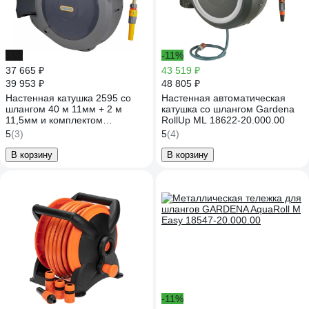
-6%
-11%
37 665 ₽
43 519 ₽
39 953 ₽
48 805 ₽
Настенная катушка 2595 со
Настенная автоматическая
шлангом 40 м 11мм + 2 м
катушка со шлангом Gardena
11,5мм и комплектом
RollUp ML 18622-20.000.00
фитингов HoZelock AutoReel
5
(3)
5
(4)
2595R3600
В корзину
В корзину
-11%