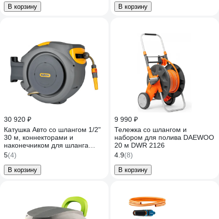
В корзину
В корзину
30 920 ₽
9 990 ₽
Катушка Авто со шлангом 1/2"
Тележка со шлангом и
30 м, коннекторами и
набором для полива DAEWOO
наконечником для шланга
20 м DWR 2126
Hozelock 2403 2403 3600
5
(4)
4.9
(8)
В корзину
В корзину