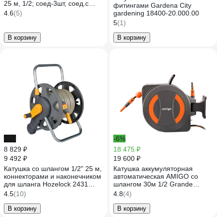
25 м, 1/2; соед-3шт, соед.с
фитингами Gardena City
акваст-1шт, переход 1/2-3/4-
4.6
(5)
gardening 18400-20.000.00
1шт. HC 25MWH 206024
5
(1)
В корзину
В корзину
-7%
-6%
8 829 ₽
18 475 ₽
9 492 ₽
19 600 ₽
Катушка со шлангом 1/2" 25 м,
Катушка аккумуляторная
коннекторами и наконечником
автоматическая AMIGO со
для шланга Hozelock 2431
шлангом 30м 1/2 Grande
2431R3600
79604
4.5
(10)
4.8
(4)
В корзину
В корзину