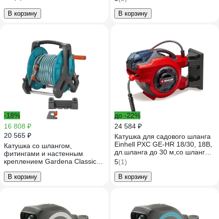
В корзину
В корзину
-18%
до -22%
16 808 ₽
24 584 ₽
20 565 ₽
Катушка для садового шланга
Einhell PXC GE-HR 18/30, 18В,
Катушка со шлангом,
дл.шланга до 30 м,со шлангом
фитингами и настенным
в комплекте, без АКК и ЗУ
креплением Gardena Classic
5
(1)
4173770
50 08009-20.000.00
В корзину
В корзину