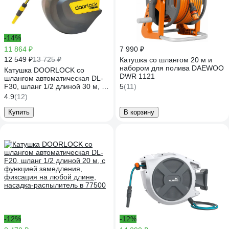
-14%
11 864 ₽
7 990 ₽
12 549 ₽
13 725 ₽
Катушка со шлангом 20 м и
набором для полива DAEWOO
Катушка DOORLOCK со
DWR 1121
шлангом автоматическая DL-
F30, шланг 1/2 длиной 30 м, с
5
(11)
функцией замедления,
4.9
(12)
фиксация на любой длине,
насадка-распылитель в 77501
Купить
В корзину
-12%
-12%