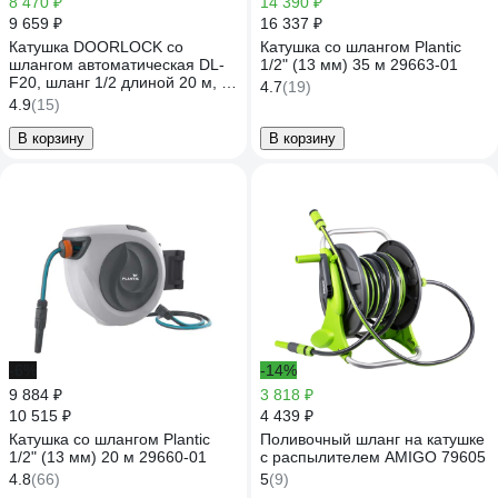
8 470 ₽
14 390 ₽
9 659 ₽
16 337 ₽
Катушка DOORLOCK со
Катушка со шлангом Plantic
шлангом автоматическая DL-
1/2" (13 мм) 35 м 29663-01
F20, шланг 1/2 длиной 20 м, с
4.7
(19)
функцией замедления,
4.9
(15)
фиксация на любой длине,
насадка-распылитель в 77500
В корзину
В корзину
-6%
-14%
9 884 ₽
3 818 ₽
10 515 ₽
4 439 ₽
Катушка со шлангом Plantic
Поливочный шланг на катушке
1/2" (13 мм) 20 м 29660-01
с распылителем AMIGO 79605
4.8
(66)
5
(9)