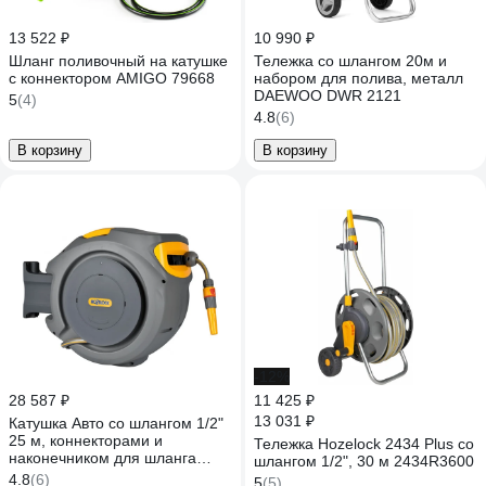
13 522 ₽
10 990 ₽
Шланг поливочный на катушке
Тележка со шлангом 20м и
с коннектором AMIGO 79668
набором для полива, металл
DAEWOO DWR 2121
5
(4)
4.8
(6)
В корзину
В корзину
-12%
28 587 ₽
11 425 ₽
13 031 ₽
Катушка Авто со шлангом 1/2"
25 м, коннекторами и
Тележка Hozelock 2434 Plus со
наконечником для шланга
шлангом 1/2", 30 м 2434R3600
Hozelock 2402 2402 3600
4.8
(6)
5
(5)