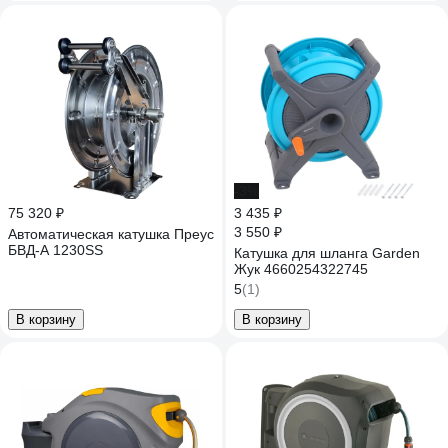
-3%
75 320 ₽
3 435 ₽
3 550 ₽
Автоматическая катушка Преус
БВД-А 1230SS
Катушка для шланга Garden
Жук 4660254322745
5
(1)
В корзину
В корзину