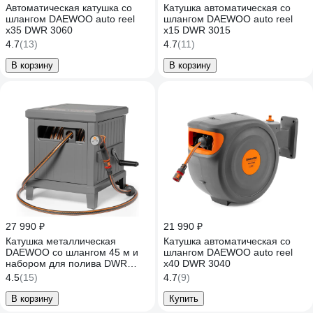
Автоматическая катушка со
Катушка автоматическая со
шлангом DAEWOO auto reel
шлангом DAEWOO auto reel
x35 DWR 3060
x15 DWR 3015
4.7
(13)
4.7
(11)
В корзину
В корзину
27 990 ₽
21 990 ₽
Катушка металлическая
Катушка автоматическая со
DAEWOO со шлангом 45 м и
шлангом DAEWOO auto reel
набором для полива DWR
x40 DWR 3040
6145
4.5
(15)
4.7
(9)
В корзину
Купить