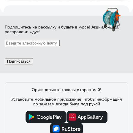
139 отзывов
Подпишитесь
на рассылку
и будьте в курсе! Акции, скидки,
распродажи ждут!
Отзыв о Gardena 40 Classic 02691-20.000.00
Светлана А.
27.05.2020
Подписаться
Шланг не заламывается
Оригинальные товары с гарантией!
Установите мобильное приложение, чтобы информация
по заказам всегда была под рукой