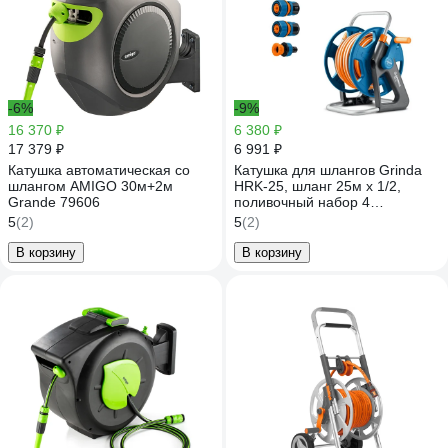
-6%
-9%
16 370 ₽
6 380 ₽
17 379 ₽
6 991 ₽
Катушка автоматическая со
Катушка для шлангов Grinda
шлангом AMIGO 30м+2м
HRK-25, шланг 25м x 1/2,
Grande 79606
поливочный набор 4
предмета, стальные опоры, со
5
(2)
5
(2)
шлангом в комплекте ProLine
428460
В корзину
В корзину