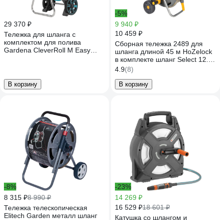
-5%
29 370 ₽
9 940 ₽
10 459 ₽
Тележка для шланга с
комплектом для полива
Сборная тележка 2489 для
Gardena CleverRoll M Easy
шланга длиной 45 м HoZelock
18517-20.000.00
в комплекте шланг Select 12.5
мм, 20 м 2489R3600
4.9
(8)
В корзину
В корзину
-8%
-23%
8 315 ₽
8 990 ₽
14 269 ₽
16 529 ₽
18 601 ₽
Тележка телескопическая
Elitech Garden металл шланг
Катушка со шлангом и