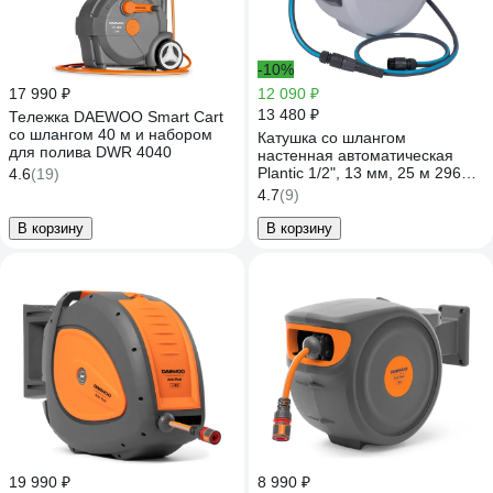
-10%
17 990 ₽
12 090 ₽
13 480 ₽
Тележка DAEWOO Smart Cart
со шлангом 40 м и набором
Катушка со шлангом
для полива DWR 4040
настенная автоматическая
Plantic 1/2", 13 мм, 25 м 29661-
4.6
(19)
01
4.7
(9)
В корзину
В корзину
19 990 ₽
8 990 ₽