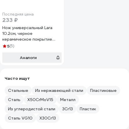
Последняя цена
233 ₽
Нож универсальный Lara
10.2см, черное
керамическое покрытие
Black Ceramic полный
5
(5)
блистер LR05-26
Аналоги
Часто ищут
Стальные
Из нержавеющей стали
Пластиковые
Сталь
X50CrMoV15
Металл
Из углеродистой стали
3Cr13
Пластик
Сталь VG10
X30Cr13