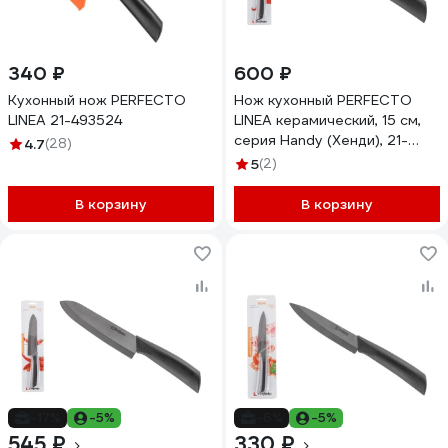
340 ₽
600 ₽
Кухонный нож PERFECTO
Нож кухонный PERFECTO
LINEA 21-493524
LINEA керамический, 15 см,
серия Handy (Хенди), 21-
4.7
(28)
005600
5
(2)
В корзину
В корзину
-17%
-5%
-6%
-5%
545 ₽
330 ₽