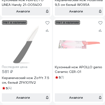
Кухонный нож PERFECTO
Керамический нож Moulinvilla
LINEA Handy 21-005400
9,5 см белый W095A
Аналоги
Аналоги
Нет в наличии
Нет в наличии
Последняя цена
Кухонный нож APOLLO genio
581 ₽
Ceramic CER-01
5
(1)
Керамический нож Zofft 7.5
см, белый ZFK1011V2
5
(4)
Аналоги
Аналоги