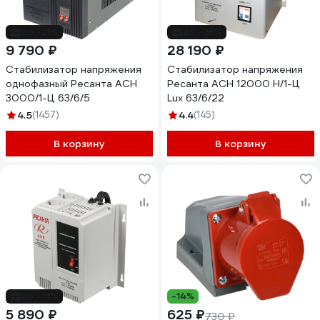
до -21%
до -28%
9 790 ₽
28 190 ₽
Стабилизатор напряжения
Стабилизатор напряжения
однофазный Ресанта АСН
Ресанта АСН 12000 Н/1-Ц
3000/1-Ц 63/6/5
Lux 63/6/22
4.5
(1457)
4.4
(145)
В корзину
В корзину
до -13%
-14%
5 890 ₽
625 ₽
730 ₽