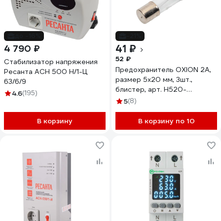
до -16%
-21%
41 ₽
4 790 ₽
52 ₽
Стабилизатор напряжения
Предохранитель OXION 2А,
Ресанта АСН 500 Н/1-Ц
размер 5x20 мм, 3шт.,
63/6/9
блистер, арт. H520-
4.6
(195)
2A/250B-BL
5
(8)
В корзину
В корзину по 10