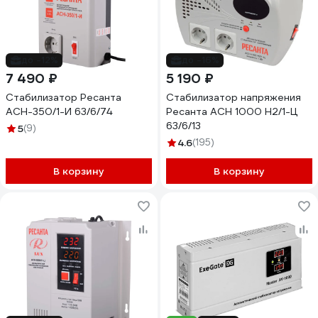
до -12%
до -16%
7 490 ₽
5 190 ₽
Стабилизатор Ресанта
Стабилизатор напряжения
АСН-350/1-И 63/6/74
Ресанта АСН 1000 Н2/1-Ц
63/6/13
5
(9)
4.6
(195)
В корзину
В корзину