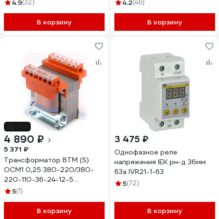
вых: 3ф х 220В ISD152M21E
4.9
(32)
4.2
(46)
В корзину
В корзину
-9%
4 890 ₽
3 475 ₽
5 371 ₽
Однофазное реле
Трансформатор ВТМ (S)
напряжения IEK рн-д 36мм
ОСМ1 0,25 380-220/380-
63а IVR21-1-63
220-110-36-24-12-5
5
(72)
ВТМ00026687
5
(1)
В корзину
В корзину