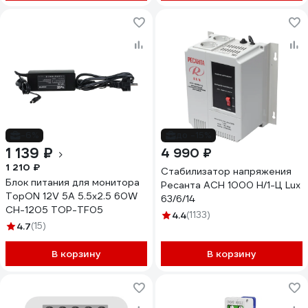
-6%
до -15%
1 139 ₽
4 990 ₽
1 210 ₽
Стабилизатор напряжения
Блок питания для монитора
Ресанта АСН 1000 Н/1-Ц Lux
TopON 12V 5A 5.5x2.5 60W
63/6/14
CH-1205 TOP-TF05
4.4
(1133)
4.7
(15)
В корзину
В корзину