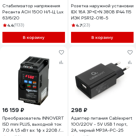
Стабилизатор напряжения
Розетка наружной установки
Ресанта АСН 1500 Н/1-Ц Lux
IEK 16А 3P+Е+N 380В IP44 115
63/6/20
ИЭК PSR12-016-5
4.4
(1133)
4.7
(23)
В корзину
В корзину
16 159 ₽
298 ₽
Преобразователь INNOVERT
Адаптер питания Cablexpert
ISD mini PLUS, выходной ток
100/220V - 5V USB 1 порт,
7.0 А 1,5 кВт вх: 1ф x 220В /
2A, черный MP3A-PC-25