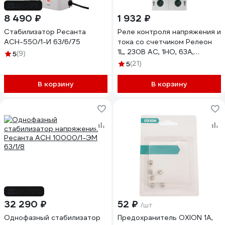
до -9%
8 490 ₽
1 932 ₽
Стабилизатор Ресанта
Реле контроля напряжения и
АСН-550/1-И 63/6/75
тока со счетчиком Релеон
1L, 230В AC, 1НО, 63А,
5
(9)
RV431823063
5
(21)
В корзину
В корзину
до -15%
32 290 ₽
52 ₽
/шт
Однофазный стабилизатор
Предохранитель OXION 1А,