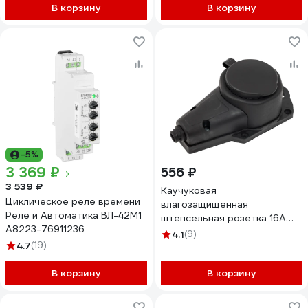
В корзину
В корзину
-5%
3 369 ₽
556 ₽
3 539 ₽
Каучуковая
Циклическое реле времени
влагозащищенная
Реле и Автоматика ВЛ-42М1
штепсельная розетка 16А
A8223-76911236
IP44 с/з Gigant RSG-5
4.1
(9)
4.7
(19)
В корзину
В корзину