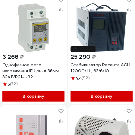
до -22%
3 266 ₽
25 290 ₽
Однофазное реле
Стабилизатор Ресанта АСН
напряжения IEK рн-д 36мм
12000/1 Ц 63/6/10
32а IVR21-1-32
4.4
(92)
5
(72)
В корзину
В корзину