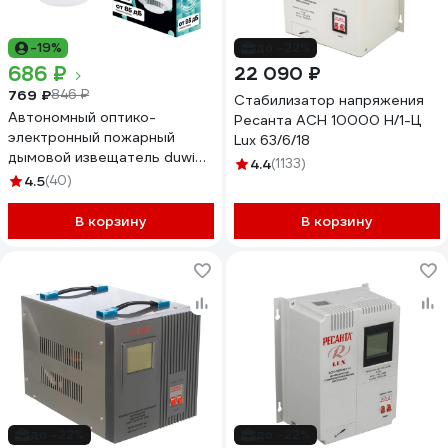
-19%
до -22%
686 ₽
22 090 ₽
769 ₽
846 ₽
Стабилизатор напряжения
Автономный оптико-
Ресанта АСН 10000 Н/1-Ц
электронный пожарный
Lux 63/6/18
дымовой извещатель duwi
4.4
(1133)
ИП 212-142 28528 1
4.5
(40)
В корзину
В корзину
до -22%
до -22%