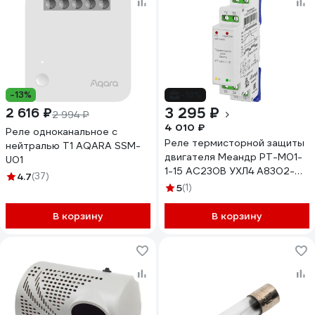
-13%
-18%
3 295 ₽
2 616 ₽
2 994 ₽
4 010 ₽
Реле одноканальное с
Реле термисторной защиты
нейтралью Т1 AQARA SSM-
двигателя Меандр РТ-М01-
U01
1-15 AC230В УХЛ4 A8302-
4.7
(37)
16939183
5
(1)
В корзину
В корзину