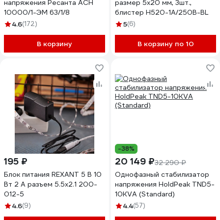
напряжения Ресанта АСН
размер 5x20 мм, 3шт.,
10000/1-ЭМ 63/1/8
блистер H520-1A/250B-BL
4.6
(172)
5
(6)
В корзину
В корзину по 10
-38%
195 ₽
20 149 ₽
32 290 ₽
Блок питания REXANT 5 В 10
Однофазный стабилизатор
Вт 2 А разъем 5.5х2.1 200-
напряжения HoldPeak TND5-
012-5
10KVA (Standard)
4.6
(9)
4.4
(57)