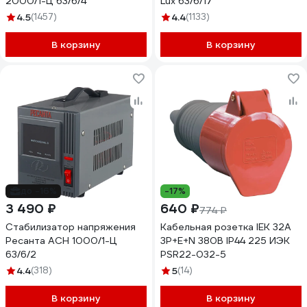
2000/1-Ц 63/6/4
Lux 63/6/17
4.5
(1457)
4.4
(1133)
В корзину
В корзину
до -16%
-17%
3 490 ₽
640 ₽
774 ₽
Стабилизатор напряжения
Кабельная розетка IEK 32A
Ресанта АСН 1000/1-Ц
3P+Е+N 380В IP44 225 ИЭК
63/6/2
PSR22-032-5
4.4
(318)
5
(14)
В корзину
В корзину