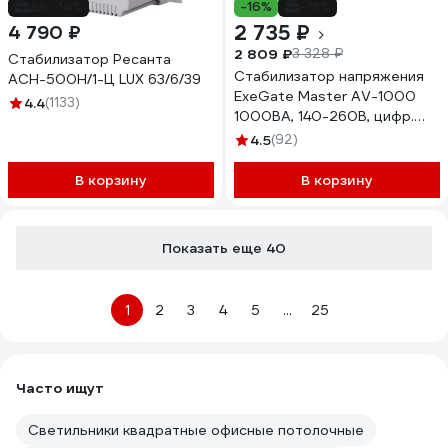
до -14%
-16%
-18%
2 735 ₽
4 790 ₽
2 809 ₽
3 328 ₽
Стабилизатор Ресанта
Стабилизатор напряжения
АСН-500Н/1-Ц LUX 63/6/39
ExeGate Master AV-1000
4.4
(1133)
1000ВА, 140-260В, цифр.
индикация вход вых.
4.5
(92)
напряжения, 220В-8%, КПД
98%, 5 уровней защиты,
В корзину
В корзину
задержка, метал.корпус
291737
Показать еще 40
1
2
3
4
5
...
25
Часто ищут
Светильники квадратные офисные потолочные