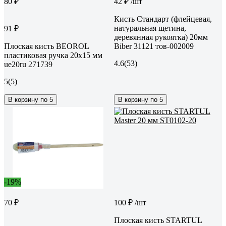
80 ₽
42 ₽
/шт
Кисть Стандарт (флейцевая,
натуральная щетина,
91 ₽
деревянная рукоятка) 20мм
Плоская кисть BEOROL
Biber 31121 тов-002009
пластиковая ручка 20x15 мм
4.6
(53)
ue20ru 271739
5
(5)
В корзину по 5
В корзину по 5
-19%
70 ₽
100 ₽
/шт
Плоская кисть STARTUL