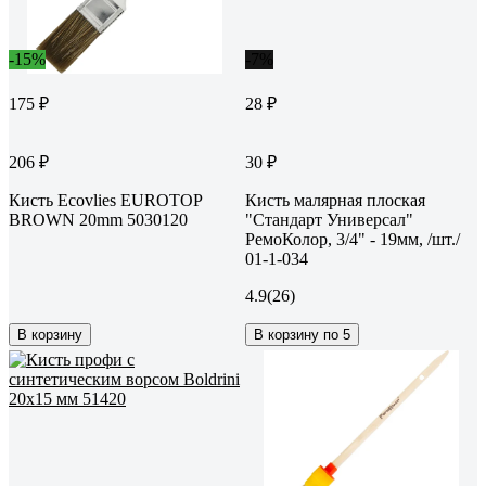
-15%
-7%
175 ₽
28 ₽
206 ₽
30 ₽
Кисть Ecovlies EUROTOP
Кисть малярная плоская
BROWN 20mm 5030120
"Стандарт Универсал"
РемоКолор, 3/4" - 19мм, /шт./
01-1-034
4.9
(26)
В корзину
В корзину по 5