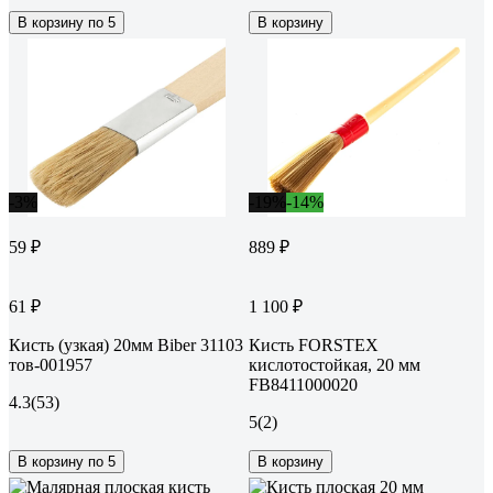
В корзину по 5
В корзину
-3%
-19%
-14%
59 ₽
889 ₽
61 ₽
1 100 ₽
Кисть (узкая) 20мм Biber 31103
Кисть FORSTEX
тов-001957
кислотостойкая, 20 мм
FB8411000020
4.3
(53)
5
(2)
В корзину по 5
В корзину