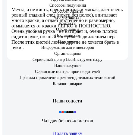
Способы получения
Мечта, а не кисть, очень плотная и мягкая, дает очень
Способы оплаты
ровный гладкий след (почти без полос), впитывает
Что улучшить?
много краски, а отдает постепенно и равномерно,
Контакты
отмывается от краски ЛЕГКО и ПОЛНОСТЬЮ.
О Компании
Очень удобная ручка - не натирает и, очень плотно
Поставщикам
сидит в руке, полный контроль за движением пера.
Партнерам
После этих кистей любые другие не хочется брать в
руки..
Информация для инвесторов
Организациям
Сервисный центр ВсеИнструменты.ру
Наши закупки
Сервисные центры производителей
Правила применения рекомендательных технологий
Каталог товаров
Наши соцсети
Чат для бизнес-клиентов
Подать заявку