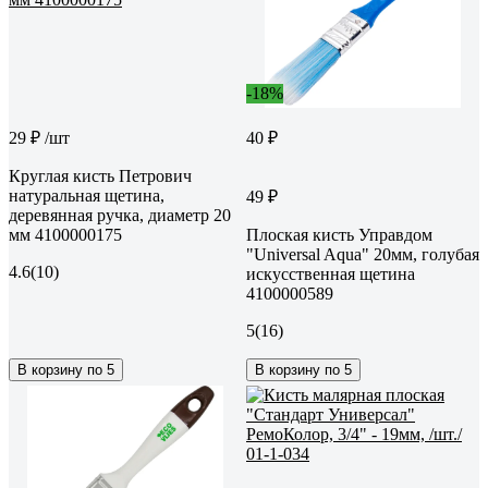
-18%
29 ₽
/шт
40 ₽
Круглая кисть Петрович
натуральная щетина,
49 ₽
деревянная ручка, диаметр 20
мм 4100000175
Плоская кисть Управдом
"Universal Aqua" 20мм, голубая
4.6
(10)
искуcственная щетина
4100000589
5
(16)
В корзину по 5
В корзину по 5