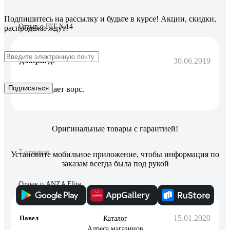
Подпишитесь
на рассылку
и будьте в курсе! Акции, скидки,
Отзыв о FIT №14
распродажи ждут!
30.06.2019
Дмитрий Д.
Подписаться
Не выпадает ворс.
Оригинальные товары с гарантией!
7 отзывов
Установите мобильное приложение, чтобы информация по
заказам всегда была под рукой
Отзыв о ANZA Elite
15.01.2020
Павел
Каталог
Адреса магазинов