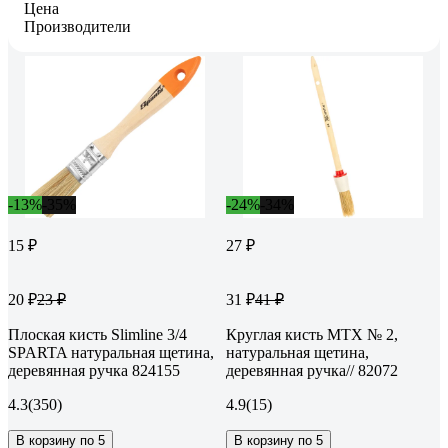
Цена
Производители
-13%
-35%
-24%
-34%
15 ₽
27 ₽
20 ₽
31 ₽
23 ₽
41 ₽
Плоская кисть Slimline 3/4
Круглая кисть MTX № 2,
SPARTA натуральная щетина,
натуральная щетина,
деревянная ручка 824155
деревянная ручка// 82072
4.3
(350)
4.9
(15)
В корзину по 5
В корзину по 5