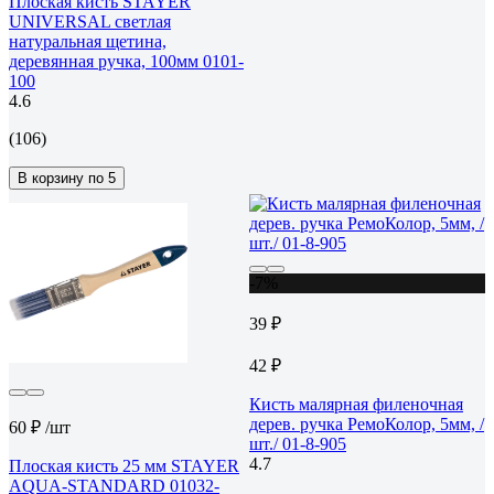
Плоская кисть STAYER
UNIVERSAL светлая
натуральная щетина,
деревянная ручка, 100мм 0101-
100
4.6
(106)
В корзину по 5
-7%
39 ₽
42 ₽
Кисть малярная филеночная
дерев. ручка РемоКолор, 5мм, /
60 ₽
/шт
шт./ 01-8-905
4.7
Плоская кисть 25 мм STAYER
AQUA-STANDARD 01032-