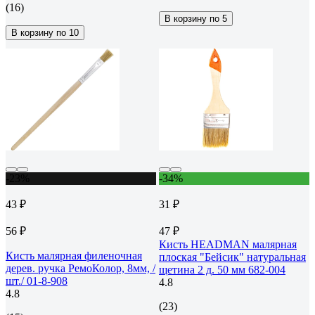
(16)
В корзину по 5
В корзину по 10
-23%
-34%
43 ₽
31 ₽
56 ₽
47 ₽
Кисть HEADMAN малярная
Кисть малярная филеночная
плоская "Бейсик" натуральная
дерев. ручка РемоКолор, 8мм, /
щетина 2 д. 50 мм 682-004
шт./ 01-8-908
4.8
4.8
(23)