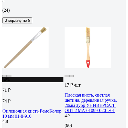
5
(24)
В корзину по 5
-4%
17 ₽
/шт
71 ₽
Плоская кисть, светлая
щетина, деревянная ручка,
74 ₽
20мм Зубр УНИВЕРСАЛ-
ОПТИМА 01099-020_z01
Филеночная кисть РемоКолор
4.7
10 мм 01-8-910
4.8
(90)