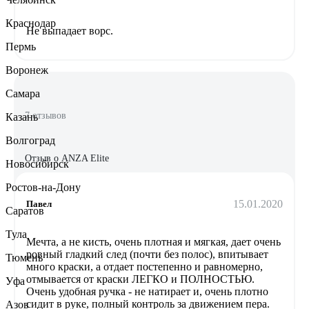
Краснодар
Не выпадает ворс.
Пермь
Воронеж
Самара
7 отзывов
Казань
Волгоград
Отзыв о ANZA Elite
Новосибирск
Ростов-на-Дону
15.01.2020
Павел
Саратов
Тула
Мечта, а не кисть, очень плотная и мягкая, дает очень
ровный гладкий след (почти без полос), впитывает
Тюмень
много краски, а отдает постепенно и равномерно,
отмывается от краски ЛЕГКО и ПОЛНОСТЬЮ.
Уфа
Очень удобная ручка - не натирает и, очень плотно
сидит в руке, полный контроль за движением пера.
Азов