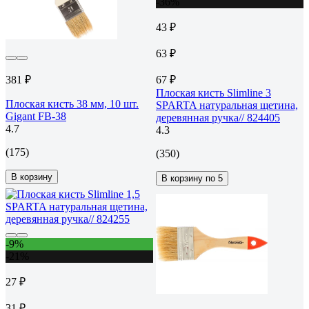
-36%
43 ₽
63 ₽
381 ₽
67 ₽
Плоская кисть Slimline 3
Плоская кисть 38 мм, 10 шт.
SPARTA натуральная щетина,
Gigant FB-38
деревянная ручка// 824405
4.7
4.3
(175)
(350)
В корзину
В корзину по 5
-9%
-21%
27 ₽
31 ₽