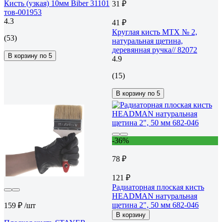
Кисть (узкая) 10мм Biber 31101
31 ₽
тов-001953
4.3
41 ₽
Круглая кисть MTX № 2,
(53)
натуральная щетина,
деревянная ручка// 82072
В корзину по 5
4.9
(15)
В корзину по 5
-36%
78 ₽
121 ₽
Радиаторная плоская кисть
HEADMAN натуральная
щетина 2", 50 мм 682-046
159 ₽
/шт
В корзину