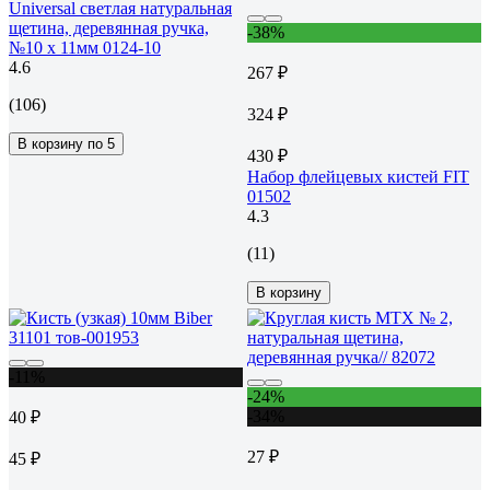
Universal светлая натуральная
щетина, деревянная ручка,
-38%
№10 x 11мм 0124-10
4.6
267 ₽
(106)
324 ₽
В корзину по 5
430 ₽
Набор флейцевых кистей FIT
01502
4.3
(11)
В корзину
-11%
-24%
-34%
40 ₽
27 ₽
45 ₽