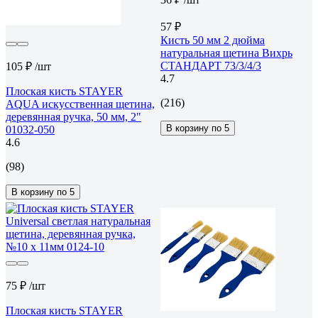
57 ₽
Кисть 50 мм 2 дюйма
натуральная щетина Вихрь
СТАНДАРТ 73/3/4/3
105 ₽
/шт
4.7
Плоская кисть STAYER
(216)
AQUA искусственная щетина,
деревянная ручка, 50 мм, 2"
В корзину по 5
01032-050
4.6
(98)
В корзину по 5
75 ₽
/шт
Плоская кисть STAYER