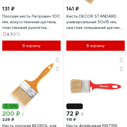
131 ₽
141 ₽
Плоская кисть Петрович 100
Кисть DECOR STANDARD
мм, искусственная щетина,
универсальная 50х15 мм,
пластиковая рукоятка
светлая смешанная щетина,
4100002280
пласт. ручка 700-050
(27)
4.7
11606352
В корзину
В корзину
-12%
-37%
200 ₽
72 ₽
226 ₽
115 ₽
Кисть плоская BEOROL для
Кисть флейцевая MATRIX