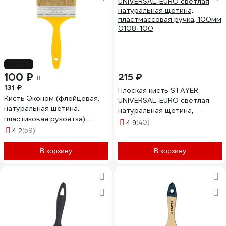
-24%
100 ₽
215 ₽
131 ₽
Плоская кисть STAYER
Кисть Эконом (флейцевая,
UNIVERSAL-EURO светлая
натуральная щетина,
натуральная щетина,
пластиковая рукоятка)
пластмассовая ручка, 100мм
(40)
4.9
100мм Biber 31256
(59)
0108-100
4.2
тов-169162
В корзину
В корзину