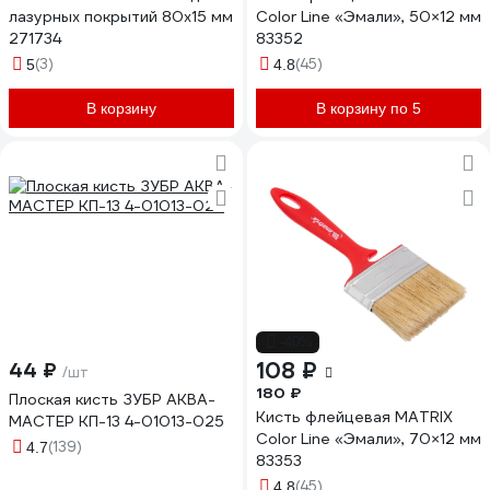
лазурных покрытий 80x15 мм
Color Line «Эмали», 50×12 мм
271734
83352
(3)
(45)
5
4.8
В корзину
В корзину по 5
-40%
108 ₽
44 ₽
/шт
180 ₽
Плоская кисть ЗУБР АКВА-
Кисть флейцевая MATRIX
МАСТЕР КП-13 4-01013-025
Color Line «Эмали», 70×12 мм
(139)
4.7
83353
(45)
4.8