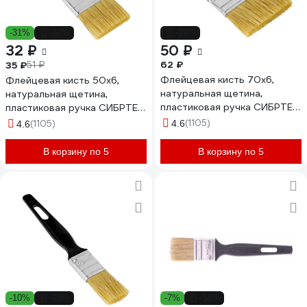
-31%
-37%
-19%
32 ₽
50 ₽
62 ₽
35 ₽
51 ₽
Флейцевая кисть 70х6,
Флейцевая кисть 50х6,
натуральная щетина,
натуральная щетина,
пластиковая ручка СИБРТЕХ
пластиковая ручка СИБРТЕХ
Стандарт 82506
Стандарт 82504
(1105)
(1105)
4.6
4.6
В корзину по 5
В корзину по 5
-10%
-23%
-7%
-18%