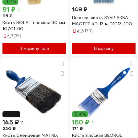
-4%
91 ₽
149 ₽
95 ₽
Плоская кисть ЗУБР АКВА-
Кисть ВОЛАТ плоская 60 мм
МАСТЕР КП-13 4-01013-100
10701-60
(139)
4.7
(35)
4.7
В корзину по 5
В корзину
-34%
-6%
145 ₽
160 ₽
220 ₽
171 ₽
Кисть флейцевая MATRIX
Кисть плоская BEOROL