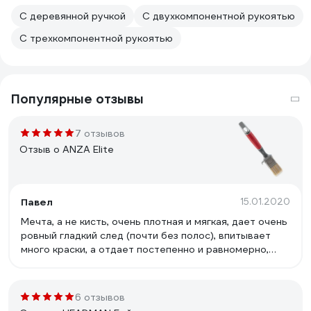
С деревянной ручкой
С двухкомпонентной рукоятью
С трехкомпонентной рукоятью
Популярные отзывы
7 отзывов
Отзыв о ANZA Elite
Павел
15.01.2020
Мечта, а не кисть, очень плотная и мягкая, дает очень
ровный гладкий след (почти без полос), впитывает
много краски, а отдает постепенно и равномерно,
отмывается от краски ЛЕГКО и ПОЛНОСТЬЮ. Очень
удобная ручка - не натирает и, очень плотно сидит в
руке, полный контроль за движением пера. После этих
6 отзывов
кистей любые другие не хочется брать в руки..