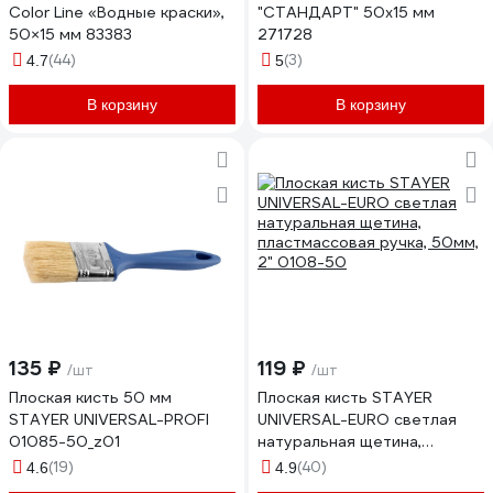
Color Line «Водные краски»,
"СТАНДАРТ" 50x15 мм
50×15 мм 83383
271728
(44)
(3)
4.7
5
В корзину
В корзину
135 ₽
119 ₽
/шт
/шт
Плоская кисть 50 мм
Плоская кисть STAYER
STAYER UNIVERSAL-PROFI
UNIVERSAL-EURO светлая
01085-50_z01
натуральная щетина,
пластмассовая ручка, 50мм,
(19)
(40)
4.6
4.9
2" 0108-50