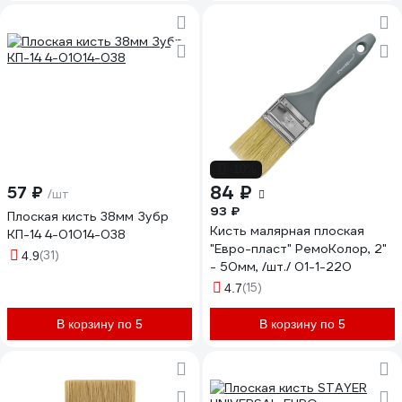
-10%
84 ₽
57 ₽
/шт
93 ₽
Плоская кисть 38мм Зубр
Кисть малярная плоская
КП-14 4-01014-038
"Евро-пласт" РемоКолор, 2"
(31)
4.9
- 50мм, /шт./ 01-1-220
(15)
4.7
В корзину по 5
В корзину по 5