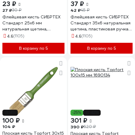
23 ₽
37 ₽
27 ₽
42 ₽
30 ₽
45 ₽
Флейцевая кисть СИБРТЕХ
Флейцевая кисть СИБРТЕХ
Стандарт 25х6 мм
Стандарт 35х6 натуральная
натуральная щетина,
щетина, пластиковая ручка
пластиковая ручка 82502
82503
(1105)
(1105)
4.6
4.6
В корзину по 5
В корзину по 5
-4%
-25%
-42%
100 ₽
301 ₽
104 ₽
390 ₽
520 ₽
Плоская кисть Topfort 30x15
Плоская кисть Topfort