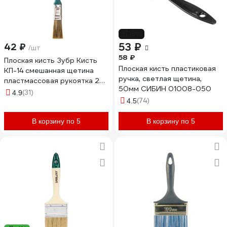
-9%
53 ₽
42 ₽
/шт
58 ₽
Плоская кисть Зубр Кисть
Плоская кисть пластиковая
КП-14 смешанная щетина
ручка, светлая щетина,
пластмассовая рукоятка 20
50мм СИБИН 01008-050
мм 4-01014-020
(31)
4.9
(74)
4.5
В корзину по 5
В корзину по 5