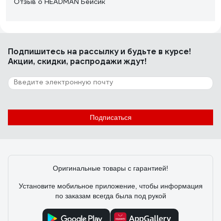
Отзыв о HEADMAN Бейсик
Никита
09.01.2025
Подпишитесь
на рассылку
и будьте в курсе!
- плотный ворс, крепко держится; - низкая цена
Акции, скидки, распродажи ждут!
3 отзыва
Отзыв о РемоКолор Гамма Аква
Подписаться
Никита
09.01.2025
- ворс плотный, крепко закреплён; - низкая цена
Оригинальные товары с гарантией!
Установите мобильное приложение, чтобы информация
по заказам всегда была под рукой