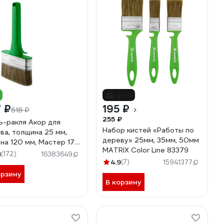
-24%
 ₽
195 ₽
618 ₽
255 ₽
ь-ракля Акор для
Набор кистей «Работы по
ва, толщина 25 мм,
дереву» 25мм, 35мм, 50мм
на 120 мм, Мастер 174
MATRIX Color Line 83379
20
8
(172)
16383649
4.9
(7)
15941377
орзину
В корзину