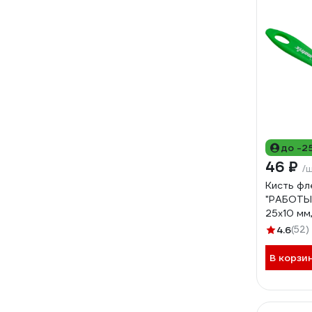
до -2
46 ₽
/
Кисть фл
"РАБОТЫ
25х10 мм,
4.6
(52)
В корзи