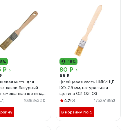
18%
-18%
 ₽
80 ₽
₽
98 ₽
цевая кисть для
Флейцевая кисть НИКИЩЕ
ок, лаков Лазурный
КФ-25 мм, натуральная
г смешанная щетина,
щетина 02-02-03
 КФ-25*12-D5
27)
4.7
(6)
16383432
17524188
орзину
В корзину по 5