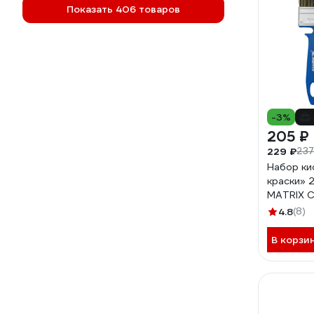
Показать 406 товаров
-3%
205 ₽
229 ₽
237
Набор ки
краски» 
MATRIX Co
4.8
(8)
В корзи