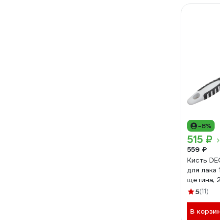
-8%
515 ₽
559 ₽
Кисть DE
для лака
щетина, 
11607149
5
(11)
В корзи