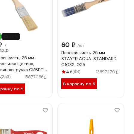
-41%
₽
60 ₽
/шт
32 ₽
Плоская кисть 25 мм
кая кисть, 25 мм
STAYER AQUA-STANDARD
ральная щетина,
01032-025
вянная ручка СИБРТЕХ
4.6
(98)
13697270
1
4
(253)
15877066
В корзину по 5
орзину по 5