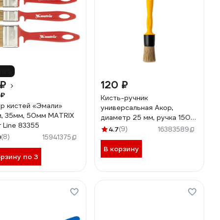
29%
 ₽
120 ₽
 ₽
Кисть-ручник
р кистей «Эмали»
универсальная Акор,
, 35мм, 50мм MATRIX
диаметр 25 мм, ручка 150
r Line 83355
мм, Эксперт 140 00 025
4.7
(9)
16383589
9
(8)
15941375
В корзину
орзину по 3