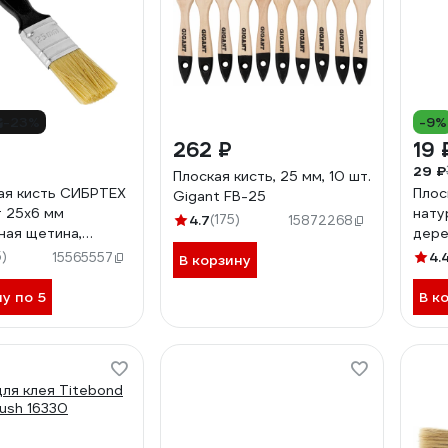
-23%
-9%
262 ₽
19 
29 ₽
Плоская кисть, 25 мм, 10 шт.
ая кисть СИБРТЕХ
Плос
Gigant FB-25
 25х6 мм
нату
4.7
(175)
15872268
ная щетина,
дере
вая ручка 82502
8226
5)
4.
15565557
В корзину
ну по 5
В к