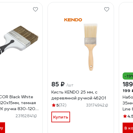
-19
85 ₽
189
/шт
199 
Кисть KENDO 25 мм, с
COR Black White
Набо
деревянной ручкой 46201
 120x15мм, темная
35мм
5
(32)
33174942
2К ручка 830-120
Line
23162841
4.
Купить
ну
В к