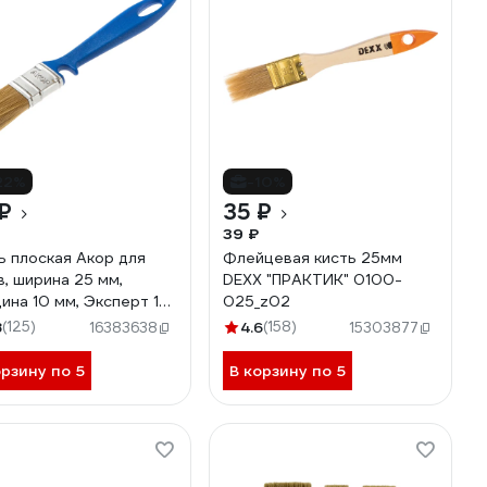
22%
-10%
₽
35 ₽
39 ₽
ь плоская Акор для
Флейцевая кисть 25мм
в, ширина 25 мм,
DEXX "ПРАКТИК" 0100-
ина 10 мм, Эксперт 171
025_z02
25
8
(125)
4.6
(158)
16383638
15303877
орзину по 5
В корзину по 5