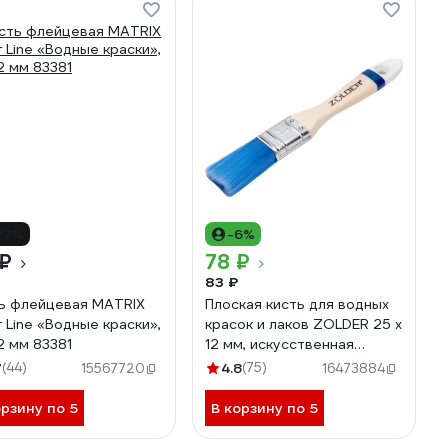
27%
-6%
 ₽
78 ₽
83 ₽
ь флейцевая MATRIX
Плоская кисть для водных
r Line «Водные краски»,
красок и лаков ZOLDER 25 х
2 мм 83381
12 мм, искусственная
щетина, деревянная ручка
7
(44)
4.8
(75)
15567720
16473884
aq02512
орзину по 5
В корзину по 5