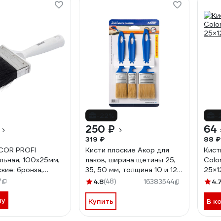
-22%
-
250 ₽
64
319 ₽
88 ₽
COR PROFI
Кисти плоские Акор для
Кист
льная, 100x25мм,
лаков, ширина щетины 25,
Colo
кие: бронза,
35, 50 мм, толщина 10 и 12
25×1
щетина, пласт.
мм, 3 шт., Эксперт 171 25
7
4.8
(48)
4.
16383544
3-0100 11607185
050 КЛ 3 шт
ну
Купить
В к