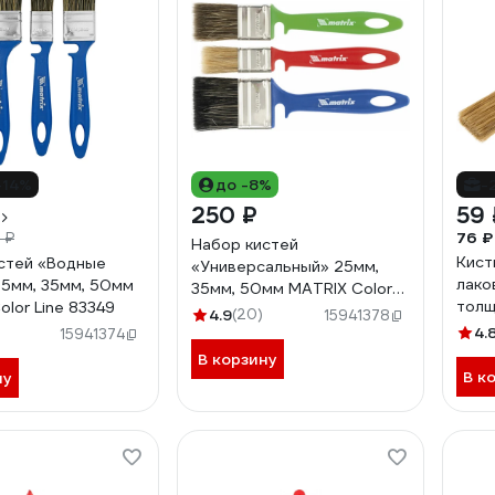
-14%
до -8%
-
250 ₽
59 
76 ₽
 ₽
Набор кистей
Кист
стей «Водные
«Универсальный» 25мм,
лако
25мм, 35мм, 50мм
35мм, 50мм MATRIX Color
толщ
lor Line 83349
Line 83399
4.9
(20)
15941378
10 0
4.
15941374
В корзину
В к
ну