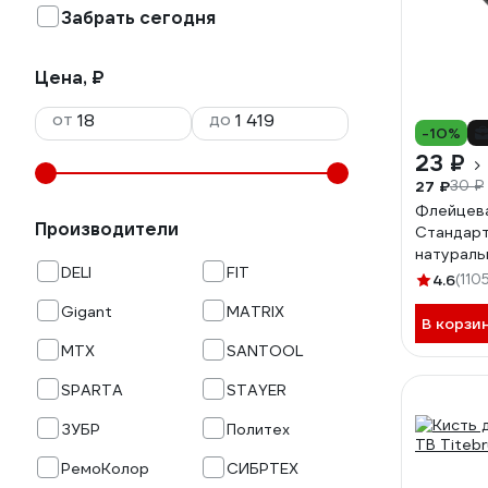
Забрать сегодня
Цена, ₽
от
до
-10%
23 ₽
27 ₽
30 ₽
Флейцев
Производители
Стандарт
натураль
DELI
FIT
пластико
4.6
(110
Gigant
MATRIX
В корзи
MTX
SANTOOL
SPARTA
STAYER
ЗУБР
Политех
РемоКолор
СИБРТЕХ