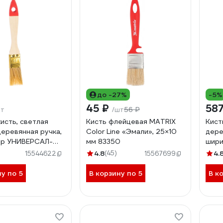
до -27%
-5%
45 ₽
587
56 ₽
шт
/шт
кисть, светлая
Кисть флейцевая MATRIX
Кист
деревянная ручка,
Color Line «Эмали», 25×10
дере
бр УНИВЕРСАЛ-
мм 83350
шири
01099-025_z01
25 1
4.8
(45)
4.
15544622
15567699
ну по 5
В корзину по 5
В к