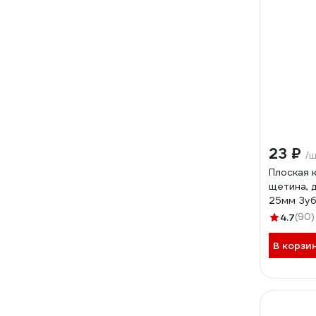
23 ₽
/
Плоская 
щетина, 
25мм Зу
ОПТИМА 
4.7
(90)
В корзи