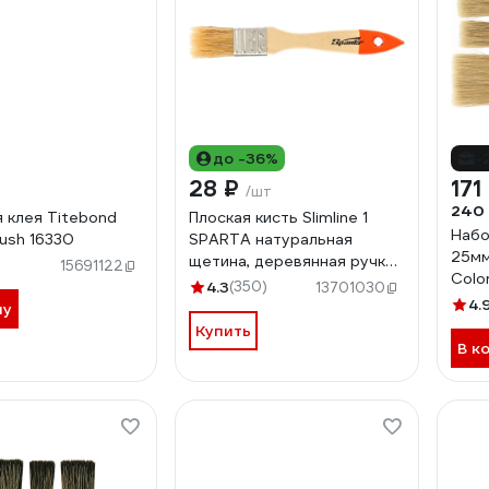
до -36%
-
28 ₽
171
/шт
240
я клея Titebond
Плоская кисть Slimline 1
Набо
rush 16330
SPARTA натуральная
25мм
щетина, деревянная ручка//
15691122
Colo
824205
4.3
(350)
13701030
4.
ну
Купить
В к