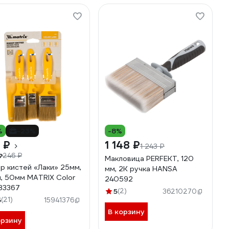
%
-23%
-8%
 ₽
1 148 ₽
1 243 ₽
₽
246 ₽
Макловица PERFEKT, 120
р кистей «Лаки» 25мм,
мм, 2K ручка HANSA
, 50мм MATRIX Color
240592
 83367
5
(2)
36210270
5
(21)
15941376
В корзину
орзину