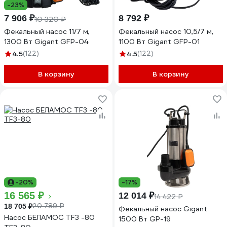
-23%
7 906 ₽
8 792 ₽
10 320 ₽
Фекальный насос 11/7 м,
Фекальный насос 10,5/7 м,
1300 Вт Gigant GFP-04
1100 Вт Gigant GFP-01
4.5
(122)
4.5
(122)
В корзину
В корзину
-20%
-17%
16 565 ₽
12 014 ₽
14 422 ₽
20 789 ₽
18 705 ₽
Фекальный насос Gigant
Насос БЕЛАМОС TF3 -80
1500 Вт GP-19