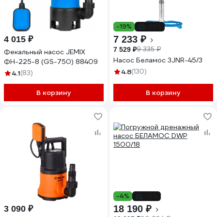
-19%
-23%
7 233 ₽
4 015 ₽
9 335 ₽
7 529 ₽
Фекальный насос JEMIX
Насос Беламос 3JNR-45/3
ФН-225-8 (GS-750) 88409
4.8
(130)
4.1
(83)
В корзину
В корзину
-4%
-12%
18 190 ₽
3 090 ₽