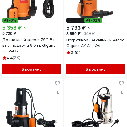
-6%
-49%
-32%
5 358 ₽
5 793 ₽
5 720 ₽
11 349 ₽
8 550 ₽
Дренажный насос, 750 Вт,
Погружной Фекальный насос
выс. подъема 8.5 м, Gigant
Gigant CACH-04
GDP-02
3.6
(7)
4.4
(28)
В корзину
В корзину