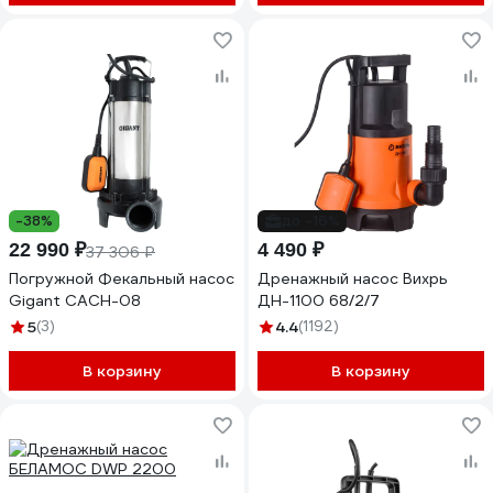
-38%
до -16%
22 990 ₽
4 490 ₽
37 306 ₽
Погружной Фекальный насос
Дренажный насос Вихрь
Gigant CACH-08
ДН-1100 68/2/7
5
(3)
4.4
(1192)
В корзину
В корзину