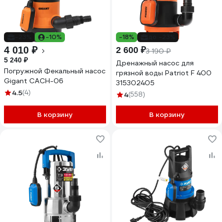
-23%
-10%
-18%
до -23%
4 010 ₽
2 600 ₽
3 190 ₽
5 240 ₽
Дренажный насос для
Погружной Фекальный насос
грязной воды Patriot F 400
Gigant CACH-06
315302405
4.5
(4)
4
(558)
В корзину
В корзину