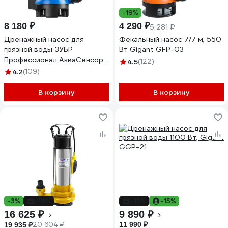
-19%
8 180 ₽
4 290 ₽
5 281 ₽
Дренажный насос для
Фекальный насос 7/7 м, 550
грязной воды ЗУБР
Вт Gigant GFP-03
Профессионал АкваСенсор
4.5
(122)
550 Вт НПГ-Т7-550
4.2
(109)
В корзину
В корзину
-3%
-19%
-18%
-15%
16 625 ₽
9 890 ₽
20 604 ₽
11 990 ₽
19 935 ₽