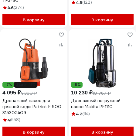
TF3-80
4.5
(122)
4.6
(274)
В корзину
В корзину
-7%
до -11%
-5%
4 095 ₽
10 230 ₽
4 390 ₽
10 767 ₽
Дренажный насос для
Дренажный погружной
грязной воды Patriot F 900
насос Makita PF1110
315302409
4.2
(64)
4
(558)
В корзину
В корзину