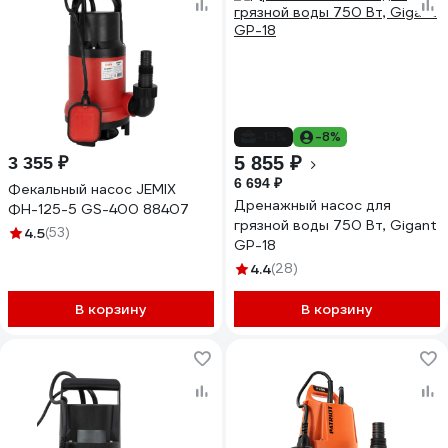
-13%
-8%
5 855 ₽
3 355 ₽
6 694 ₽
Фекальный насос JEMIX
Дренажный насос для
ФН-125-5 GS-400 88407
грязной воды 750 Вт, Gigant
4.5
(53)
GP-18
4.4
(28)
В корзину
В корзину