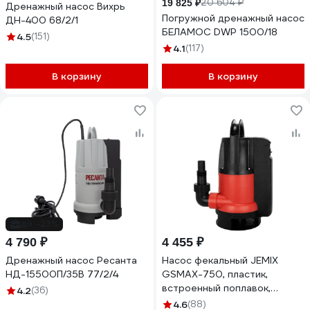
20 604 ₽
19 825 ₽
Дренажный насос Вихрь
Погружной дренажный насос
ДН-400 68/2/1
БЕЛАМОС DWP 1500/18
4.5
(151)
4.1
(117)
В корзину
В корзину
до -23%
4 790 ₽
4 455 ₽
Дренажный насос Ресанта
Насос фекальный JEMIX
НД-15500П/35B 77/2/4
GSMAX-750, пластик,
встроенный поплавок,
4.2
(36)
0.75КВт, напор 8 м, 208 л/
4.6
(88)