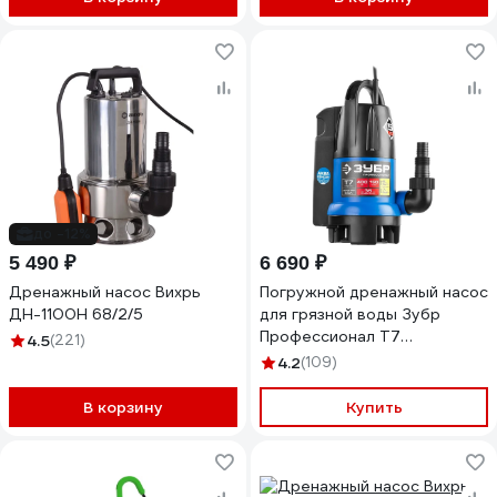
до -12%
5 490 ₽
6 690 ₽
Дренажный насос Вихрь
Погружной дренажный насос
ДН-1100Н 68/2/5
для грязной воды Зубр
Профессионал Т7
4.5
(221)
АкваСенсор НПГ-Т7-400
4.2
(109)
В корзину
Купить