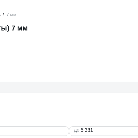
ы
7 мм
/
ы) 7 мм
до