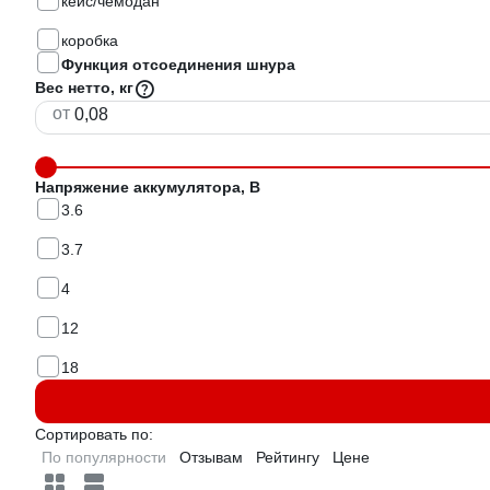
кейс/чемодан
коробка
Функция отсоединения шнура
Вес нетто, кг
от
Напряжение аккумулятора, В
3.6
3.7
4
12
18
Сортировать по:
По популярности
Отзывам
Рейтингу
Цене