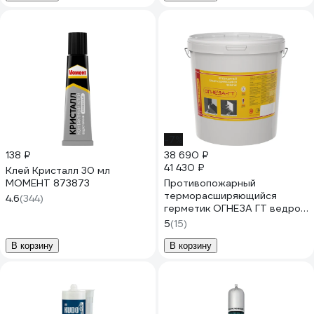
-7%
138 ₽
38 690 ₽
41 430 ₽
Клей Кристалл 30 мл
МОМЕНТ 873873
Противопожарный
терморасширяющийся
4.6
(344)
герметик ОГНЕЗА ГТ ведро
20 кг, цвет серый 105040
5
(15)
В корзину
В корзину