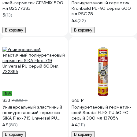
клей-герметик CEMMIX 500
Полиуретановый герметик
мл 82577383
Kronbuild PU-40 серый 600
мл PSG78
5
(13)
4.4
(22)
В корзину
В корзину
-15%
833 ₽
980 ₽
646 ₽
Универсальный эластичный
Полиуретановый герметик-
полиуретановый герметик
клей Soudal FLEX PU 40 FC
SIKA Flex-719 Universal PU
серый 300 мл 137854
серый 600мл. 732365
4.9
(80)
4.4
(111)
В корзину
В корзину