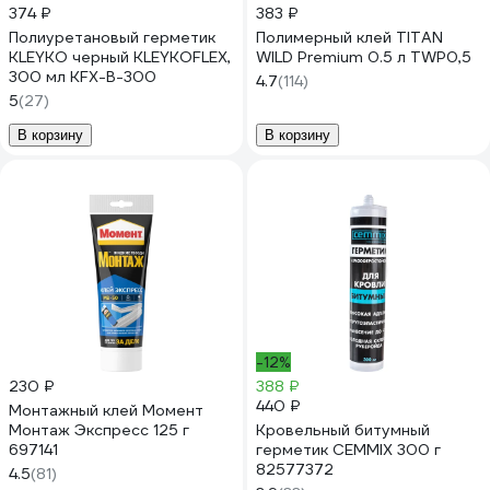
374 ₽
383 ₽
Полиуретановый герметик
Полимерный клей TITAN
KLEYKO черный KLEYKOFLEX,
WILD Premium 0.5 л TWP0,5
300 мл KFX-B-300
4.7
(114)
5
(27)
В корзину
В корзину
-12%
230 ₽
388 ₽
440 ₽
Монтажный клей Момент
Монтаж Экспресс 125 г
Кровельный битумный
697141
герметик CEMMIX 300 г
82577372
4.5
(81)