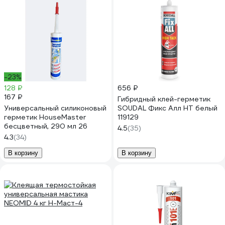
-23%
128 ₽
656 ₽
167 ₽
Гибридный клей-герметик
Универсальный силиконовый
SOUDAL Фикс Алл НТ белый
герметик HouseMaster
119129
бесцветный, 290 мл 26
4.5
(35)
4.3
(34)
В корзину
В корзину