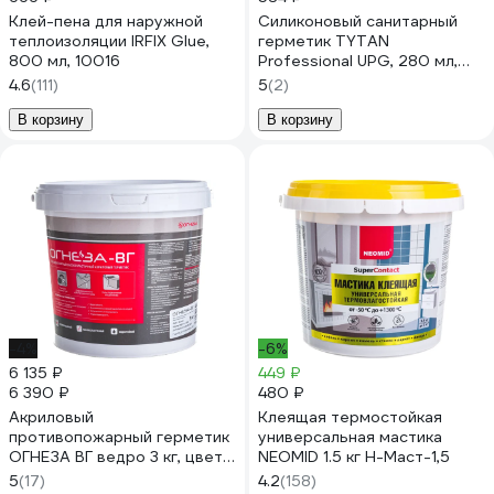
Клей-пена для наружной
Силиконовый санитарный
теплоизоляции IRFIX Glue,
герметик TYTAN
800 мл, 10016
Professional UPG, 280 мл,
прозрачный 229543
4.6
(111)
5
(2)
В корзину
В корзину
-4%
-6%
6 135 ₽
449 ₽
6 390 ₽
480 ₽
Акриловый
Клеящая термостойкая
противопожарный герметик
универсальная мастика
ОГНЕЗА ВГ ведро 3 кг, цвет
NEOMID 1.5 кг Н-Маст-1,5
белый 105032
5
(17)
4.2
(158)