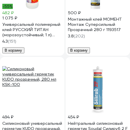
-55%
482 ₽
500 ₽
1 075 ₽
Монтажный клей МОМЕНТ
Универсальный полимерный
Монтаж Суперсильный
клей РУССКИЙ ТИТАН
Прозрачный 280 г 1193517
(морозоустойчивый; 1 л)
3.8
(202)
4607133681128
4.3
(151)
В корзину
В корзину
494 ₽
454 ₽
Силиконовый универсальный
Нейтральный силиконовый
герметик KUDO прозрачный,
герметик Soudal Силируб 2 F