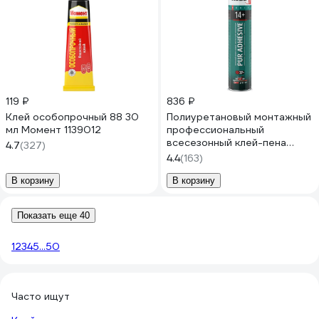
119 ₽
836 ₽
Клей особопрочный 88 30
Полиуретановый монтажный
мл Момент 1139012
профессиональный
всесезонный клей-пена
4.7
(327)
KUDO PROFF 14+ APS 1000
4.4
(163)
мл KUPP10UAPS
В корзину
В корзину
Показать еще 40
1
2
3
4
5
...
50
Часто ищут