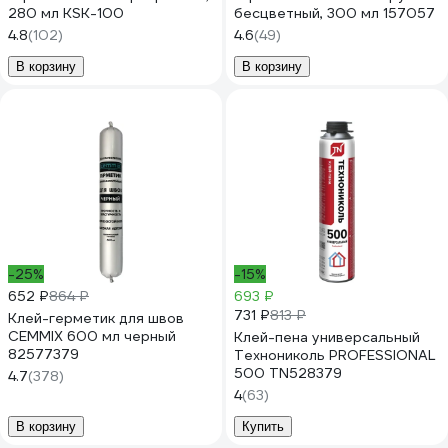
280 мл KSK-100
бесцветный, 300 мл 157057
4.8
(102)
4.6
(49)
В корзину
В корзину
-25%
-15%
652 ₽
864 ₽
693 ₽
731 ₽
813 ₽
Клей-герметик для швов
CEMMIX 600 мл черный
Клей-пена универсальный
82577379
Технониколь PROFESSIONAL
500 TN528379
4.7
(378)
4
(63)
В корзину
Купить