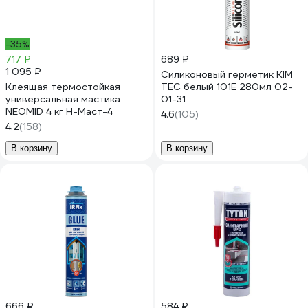
-35%
717 ₽
689 ₽
1 095 ₽
Силиконовый герметик KIM
Клеящая термостойкая
TEC белый 101Е 280мл 02-
универсальная мастика
01-31
NEOMID 4 кг Н-Маст-4
4.6
(105)
4.2
(158)
В корзину
В корзину
666 ₽
584 ₽