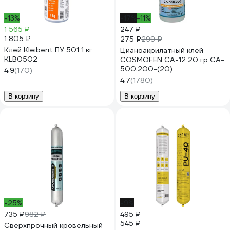
-13%
-17%
-11%
1 565 ₽
247 ₽
1 805 ₽
275 ₽
299 ₽
Клей Kleiberit ПУ 501 1 кг
Цианоакрилатный клей
KLB0502
COSMOFEN CA-12 20 гр CA-
500.200-(20)
4.9
(170)
4.7
(1780)
В корзину
В корзину
-25%
-9%
735 ₽
982 ₽
495 ₽
545 ₽
Сверхпрочный кровельный