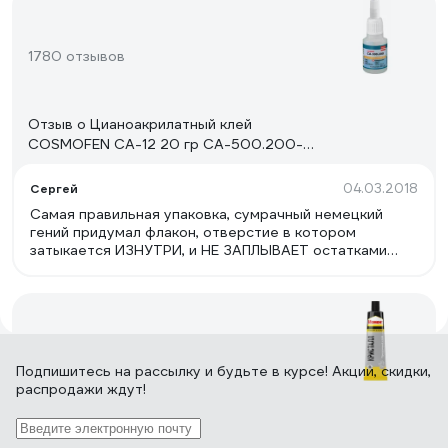
1780 отзывов
Отзыв о Цианоакрилатный клей
COSMOFEN CA-12 20 гр CA-500.200-
(20)
04.03.2018
Сергей
Самая правильная упаковка, сумрачный немецкий
гений придумал флакон, отверстие в котором
затыкается ИЗНУТРИ, и НЕ ЗАПЛЫВАЕТ остатками
клея. Отверстие можно регулировать- больше или
меньше клея будет вытекать. Потом закрутил и
положил на полочку. Состав клея качественный,
хорошо все держит.
175 отзывов
Подпишитесь
на рассылку
и будьте в курсе! Акции, скидки,
распродажи ждут!
Отзыв о Клей Кристалл 125 мл в шоу-