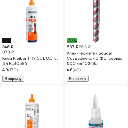
-14%
-23%
846 ₽
587 ₽
760 ₽
979 ₽
Клей-герметик Soudal
Клей Kleiberit ПУ 501, 0.5 кг,
Соудафлекс 40 ФС, серый,
Д4 KLB0594
600 мл 102485
4.9
(170)
4.6
(40)
В корзину
В корзину