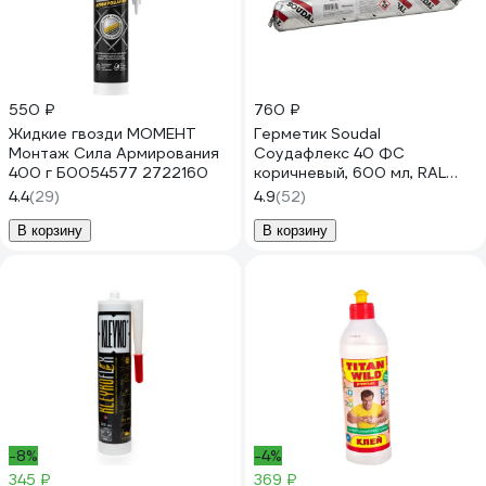
550 ₽
760 ₽
Жидкие гвозди МОМЕНТ
Герметик Soudal
Монтаж Сила Армирования
Соудафлекс 40 ФС
400 г Б0054577 2722160
коричневый, 600 мл, RAL
8017 123146
4.4
(29)
4.9
(52)
В корзину
В корзину
-8%
-4%
345 ₽
369 ₽