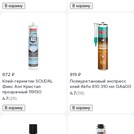
В корзину
В корзину
872 ₽
819 ₽
Клей-герметик SOUDAL
Полиуретановый экспресс
Фикс Алл Кристал
клей Akfix 610 310 мл GA400
прозрачный 119130
4.7
(58)
4.7
(29)
В корзину
В корзину