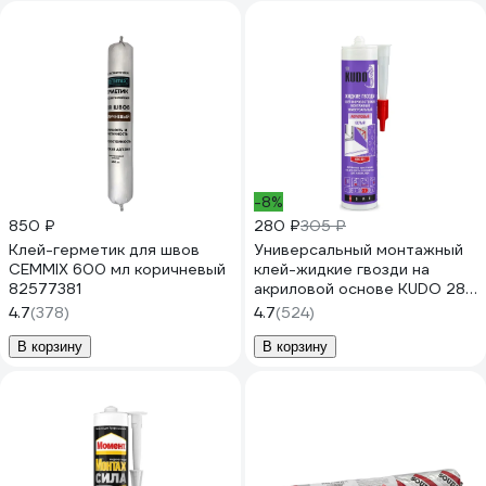
-8%
850 ₽
280 ₽
305 ₽
Клей-герметик для швов
Универсальный монтажный
CEMMIX 600 мл коричневый
клей-жидкие гвозди на
82577381
акриловой основе KUDO 280
мл KBK-301
4.7
(378)
4.7
(524)
В корзину
В корзину