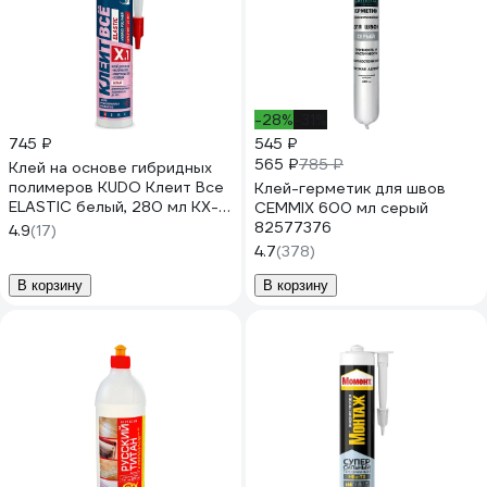
-28%
-31%
745 ₽
545 ₽
565 ₽
785 ₽
Клей на основе гибридных
полимеров KUDO Клеит Все
Клей-герметик для швов
ELASTIС белый, 280 мл KX-
CEMMIX 600 мл серый
1W
82577376
4.9
(17)
4.7
(378)
В корзину
В корзину