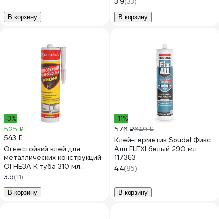
3.9
(33)
В корзину
В корзину
-3%
-11%
525 ₽
576 ₽
649 ₽
543 ₽
Клей-герметик Soudal Фикс
Огнестойкий клей для
Алл FLEXI белый 290 мл
металлических конструкций
117383
ОГНЕЗА К туба 310 мл
4.4
(85)
105070
3.9
(11)
В корзину
В корзину