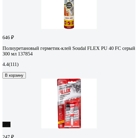
646 ₽
Полиуретановый герметик-клей Soudal FLEX PU 40 FC серый
300 мл 137854
4.4
(111)
В корзину
-9%
247 ₽