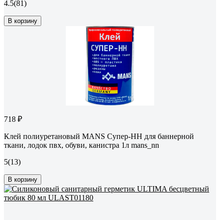
4.5
(81)
В корзину
718 ₽
Клей полиуретановый MANS Супер-НН для баннерной
ткани, лодок пвх, обуви, канистра 1л mans_nn
5
(13)
В корзину