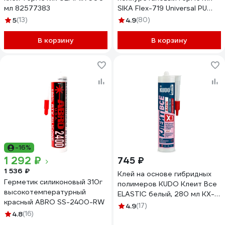
мл 82577383
SIKA Flex-719 Universal PU
серый 600мл. 732365
5
(13)
4.9
(80)
В корзину
В корзину
-16%
1 292 ₽
745 ₽
1 536 ₽
Клей на основе гибридных
Герметик силиконовый 310г
полимеров KUDO Клеит Все
высокотемпературный
ELASTIС белый, 280 мл KX-
красный ABRO SS-2400-RW
1W
4.9
(17)
4.8
(16)