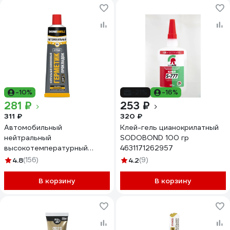
-10%
-21%
-16%
281 ₽
253 ₽
311 ₽
320 ₽
Автомобильный
Клей-гель цианокрилатный
нейтральный
SODOBOND 100 гр
высокотемпературный
4631171262957
герметик DONEWELL
4.8
(156)
4.2
(9)
силиконовый, 118 мл, серый
DGT-215
В корзину
В корзину