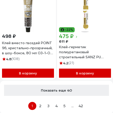
-22%
475 ₽
498 ₽
611 ₽
Клей вместо гвоздей POINT
Клей-герметик
96, кристально-прозрачный,
полиуретановый
в шоу-боксе, 80 мл 03-1-0-
строительный SANZ PU
196
4.8
(108)
MASTER 40, серый RAL 7047,
4.2
(21)
600 мл PU-M-GR-0911
В корзину
В корзину
Показать еще 40
1
2
3
4
5
...
42