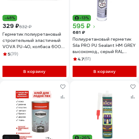
-48%
-13%
595 ₽
329 ₽
632 ₽
681 ₽
Герметик полиуретановый
Полиуретановый герметик
строительный эластичный
Sila PRO PU Sealant HM GREY
VOVA PU-40, колбаса 600
высокомод., серый RAL
мл, 950 г, черный VO-
5
(39)
7004, 280 мл SLPUSG280
0012/511/082
4.7
(61)
В корзину
В корзину
-9%
-26%