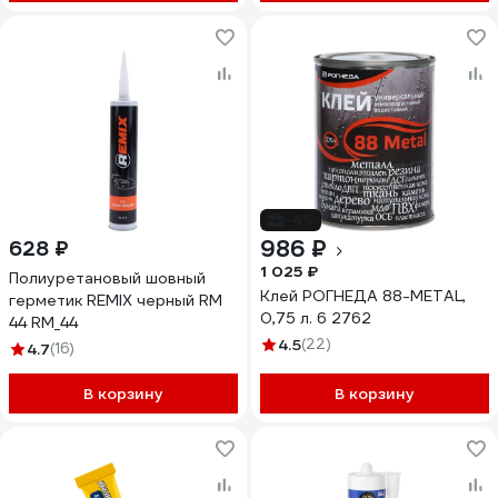
-4%
986 ₽
628 ₽
1 025 ₽
Полиуретановый шовный
Клей РОГНЕДА 88-METAL,
герметик REMIX черный RM
0,75 л. 6 2762
44 RM_44
4.5
(22)
4.7
(16)
В корзину
В корзину