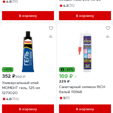
новинка KST-100
4.9
(39)
4.3
(35)
В корзину
В корзину
-10%
-26%
169 ₽
352 ₽
392 ₽
229 ₽
Универсальный клей
Санитарный силикон RICH
МОМЕНТ гель, 125 мл
белый 113946
1273020
5
(6)
4.6
(134)
В корзину
В корзину