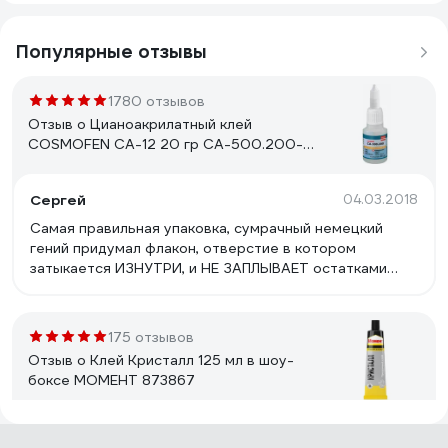
Популярные отзывы
1780 отзывов
Отзыв о Цианоакрилатный клей
COSMOFEN CA-12 20 гр CA-500.200-
(20)
Сергей
04.03.2018
Самая правильная упаковка, сумрачный немецкий
гений придумал флакон, отверстие в котором
затыкается ИЗНУТРИ, и НЕ ЗАПЛЫВАЕТ остатками
клея. Отверстие можно регулировать- больше или
меньше клея будет вытекать. Потом закрутил и
положил на полочку. Состав клея качественный,
175 отзывов
хорошо все держит.
Отзыв о Клей Кристалл 125 мл в шоу-
боксе МОМЕНТ 873867
Максим
12.04.2025