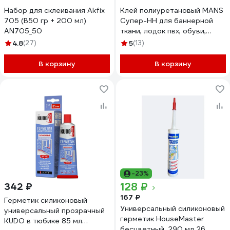
Набор для склеивания Akfix
Клей полиуретановый MANS
705 (В50 гр + 200 мл)
Супер-НН для баннерной
AN705_50
ткани, лодок пвх, обуви,
канистра 1л mans_nn
4.8
(27)
5
(13)
В корзину
В корзину
-23%
128 ₽
342 ₽
167 ₽
Герметик силиконовый
Универсальный силиконовый
универсальный прозрачный
герметик HouseMaster
KUDO в тюбике 85 мл
бесцветный, 290 мл 26