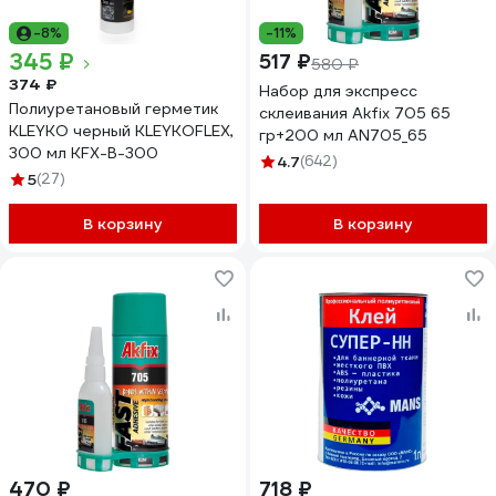
-8%
-11%
345 ₽
517 ₽
580 ₽
374 ₽
Набор для экспресс
Полиуретановый герметик
склеивания Akfix 705 65
KLEYKO черный KLEYKOFLEX,
гр+200 мл AN705_65
300 мл KFX-B-300
4.7
(642)
5
(27)
В корзину
В корзину
470 ₽
718 ₽