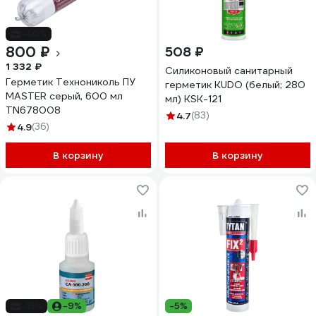
-40%
800 ₽
508 ₽
1 332 ₽
Силиконовый санитарный
Герметик Технониколь ПУ
герметик KUDO (белый; 280
MASTER серый, 600 мл
мл) KSK-121
TN678008
4.7
(83)
4.9
(36)
В корзину
В корзину
-15%
-9%
-5%