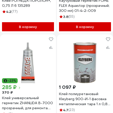
Клей РОГНЕДА ПОРОЛОН+,
Каучуковый герметик FOME
0,75 Л 6 135289
FLEX Aquastop (прозрачный;
300 мл) 01-4-2-009
4.2
(77)
3.8
(55)
В корзину
В корзину
-23%
285 ₽
1 097 ₽
370 ₽
Клей полиуретановый
Клей универсальный
Kleyberg 900-И-1 фасовка
герметик ZHANLIDA B-7000
металлическая тара 1 л 0,8
прозрачный, для ремонта
кг 78968
4.7
(23)