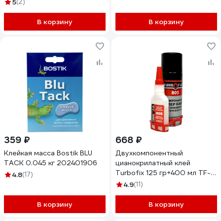
телефона, смартфона,
5
(2)
прозрачный, соединения
металла, стекла, пластика,
В корзину
В корзину
дерева. 110 мл 0L-
00028709
359 ₽
668 ₽
Клейкая масса Bostik BLU
Двухкомпонентный
TACK 0.045 кг 202401906
цианокрилатный клей
Turbofix 125 гр+400 мл TF-
4.8
(17)
400
4.9
(11)
В корзину
В корзину