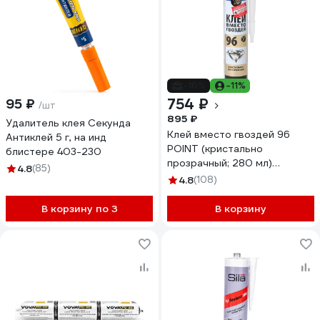
-16%
-11%
754 ₽
95 ₽
/шт
895 ₽
Удалитель клея Секунда
Клей вместо гвоздей 96
Антиклей 5 г, на инд
POINT (кристально
блистере 403-230
прозрачный; 280 мл)
4.8
(85)
11601868
4.8
(108)
В корзину по 3
В корзину