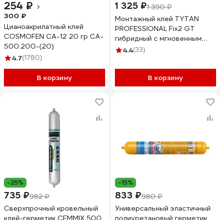
254 ₽
1 325 ₽
1 390 ₽
300 ₽
Монтажный клей TYTAN
Цианоакрилатный клей
PROFESSIONAL Fix2 GT
COSMOFEN CA-12 20 гр CA-
гибридный с мгновенным
500.200-(20)
начальным схватыванием,
4.4
(33)
4.7
(1780)
290 мл 73891
В корзину
В корзину
-25%
-15%
735 ₽
833 ₽
982 ₽
980 ₽
Сверхпрочный кровельный
Универсальный эластичный
клей-герметик CEMMIX 500
полиуретановый герметик