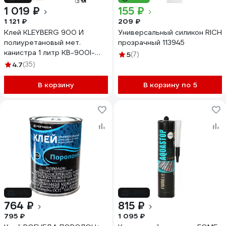
1 019 ₽
155 ₽
1 121 ₽
209 ₽
Клей KLEYBERG 900 И
Универсальный силикон RICH
полиуретановый мет.
прозрачный 113945
канистра 1 литр KB-900I-
5
(7)
1000C 65686
4.7
(35)
В корзину
В корзину по 5
-4%
-26%
764 ₽
815 ₽
795 ₽
1 095 ₽