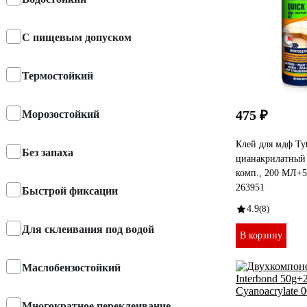
С пищевым допуском
Термостойкий
475 ₽
Морозостойкий
Клей для мдф T
Без запаха
цианакрилатный
комп., 200 МЛ+5
263951
Быстрой фиксации
4.9
(8)
Для склеивания под водой
В корзину
Маслобензостойкий
Многократное переклеивание