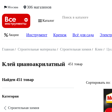
306 магазинов
Москва
Каталог
Инструмент
Крепеж
Всё для сада
Электр
Акции
Главная
/
Строительные материалы
/
Строительная химия
/
Клеи
/
Ци
Клей цианоакрилатный
451 товар
Найден 451 товар
Сортировать по:
Категория
Строительная химия