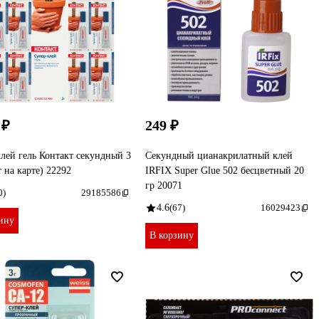
 ₽
249 ₽
лей гель Контакт секундный 3
Секундный цианакрилатный клей
т на карте) 22292
IRFIX Super Glue 502 бесцветный 20
гр 20071
0)
29185586
4.6
(67)
16029423
ину
В корзину