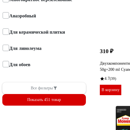
Анаэробный
Для керамической плитки
Для линолеума
310 ₽
Двухкомпонентны
Для обоев
50g+200 ml Cyano
4.7
(39)
Все фильтры
В корзину
Показать 451 товар