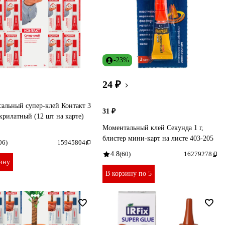
-23%
24 ₽
альный супер-клей Контакт 3
31 ₽
крилатный (12 шт на карте)
Моментальный клей Секунда 1 г,
блистер мини-карт на листе 403-205
06)
15945804
4.8
(60)
16279278
ину
В корзину по 5