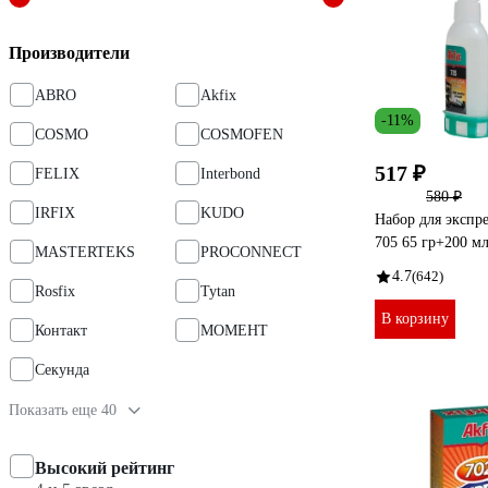
Производители
ABRO
Akfix
-11%
COSMO
COSMOFEN
517 ₽
FELIX
Interbond
580 ₽
IRFIX
KUDO
Набор для экспре
705 65 гр+200 м
MASTERTEKS
PROCONNECT
4.7
(642)
Rosfix
Tytan
В корзину
Контакт
МОМЕНТ
Секунда
Показать еще 40
Высокий рейтинг