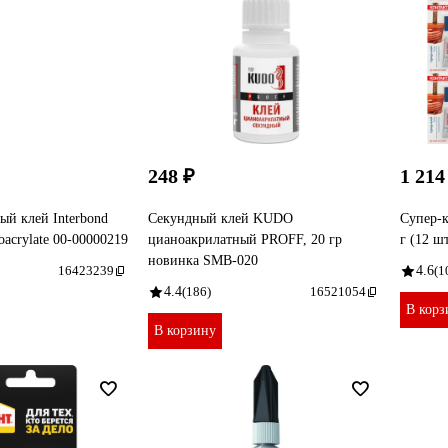
248 ₽
1 214
й клей Interbond
Секундный клей KUDO
Супер-к
acrylate 00-00000219
цианоакрилатный PROFF, 20 гр
г (12 ш
новинка SMB-020
16423239
4.6
(1
4.4
(186)
16521054
В корз
В корзину