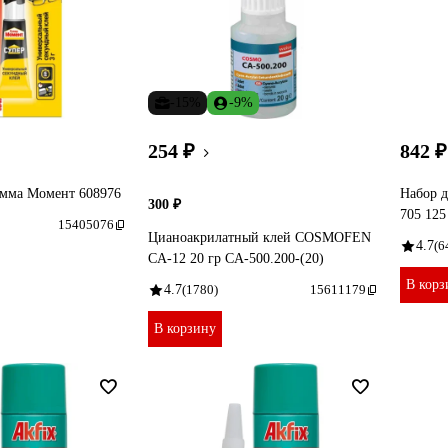
-15%
-9%
254 ₽
842 ₽
амма Момент 608976
Набор д
300 ₽
705 125
15405076
Цианоакрилатный клей COSMOFEN
4.7
(6
CA-12 20 гр CA-500.200-(20)
В корз
4.7
(1780)
15611179
В корзину