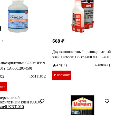
668 ₽
Двухкомпонентный цианокрилатный
клей Turbofix 125 гр+400 мл TF-400
ианоакрилатный COSMOFEN
4.9
(11)
32488842
50 г CA-500.200-(50)
В корзину
32)
15611180
ину