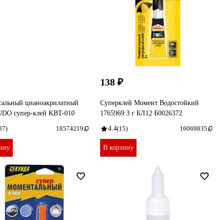
138 ₽
сальный цианоакрилатный
Суперклей Момент Водостойкий
UDO супер-клей KBT-010
1765969 3 г БЛ12 Б0026372
37)
18574219
4.4
(15)
16069835
ину
В корзину