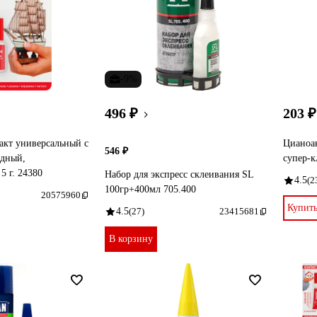
-9%
496 ₽
203 ₽
акт универсальный с
Цианоа
546 ₽
ндный,
супер-
5 г. 24380
Набор для экспресс склеивания SL
4.5
(2
100гр+400мл 705.400
20575960
Купит
4.5
(27)
23415681
В корзину