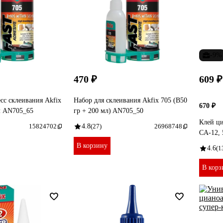
-9%
470 ₽
609 ₽
сс склеивания Akfix
Набор для склеивания Akfix 705 (В50
670 ₽
л AN705_65
гр + 200 мл) AN705_50
Клей ц
15824702
4.8
(27)
26968748
CA-12, 
В корзину
4.6
(1
В корз