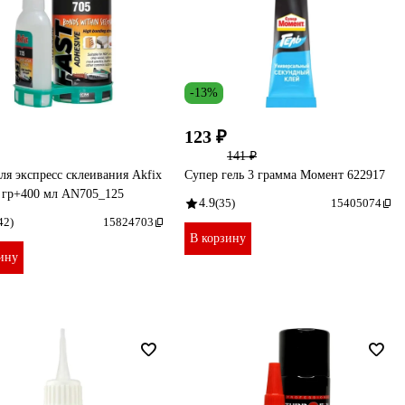
-13%
123 ₽
141 ₽
ля экспресс склеивания Akfix
Супер гель 3 грамма Момент 622917
 гр+400 мл AN705_125
4.9
(35)
15405074
42)
15824703
В корзину
ину