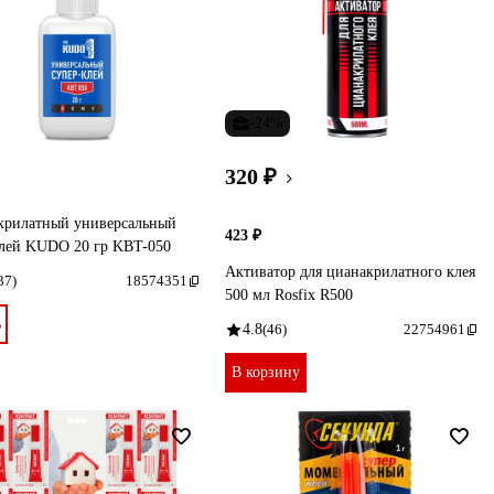
-24%
320 ₽
крилатный универсальный
423 ₽
клей KUDO 20 гр KBT-050
Активатор для цианакрилатного клея
37)
18574351
500 мл Rosfix R500
ь
4.8
(46)
22754961
В корзину