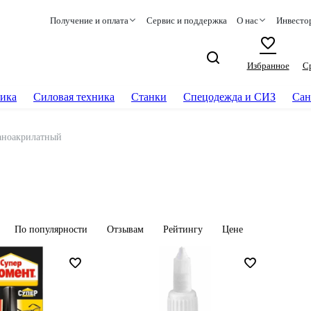
Получение и оплата
Сервис и поддержка
О нас
Инвесто
Избранное
С
ика
Силовая техника
Станки
Спецодежда и СИЗ
Сан
аноакрилатный
По популярности
Отзывам
Рейтингу
Цене