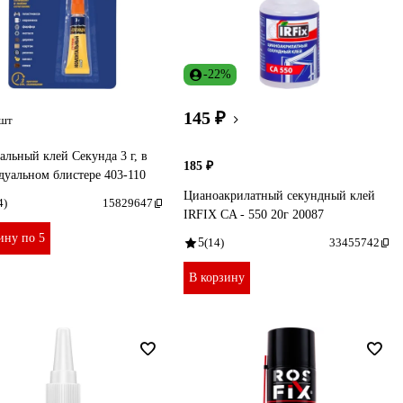
-22%
145 ₽
/шт
льный клей Секунда 3 г, в
185 ₽
уальном блистере 403-110
Цианоакрилатный секундный клей
4)
15829647
IRFIX CA - 550 20г 20087
ину по 5
5
(14)
33455742
В корзину