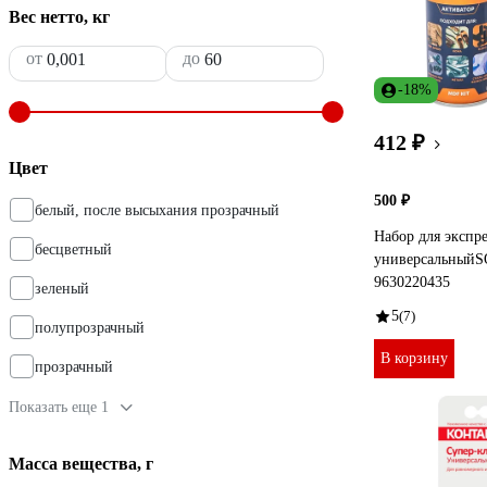
Вес нетто, кг
от
до
-18%
412 ₽
Цвет
500 ₽
белый, после высыхания прозрачный
Набор для экспр
бесцветный
универсальный
9630220435
зеленый
5
(7)
полупрозрачный
В корзину
прозрачный
Показать еще 1
Масса вещества, г