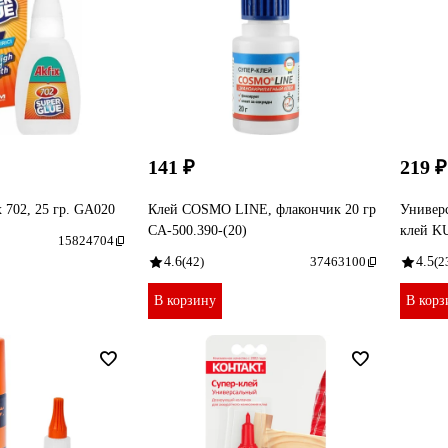
141 ₽
219 ₽
 702, 25 гр. GA020
Клей COSMO LINE, флакончик 20 гр
Универ
CA-500.390-(20)
клей K
15824704
4.6
(42)
37463100
4.5
(2
В корзину
В корз