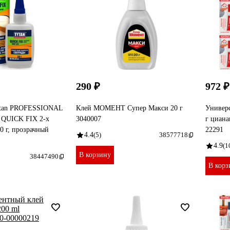
290 ₽
972 ₽
ytan PROFESSIONAL
Клей МОМЕНТ Супер Макси 20 г
Универс
 QUIСK FIX 2-х
3040007
г циана
0 г, прозрачный
22291
4.4
(5)
38577718
4.9
(1
В корзину
38447490
В корз