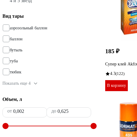
4 и 5 звезд
Вид тары
аэрозольный баллон
баллон
бутыль
185 ₽
туба
Супер клей Akfix
тюбик
4.3
(122)
Показать еще 4
В корзину
Объем, л
от
до