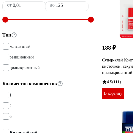
от
до
Тип
контактный
188 ₽
реакционный
Супер-клей Конт
кисточкой, секу
цианакрилатный
цианакрилатный 
4.9
(111)
Количество компонентов
В корзину
1
2
6
Водостойкий