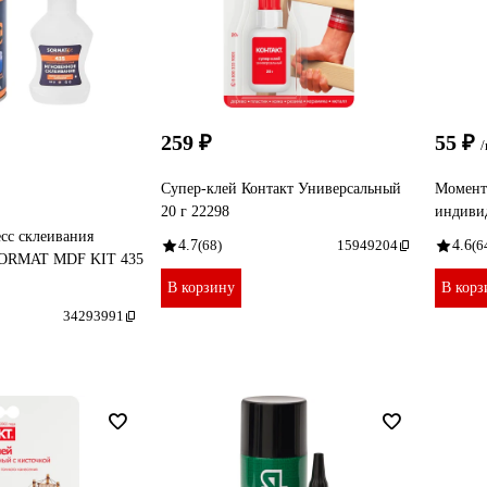
259 ₽
55 ₽
Супер-клей Контакт Универсальный
Момента
20 г 22298
индивид
есс склеивания
4.7
(68)
15949204
4.6
(6
SORMAT MDF KIT 435
В корзину
В корз
34293991