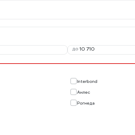
до
Interbond
Анлес
Рогнеда