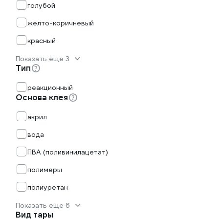
голубой
желто-коричневый
красный
Показать еще 3
Тип
реакционный
Основа клея
акрил
вода
ПВА (поливинилацетат)
полимеры
полиуретан
Показать еще 6
Вид тары