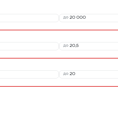
до
до
до