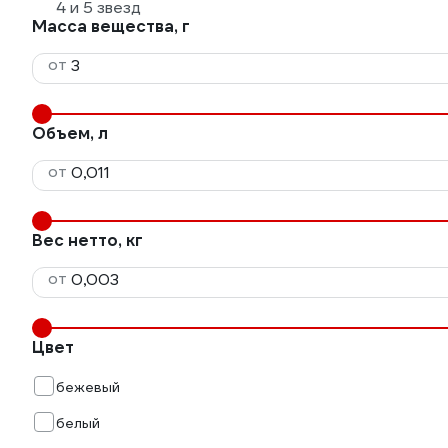
4 и 5 звезд
Масса вещества, г
от
Объем, л
от
Вес нетто, кг
от
Цвет
бежевый
белый