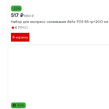
-11%
517 ₽
580 ₽
Набор для экспресс склеивания Akfix 705 65 гр+200 м
(642)
4.7
В корзину
-55%