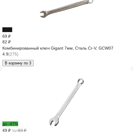
-16%
69 ₽
82 ₽
Комбинированный ключ Gigant 7мм, Сталь Cr-V, GCW07
4.9
(275)
В корзину по 3
до -47%
49 ₽
/шт
83 ₽