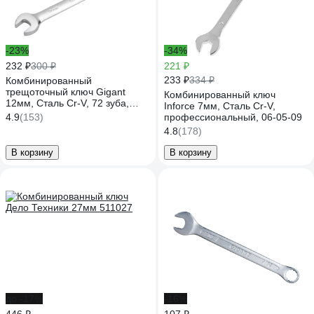
-23%
-34%
232 ₽
300 ₽
221 ₽
233 ₽
334 ₽
Комбинированный
трещоточный ключ Gigant
Комбинированный ключ
12мм, Сталь Cr-V, 72 зуба,
Inforce 7мм, Сталь Cr-V,
GRW12
4.9
(153)
профессиональный, 06-05-09
4.8
(178)
В корзину
В корзину
до -17%
-16%