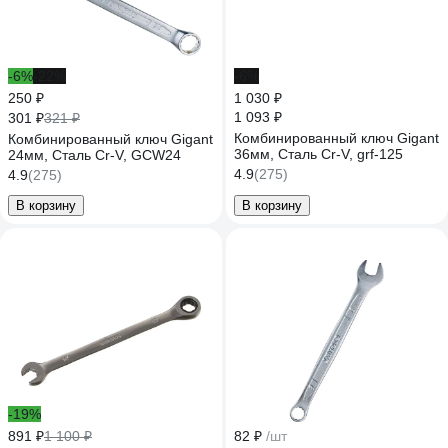
-6%
-22%
-6%
250 ₽
1 030 ₽
1 093 ₽
301 ₽
321 ₽
Комбинированный ключ Gigant
Комбинированный ключ Gigant
36мм, Сталь Cr-V, grf-125
24мм, Сталь Cr-V, GCW24
4.9
(275)
4.9
(275)
В корзину
В корзину
-19%
891 ₽
1 100 ₽
82 ₽
/шт