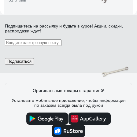
51 отзыв
Отзыв о FORCE 75510
Подпишитесь
на рассылку
и будьте в курсе! Акции, скидки,
распродажи ждут!
Михаил Сергеевич Никонов
01.05.2020
Красивый внешний вид. Довольно точный в размерности ,
минимальные люфты на крепеже.
Подписаться
37 отзывов
Оригинальные товары с гарантией!
Отзыв о Дело Техники 511019
Установите мобильное приложение, чтобы информация
по заказам всегда была под рукой
Константин
21.02.2020
Качество, цена