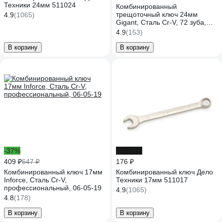
Техники 24мм 511024
Комбинированный
трещоточный ключ 24мм
4.9
(1065)
Gigant, Сталь Cr-V, 72 зуба,
grf-129
4.9
(153)
В корзину
В корзину
-37%
до -16%
409 ₽
647 ₽
176 ₽
Комбинированный ключ 17мм
Комбинированный ключ Дело
Inforce, Сталь Cr-V,
Техники 17мм 511017
профессиональный, 06-05-19
4.9
(1065)
4.8
(178)
В корзину
В корзину