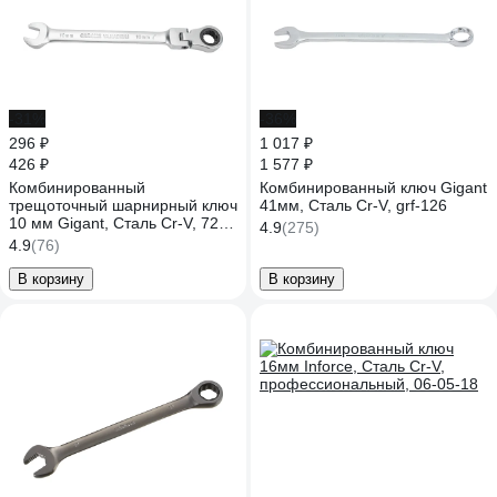
-31%
-36%
296 ₽
1 017 ₽
426 ₽
1 577 ₽
Комбинированный
Комбинированный ключ Gigant
трещоточный шарнирный ключ
41мм, Сталь Cr-V, grf-126
10 мм Gigant, Сталь Cr-V, 72
4.9
(275)
зуба, grf-131
4.9
(76)
В корзину
В корзину