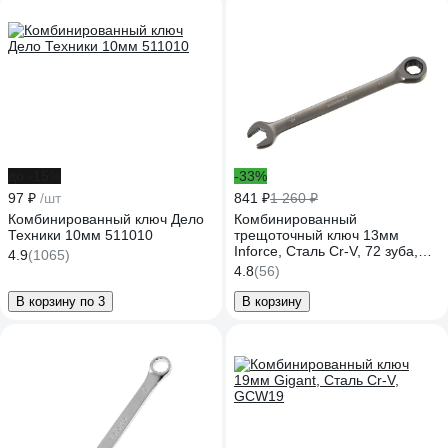
до -15%
-33%
97 ₽
/шт
841 ₽
1 260 ₽
Комбинированный ключ Дело
Комбинированный
Техники 10мм 511010
трещоточный ключ 13мм
Inforce, Сталь Cr-V, 72 зуба,
4.9
(1065)
профессиональный, 06-05-82
4.8
(56)
В корзину по 3
В корзину