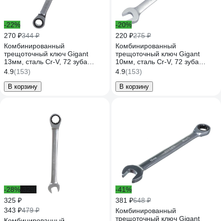
-22%
-20%
270 ₽
344 ₽
220 ₽
275 ₽
Комбинированный
Комбинированный
трещоточный ключ Gigant
трещоточный ключ Gigant
13мм, сталь Cr-V, 72 зуба
10мм, сталь Cr-V, 72 зуба
GRW13
GRW10
4.9
(153)
4.9
(153)
В корзину
В корзину
-28%
-32%
-41%
325 ₽
381 ₽
648 ₽
343 ₽
479 ₽
Комбинированный
трещоточный ключ Gigant
Комбинированный