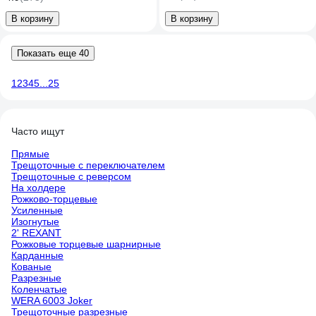
В корзину
В корзину
Показать еще 40
1
2
3
4
5
...
25
Часто ищут
Прямые
Трещоточные с переключателем
Трещоточные с реверсом
На холдере
Рожково-торцевые
Усиленные
Изогнутые
2' REXANT
Рожковые торцевые шарнирные
Карданные
Кованые
Разрезные
Коленчатые
WERA 6003 Joker
Трещоточные разрезные