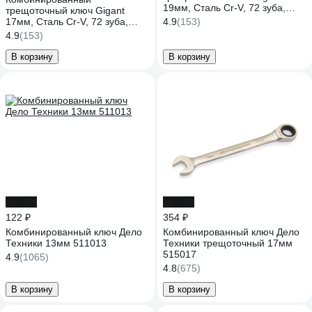
19мм, Сталь Cr-V, 72 зуба,
трещоточный ключ Gigant
GRW19
17мм, Сталь Cr-V, 72 зуба,
4.9
(153)
GRW17
4.9
(153)
В корзину
В корзину
до -5%
до -5%
122 ₽
354 ₽
Комбинированный ключ Дело
Комбинированный ключ Дело
Техники 13мм 511013
Техники трещоточный 17мм
515017
4.9
(1065)
4.8
(675)
В корзину
В корзину