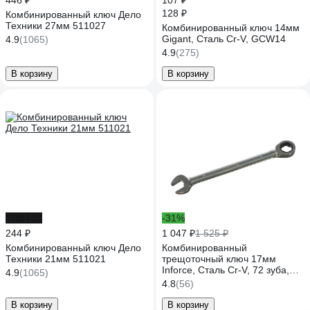
446 ₽
107 ₽
128 ₽
Комбинированный ключ Дело
Техники 27мм 511027
Комбинированный ключ 14мм
Gigant, Сталь Cr-V, GCW14
4.9
(1065)
4.9
(275)
В корзину
В корзину
до -16%
-31%
244 ₽
1 047 ₽
1 525 ₽
Комбинированный ключ Дело
Комбинированный
Техники 21мм 511021
трещоточный ключ 17мм
Inforce, Сталь Cr-V, 72 зуба,
4.9
(1065)
профессиональный, 06-05-83
4.8
(56)
В корзину
В корзину