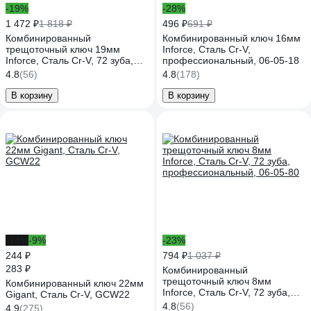
-19%
-28%
1 472 ₽
1 818 ₽
496 ₽
691 ₽
Комбинированный
Комбинированный ключ 16мм
трещоточный ключ 19мм
Inforce, Сталь Cr-V,
Inforce, Сталь Cr-V, 72 зуба,
профессиональный, 06-05-18
профессиональный, 06-05-84
4.8
(56)
4.8
(178)
В корзину
В корзину
-14%
-9%
-23%
244 ₽
794 ₽
1 037 ₽
283 ₽
Комбинированный
трещоточный ключ 8мм
Комбинированный ключ 22мм
Inforce, Сталь Cr-V, 72 зуба,
Gigant, Сталь Cr-V, GCW22
профессиональный, 06-05-80
4.8
(56)
4.9
(275)