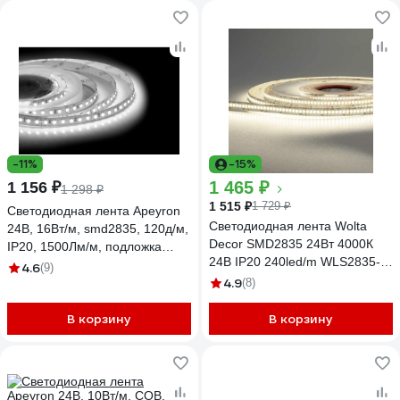
-11%
-15%
1 465 ₽
1 156 ₽
1 298 ₽
1 515 ₽
1 729 ₽
Светодиодная лента Apeyron
Светодиодная лента Wolta
24В, 16Вт/м, smd2835, 120д/м,
Decor SMD2835 24Вт 4000К
IP20, 1500Лм/м, подложка
24В IP20 240led/m WLS2835-
10мм, 5м, 4000К 00-342
4.6
(9)
24W/4000/24H240-01
4.9
(8)
В корзину
В корзину