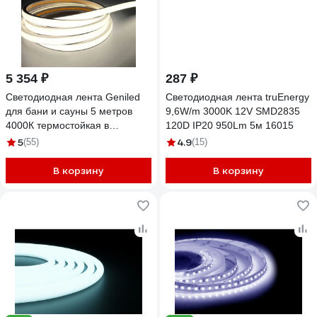
5 354 ₽
287 ₽
Светодиодная лента Geniled
Светодиодная лента truEnergy
для бани и сауны 5 метров
9,6W/m 3000K 12V SMD2835
4000К термостойкая в
120D IP20 950Lm 5м 16015
силиконе 24v 03570
5
4.9
(55)
(15)
В корзину
В корзину