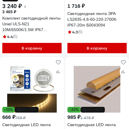
3 240 ₽
1 716 ₽
3 465 ₽
Светодиодная лента ЭРА
Комплект светодиодной ленты
LS2835-4,8-60-220-2700К-
Uniel ULS-N21
IP67-20m Б0043094
10M/6500K/1.5M IP67
4.3
(6)
RRP80C00 10 м. IP67 UL-
4.4
(5)
00006686
В корзину
В корзину
-13%
до -32%
-33%
до -42%
666 ₽
985 ₽
768 ₽
1 478 ₽
Cветодиодная LED лента
Светодиодная LED лента