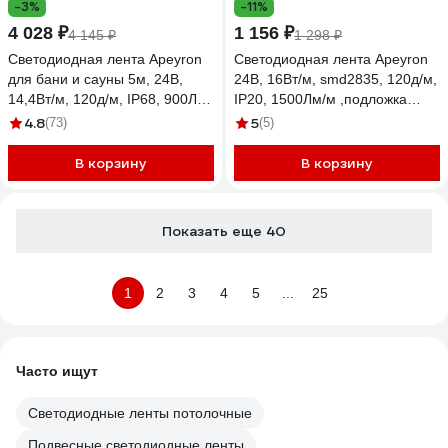
-3%
-11%
4 028 ₽
1 156 ₽
4 145 ₽
1 298 ₽
Светодиодная лента Apeyron
Светодиодная лента Apeyron
для бани и сауны 5м, 24В,
24В, 16Вт/м, smd2835, 120д/м,
14,4Вт/м, 120д/м, IP68, 900Лм/
IP20, 1500Лм/м ,подложка
м, 6000К./00-325
10мм, 5м, холодный белый 00-
4.8
5
(73)
(5)
343
В корзину
В корзину
Показать еще 40
1
2
3
4
5
...
25
Часто ищут
Светодиодные ленты потолочные
Подвесные светодиодные ленты