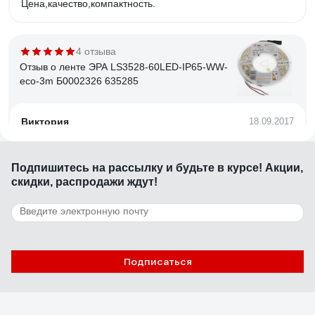
Цена,качество,компактность.
4 отзыва
Отзыв о ленте ЭРА LS3528-60LED-IP65-WW-
eco-3m Б0002326 635285
Виктория
18.09.2017
Светит)))
Подпишитесь
на рассылку
и будьте в курсе! Акции,
скидки, распродажи ждут!
36 отзывов
Отзыв о комплекте светодиодной ленты
Apeyron 220В с аксессуарами 10-04
Евгений
05.11.2020
Подписаться
Очень яркая, но при этом свет мягкий, не бьёт по глазам,
подключение к сети 220 В, крепёж и дополнительные
заглушки в комплекте, хорошая изоляция в силиконе