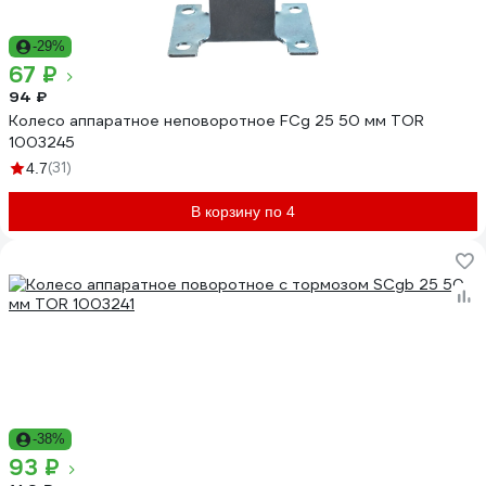
-29%
67 ₽
94 ₽
Колесо аппаратное неповоротное FCg 25 50 мм TOR
1003245
(31)
4.7
В корзину по 4
-38%
93 ₽