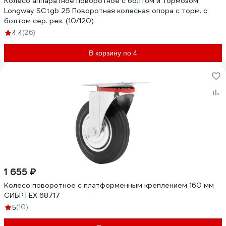
Колесо аппаратное поворотное с болтом и тормозом
Longway SCtgb 25 Поворотная колесная опора с торм. с
болтом сер. рез. (10/120)
(26)
4.4
В корзину по 4
1 655 ₽
Колесо поворотное с платформенным креплением 160 мм
СИБРТЕХ 68717
(10)
5