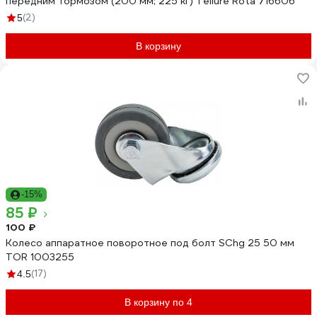
передним тормозом (200 мм; 225 кг) Tellure Rota 716606
(2)
5
В корзину
-15%
85 ₽
100 ₽
Колесо аппаратное поворотное под болт SChg 25 50 мм
TOR 1003255
(17)
4.5
В корзину по 4