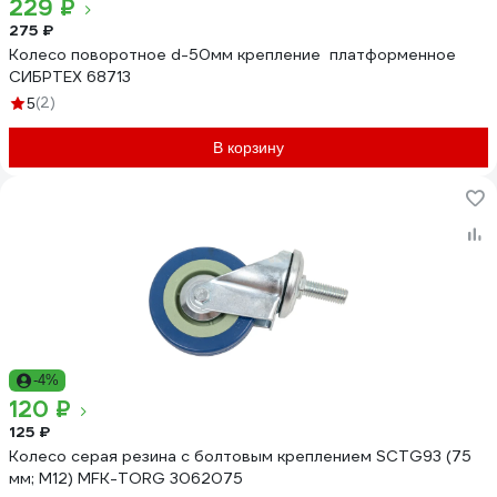
229 ₽
275 ₽
Колесо поворотное d-50мм крепление платформенное
СИБРТЕХ 68713
(2)
5
В корзину
-4%
120 ₽
125 ₽
Колесо серая резина с болтовым креплением SCTG93 (75
мм; М12) MFK-TORG 3062075