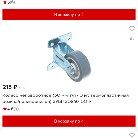
(6)
5
В корзину по 4
215 ₽
/шт
Колесо неповоротное (50 мм; г/п 40 кг; термопластичная
резина/полипропилен) ЗУБР 30946-50-F
(5)
4.6
В корзину по 4