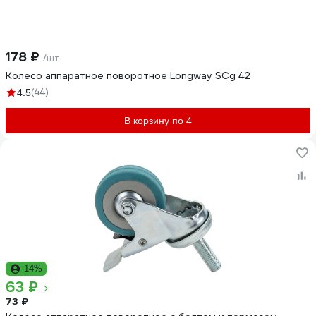
178 ₽
/шт
Колесо аппаратное поворотное Longway SCg 42
(44)
4.5
В корзину по 4
-14%
63 ₽
73 ₽