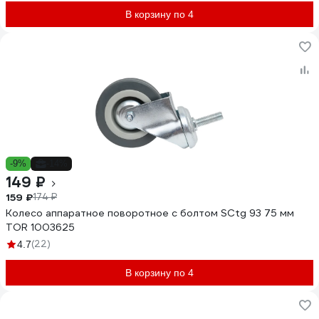
В корзину по 4
-9%
-14%
149 ₽
159 ₽
174 ₽
Колесо аппаратное поворотное с болтом SCtg 93 75 мм
TOR 1003625
(22)
4.7
В корзину по 4