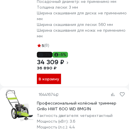
Посадочный диаметр:
не применимо мм
Толщина лески:
3 мм
Ширина скашивания для диска:
не применимо
мм
Ширина скашивания для лески:
560 мм
Ширина скашивания для ножа:
не применимо
мм
5
(8)
-7%
-5%
34 309 ₽
36 890 ₽
В корзину
16441674
Профессиональный колёсный триммер
Grillo HWT 600 WD 8MG1N
Тактность двигателя:
четырехтактный
Мощность (кВт):
3.6
Мощность (л.с.):
4.4