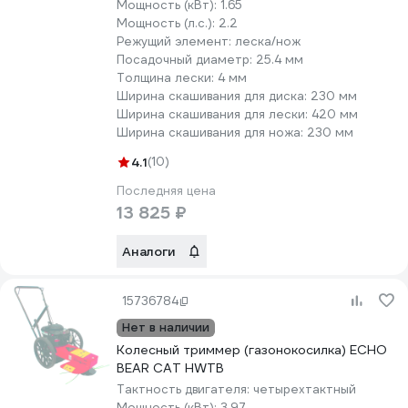
Мощность (кВт):
1.65
Мощность (л.с.):
2.2
Режущий элемент:
леска/нож
Посадочный диаметр:
25.4 мм
Толщина лески:
4 мм
Ширина скашивания для диска:
230 мм
Ширина скашивания для лески:
420 мм
Ширина скашивания для ножа:
230 мм
4.1
(10)
Последняя цена
13 825 ₽
Аналоги
15736784
Нет в наличии
Колесный триммер (газонокосилка) ECHO
BEAR CAT HWTB
Тактность двигателя:
четырехтактный
Мощность (кВт):
3.97