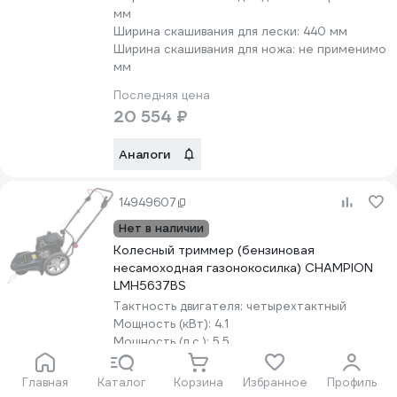
мм
Ширина скашивания для лески:
440 мм
Ширина скашивания для ножа:
не применимо
мм
Последняя цена
20 554 ₽
Аналоги
14949607
Нет в наличии
Колесный триммер (бензиновая
несамоходная газонокосилка) CHAMPION
LMH5637BS
Тактность двигателя:
четырехтактный
Мощность (кВт):
4.1
Мощность (л.с.):
5.5
Режущий элемент:
леска
Посадочный диаметр:
не применимо мм
Главная
Каталог
Корзина
Избранное
Профиль
Толщина лески:
4 мм