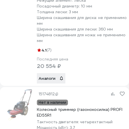
Режущий элемент:
леска
Посадочный диаметр:
10 мм
Толщина лески:
3 мм
Ширина скашивания для диска:
не применимо
мм
Ширина скашивания для лески:
360 мм
Ширина скашивания для ножа:
не применимо
мм
4.1
(7)
Последняя цена
20 554 ₽
Аналоги
15174812
Нет в наличии
Колесный триммер (газонокосилка) PROFI
ED55R1
Тактность двигателя:
четырехтактный
Мощность (кВт):
3.7