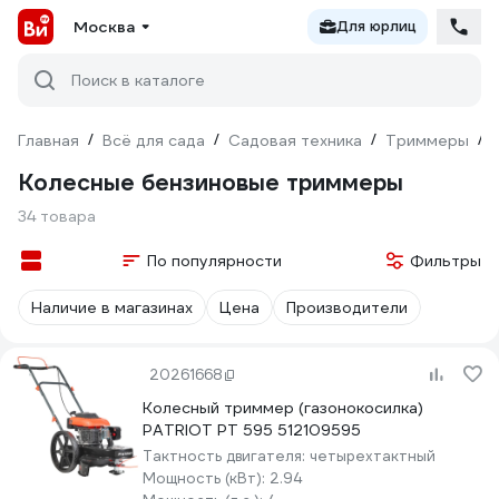
Москва
Для юрлиц
Поиск в каталоге
Главная
/
Всё для сада
/
Садовая техника
/
Триммеры
/
Колесные бензиновые триммеры
34 товара
По популярности
Фильтры
Наличие в магазинах
Цена
Производители
20261668
Колесный триммер (газонокосилка)
PATRIOT PT 595 512109595
Тактность двигателя:
четырехтактный
Мощность (кВт):
2.94