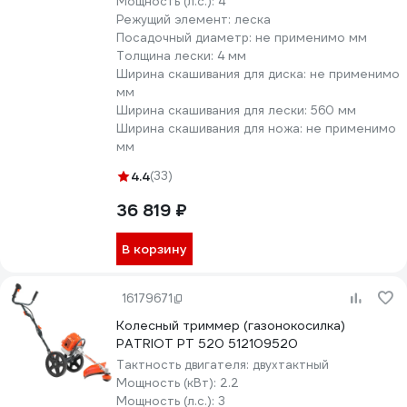
Мощность (л.с.):
4
Режущий элемент:
леска
Посадочный диаметр:
не применимо мм
Толщина лески:
4 мм
Ширина скашивания для диска:
не применимо
мм
Ширина скашивания для лески:
560 мм
Ширина скашивания для ножа:
не применимо
мм
4.4
(33)
36 819 ₽
В корзину
16179671
Колесный триммер (газонокосилка)
PATRIOT PT 520 512109520
Тактность двигателя:
двухтактный
Мощность (кВт):
2.2
Мощность (л.с.):
3