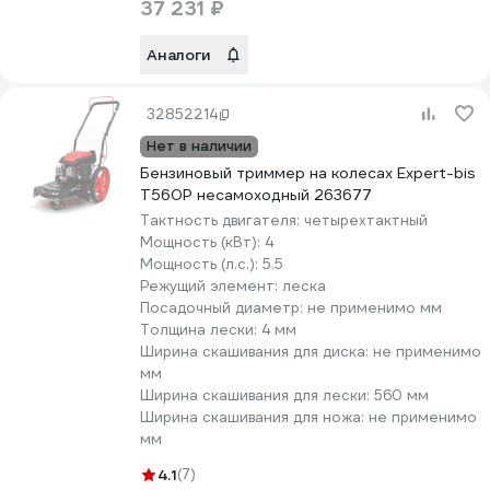
37 231 ₽
Аналоги
32852214
Нет в наличии
Бензиновый триммер на колесах Expert-bis
T560Р несамоходный 263677
Тактность двигателя:
четырехтактный
Мощность (кВт):
4
Мощность (л.с.):
5.5
Режущий элемент:
леска
Посадочный диаметр:
не применимо мм
Толщина лески:
4 мм
Ширина скашивания для диска:
не применимо
мм
Ширина скашивания для лески:
560 мм
Ширина скашивания для ножа:
не применимо
мм
4.1
(7)