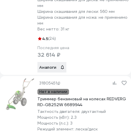
мм
Ширина скашивания для лески:
560 мм
Ширина скашивания для ножа:
не применимо
мм
Вес нетто:
31 кг
4.5
(24)
Последняя цена
32 614 ₽
Аналоги
31805451
Нет в наличии
Триммер бензиновый на колесах REDVERG
RD-GB252W 6689944
Тактность двигателя:
двухтактный
Мощность (кВт):
2.3
Мощность (л.с.):
3
Режущий элемент:
леска/диск