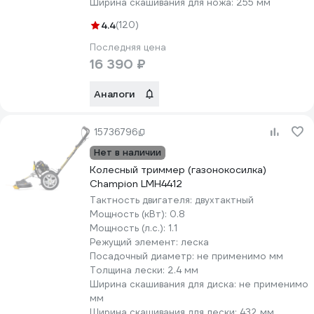
Ширина скашивания для ножа:
255 мм
4.4
(120)
Последняя цена
16 390 ₽
Аналоги
15736796
Нет в наличии
Колесный триммер (газонокосилка)
Champion LMH4412
Тактность двигателя:
двухтактный
Мощность (кВт):
0.8
Мощность (л.с.):
1.1
Режущий элемент:
леска
Посадочный диаметр:
не применимо мм
Толщина лески:
2.4 мм
Ширина скашивания для диска:
не применимо
мм
Ширина скашивания для лески:
432 мм