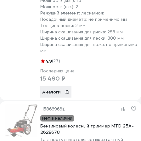
Мощность (кВт):
1.5
Мощность (л.с.):
2
Режущий элемент:
леска/нож
Посадочный диаметр:
не применимо мм
Толщина лески:
2 мм
Ширина скашивания для диска:
255 мм
Ширина скашивания для лески:
380 мм
Ширина скашивания для ножа:
не применимо
мм
4.9
(27)
Последняя цена
15 490 ₽
Аналоги
15866966
Нет в наличии
Бензиновый колесный триммер MTD 25A-
262E678
Тактность двигателя:
четырехтактный