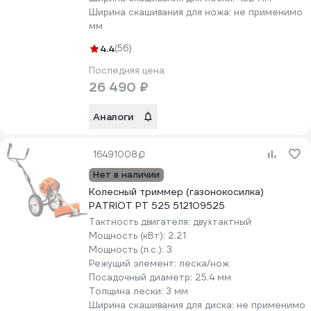
Ширина скашивания для ножа:
не применимо
мм
4.4
(56)
Последняя цена
26 490 ₽
Аналоги
16491008
Нет в наличии
Колесный триммер (газонокосилка)
PATRIOT PT 525 512109525
Тактность двигателя:
двухтактный
Мощность (кВт):
2.21
Мощность (л.с.):
3
Режущий элемент:
леска/нож
Посадочный диаметр:
25.4 мм
Толщина лески:
3 мм
Ширина скашивания для диска:
не применимо