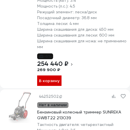
Мощность (кВт):
3.4
Мощность (л.с.):
4.5
Режущий элемент:
леска/диск
Посадочный диаметр:
36.8 мм
Толщина лески:
4 мм
Ширина скашивания для диска:
450 мм
Ширина скашивания для лески:
600 мм
Ширина скашивания для ножа:
не применимо
мм
-6%
254 440 ₽
269 900 ₽
В корзину
44252502
Нет в наличии
Бензиновый колесный триммер SUNREKA
GWBT22 213039
Тактность двигателя:
четырехтактный