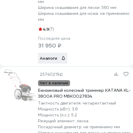
мм
Ширина скашивания для лески:
560 мм
Ширина скашивания для ножа:
не применимо
мм
4.9
(7)
Последняя цена
31 950 ₽
Аналоги
25740219
Нет в наличии
Бензиновый колесный триммер KATANA KL-
3800A PRO MBK0027834
Тактность двигателя:
четырехтактный
Мощность (кВт):
3.8
Мощность (л.с.):
5.2
Режущий элемент:
леска
Посадочный диаметр:
не применимо мм
Ширина скашивания для диска:
не применимо