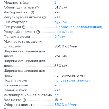
Мощность (л.с.)
3
Объем двигателя
51.7 см³
Разборный вал
нет
Регулируемая штанга
нет
Тип стартера
ручной
Тип ручки
U-образная (велосипедная)
Режущий элемент
леска/диск
Толщина лески
2.4 мм
Max частота вращения
шпинделя
8500 об/мин
Ширина скашивания для
диска
250 мм
Ширина скашивания для
лески
380 мм
Ширина скашивания для
ножа
не применимо мм
Подача лески
полуавтоматическая
Наличие колес
есть
Плавный пуск
нет
Антивибрационная система
да
Вес нетто
15 кг
Обороты двигателя
8500 об/мин