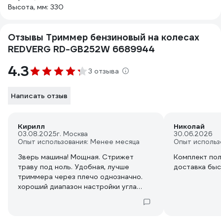
Высота, мм: 330
Отзывы Триммер бензиновый на колесах
REDVERG RD-GB252W 6689944
4.3
3 отзыва
Написать отзыв
Кирилл
Николай
03.08.2025
г. Москва
30.06.2026
Опыт использования: Менее месяца
Опыт использ
Зверь машина! Мощная. Стрижет
Комплект пол
траву под ноль. Удобная, лучше
доставка быст
триммера через плечо однозначно.
хороший диапазон настройки угла
наклона рулевой стойки (рукояток)
относительно двигателя и плоскости
вращения лески/пильного диска.