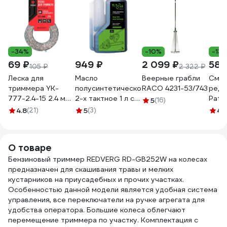
-34%
-10%
-13
69 ₽
949 ₽
2 099 ₽
583
105 ₽
2 322 ₽
Леска для
Масло
Веерные грабли
Смаз
триммера YK-
полусинтетическое
RACO 4231-53/743
реду
777-2.4-15 2.4 мм,
2-х тактное 1 л с
Patri
5
(16)
15 м, витой
дозатором, API
AR-4
4.8
(21)
5
(3)
4.
квадрат
TC/JACO FD
HEADROCK 517-
TUSCAR
777-024
301022015-10-2
О товаре
Бензиновый триммер REDVERG RD-GB252W на колесах
предназначен для скашивания травы и мелких
кустарников на приусадебных и прочих участках.
Особенностью данной модели является удобная система
управления, все переключатели на ручке агрегата для
удобства оператора. Большие колеса облегчают
перемещение триммера по участку. Комплектация с