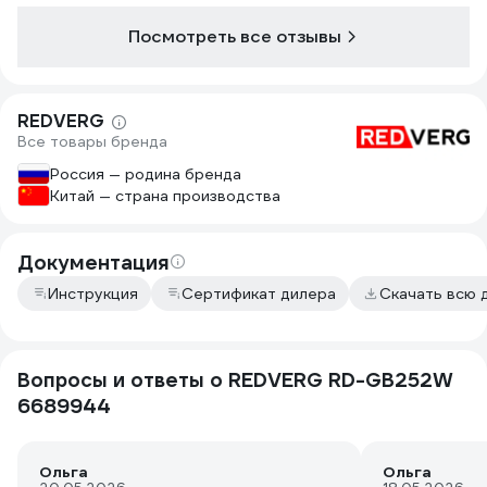
Контейнера для сбора травы нет,
если уборка травы критична,
Посмотреть все отзывы
учитывайте. Но и на ровном газоне
косилка даст ровную, хорошую,
короткую стрижку.
REDVERG
Все товары бренда
Россия — родина бренда
Китай — страна производства
Документация
Инструкция
Сертификат дилера
Скачать всю 
Вопросы и ответы о REDVERG RD-GB252W
6689944
Ольга
Ольга