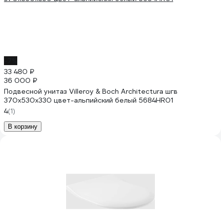
-7%
33 480 ₽
36 000 ₽
Подвесной унитаз Villeroy & Boch Architectura шгв
370x530x330 цвет-альпийский белый 5684HR01
4
(1)
В корзину