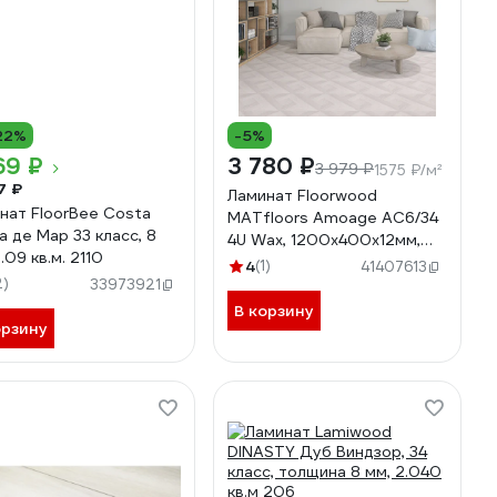
22%
-5%
69 ₽
3 780 ₽
3 979 ₽
1575 ₽/м²
7 ₽
Ламинат Floorwood
нат FloorBee Costa
MATfloors Amoage АС6/34
а де Мар 33 класс, 8
4U Wax, 1200х400х12мм,
.09 кв.м. 2110
Джуба, 2.4 кв.м А003
4
(1)
41407613
2)
33973921
В корзину
орзину