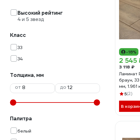
Высокий рейтинг
4 и 5 звезд
Класс
33
-18%
34
2 545 
3 118 ₽
Ламинат P
Толщина, мм
браун, 33
мм, 1.961 
от
до
УТ-0008
5
(2)
В корзи
Палитра
белый