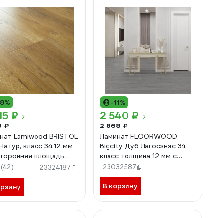
18%
-11%
15 ₽
2 540 ₽
9 ₽
2 868 ₽
нат Lamiwood BRISTOL
Ламинат FLOORWOOD
Натур, класс 34 12 мм
Bigcity Дуб Лагосэнэс 34
сторонняя площадь
класс толщина 12 мм с
вки 1,75 кв.м 2413
фаской 1,73 м.кв. 608
7
(42)
23032587
23324187
Р0050058
В корзину
орзину