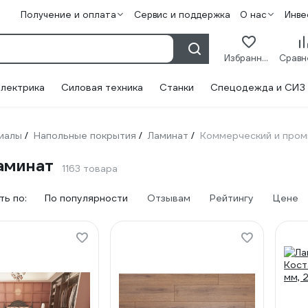
Получение и оплата
Сервис и поддержка
О нас
Инве
Избранное
лектрика
Силовая техника
Станки
Спецодежда и СИЗ
иалы
Напольные покрытия
Ламинат
Коммерческий и про
/
/
/
аминат
1163 товара
ь по:
По популярности
Отзывам
Рейтингу
Цене