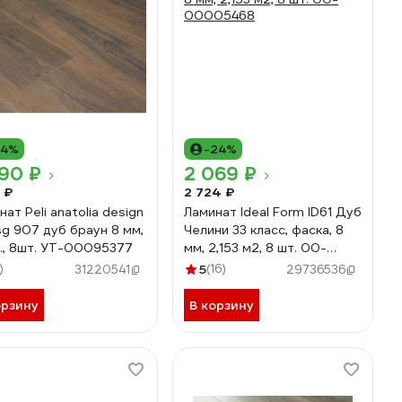
14%
-24%
90 ₽
2 069 ₽
 ₽
2 724 ₽
ат Peli anatolia design
Ламинат Ideal Form ID61 Дуб
sg 907 дуб браун 8 мм,
Челини 33 класс, фаска, 8
л., 8шт. УТ-00095377
мм, 2,153 м2, 8 шт. 00-
00005468
)
5
(16)
31220541
29736536
орзину
В корзину