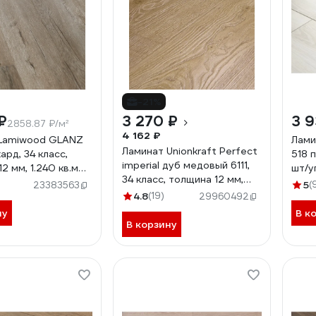
-21%
₽
3 270 ₽
3 9
2858.87 ₽/м²
4 162 ₽
 Lamiwood GLANZ
Лами
Ламинат Unionkraft Perfect
рд, 34 класс,
518 п
imperial дуб медовый 6111,
2 мм, 1.240 кв.м
шт/у
34 класс, толщина 12 мм,
5
(
23383563
2.187 кв. м 01563
4.8
(19)
29960492
ну
В к
В корзину