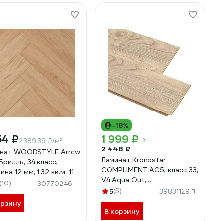
-18%
54 ₽
1 999 ₽
2389.39 ₽/м²
2 448 ₽
нат WOODSTYLE Arrow
Ламинат Kronostar
Брилль, 34 класс,
COMPLIMENT AC5, класс 33,
на 12 мм, 1.32 кв.м. 113
V4 Aqua Out,
Брилль
(10)
30770246
1380x191x10мм, Дуб Сальва,
5
(5)
39831129
1.845 кв.м, D51047
орзину
В корзину