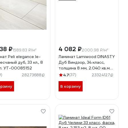
38 ₽
4 082 ₽
1589.83 ₽/м²
2000.98 ₽/м²
нат Peli elegance le-
Ламинат Lamiwood DINASTY
есчаный дуб, 33 кл., 8
Дуб Виндзор, 34 класс,
п. УТ-00085152
толщина 8 мм, 2.040 кв.м
206
9)
4.7
(37)
28273688
23324127
орзину
В корзину