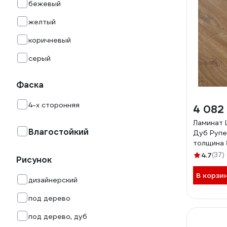
бежевый
желтый
коричневый
серый
Фаска
4-х сторонняя
4 082
Ламинат 
Влагостойкий
Дуб Рупер
толщина 
205
4.7
(37)
Рисунок
В корзи
дизайнерский
под дерево
под дерево, дуб