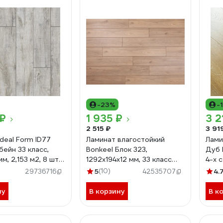
-23%
-
 ₽
1 935 ₽
3 2
2 515 ₽
3 91
deal Form ID77
Ламинат влагостойкий
Лами
бейн 33 класс,
Bonkeel Блок 323,
Дуб 
мм, 2,153 м2, 8 шт.
1292x194x12 мм, 33 класс
4-х 
1484
695595
упако
5
(10)
4.
29736716
42535707
ну
В корзину
В к