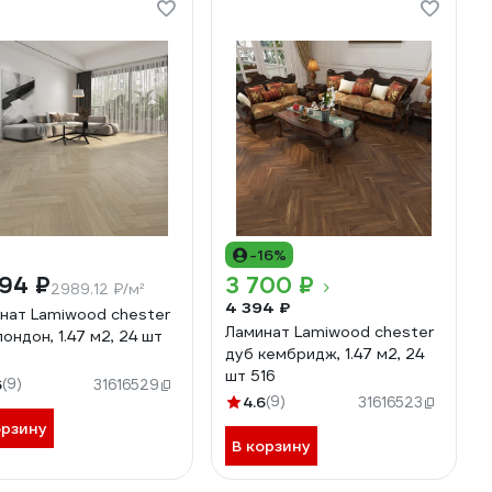
-16%
94 ₽
3 700 ₽
2989.12 ₽/м²
4 394 ₽
нат Lamiwood chester
Ламинат Lamiwood chester
лондон, 1.47 м2, 24 шт
дуб кембридж, 1.47 м2, 24
шт 516
6
(9)
31616529
4.6
(9)
31616523
орзину
В корзину