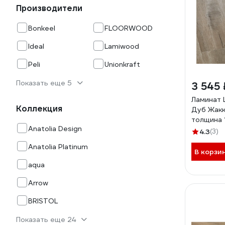
Производители
Bonkeel
FLOORWOOD
Ideal
Lamiwood
Peli
Unionkraft
Показать еще 5
3 545 
Ламинат
Коллекция
Дуб Жакка
толщина 1
Anatolia Design
305
4.3
(3)
Anatolia Platinum
В корзи
aqua
Arrow
BRISTOL
Показать еще 24