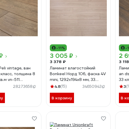
-11%
-
₽
3 005 ₽
2 6
3 378 ₽
3 118
eli vintage, ван
Ламинат влагостойкий
Ламин
 класс, толщина 8
Bonkeel Норд 106, фаска 4V
an d
кв.м vn-511
mini, 1292x194x8 мм, 33
33 к
5147
класс 602619
4.8
(15)
3
(1
28273658
34650943
ну
В корзину
В к