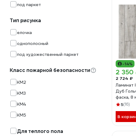
под паркет
Тип рисунка
елочка
однополосный
под художественный паркет
-14%
Класс пожарной безопасности
2 350
2 724 ₽
КМ2
Ламинат I
Дуб Голь
КМ3
фаска, 8 
УП-0005
КМ4
5
(16)
КМ5
В корзи
Для теплого пола