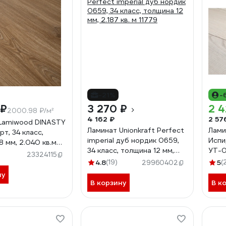
-21%
-
 ₽
3 270 ₽
2 4
2000.98 ₽/м²
4 162 ₽
2 57
Lamiwood DINASTY
Ламинат Unionkraft Perfect
Лами
т, 34 класс,
imperial дуб нордик 0659,
Испи
8 мм, 2.040 кв.м
34 класс, толщина 12 мм,
УТ-0
23324115
2.187 кв. м 11779
4.8
(19)
5
(
29960402
ну
В корзину
В к