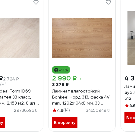
-11%
₽
2 990 ₽
4 3
2 724 ₽
/м²
3 378 ₽
Лами
deal Form ID69
Ламинат влагостойкий
дуб 
атея 33 класс,
Bonkeel Норд 313, фаска 4V
512
мм, 2,153 м2, 8 шт.
mini, 1292x194x8 мм, 33
4.
05484
класс 602623
4.8
(14)
29736596
34650949
В к
ну
В корзину