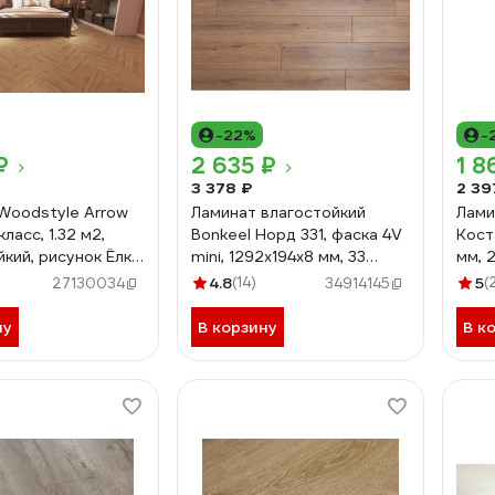
-22%
-
₽
2 635 ₽
1 8
3 378 ₽
2 39
Woodstyle Arrow
Ламинат влагостойкий
Лами
класс, 1.32 м2,
Bonkeel Норд 331, фаска 4V
Кост
кий, рисунок Ёлка,
mini, 1292x194x8 мм, 33
мм, 2
Кивер
класс 602634
4.8
(14)
5
(
27130034
34914145
ну
В корзину
В к