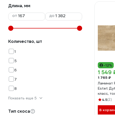
Длина, мм
от
до
Количество, шт
1
5
-12%
6
1 549 
1 765 ₽
7
Ламинат
Estet Ду
8
класс, то
Показать еще 5
фаской 1.
4.5
(2)
В корзи
Тип скоса