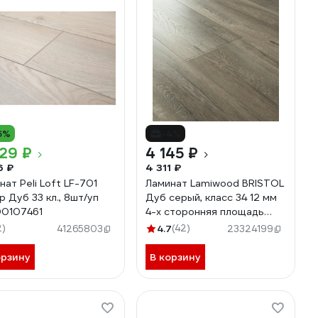
6%
-4%
29 ₽
4 145 ₽
6 ₽
4 311 ₽
нат Peli Loft LF-701
Ламинат Lamiwood BRISTOL
р Дуб 33 кл., 8шт/уп
Дуб серый, класс 34 12 мм
0107461
4-х сторонняя площадь
упаковки 1,75 кв.м 2414
2)
4.7
(42)
41265803
23324199
орзину
В корзину