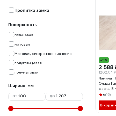
Пропитка замка
Поверхность
глянцевая
матовая
Матовая, синхронное тиснение
-5%
полуглянцевая
2 588 
полуматовая
1202.04 ₽
Ламинат I
Олива Гал
Ширина, мм
фаска, 8 
00-000
5
(16)
от
до
В корзи