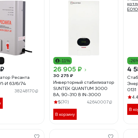
2%
-11%
-26
 ₽
26 905 ₽
4 5
30 275 ₽
атор Ресанта
Стаб
Инверторный стабилизатор
1-И 63/6/74
Энер
SUNTEK QUANTUM 3000
0131
38248170
ВА, 90-310 В IN-3000
4.
(30)
5
42640007
у
В ко
В корзину