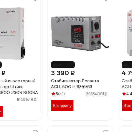
до -14%
д
 ₽
3 390 ₽
4 7
ный инверторный
Стабилизатор Ресанта
Стаб
атор Штиль
АСН-500 Н 63/6/63
АСН-
IS800 230В 800ВА
(21)
5
35184061
4.
16491418
В корзину
В ко
у