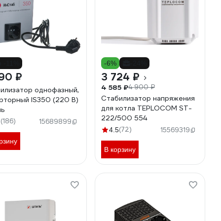
о -11%
-6%
-24%
90 ₽
3 724 ₽
4 585 ₽
4 900 ₽
илизатор однофазный,
Стабилизатор напряжения
рторный IS350 (220 В)
для котла TEPLOCOM ST-
ль
222/500 554
(186)
7
15689899
(72)
4.5
15569319
рзину
В корзину