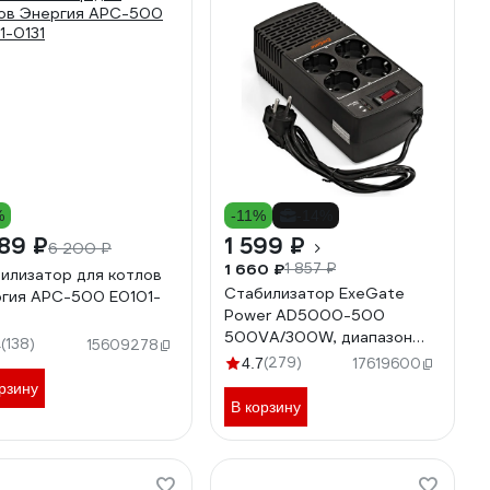
%
-11%
-14%
89 ₽
1 599 ₽
6 200 ₽
1 660 ₽
1 857 ₽
илизатор для котлов
Стабилизатор ExeGate
гия АРС-500 Е0101-
Power AD5000-500
500VA/300W, диапазон
(138)
4
15609278
150-280В, 4 евророзетки
(279)
4.7
17619600
285941
рзину
В корзину