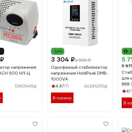
6%
-34%
-
 ₽
3 304 ₽
5 7
4 990 ₽
5 97
атор напряжения
Однофазный стабилизатор
Стаб
АСН 500 Н/1-Ц
напряжения HoldPeak DMB-
для 
1000VA
888 
(57)
13909419
4.4
40284335
(
4
у
В корзину
В ко