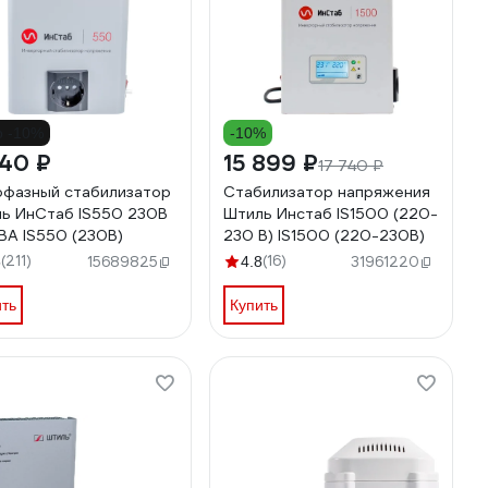
о -10%
-10%
640 ₽
15 899 ₽
17 740 ₽
фазный cтабилизатор
Стабилизатор напряжения
ь ИнСтаб IS550 230В
Штиль Инстаб IS1500 (220-
ВА IS550 (230В)
230 В) IS1500 (220-230В)
(211)
(16)
5
15689825
4.8
31961220
ить
Купить