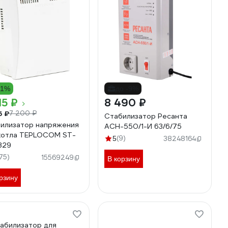
21%
до -9%
15 ₽
8 490 ₽
5 ₽
7 200 ₽
Стабилизатор Ресанта
илизатор напряжения
АСН-550/1-И 63/6/75
котла TEPLOCOM ST-
(9)
5
38248164
329
175)
15569249
В корзину
рзину