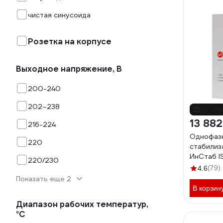
чистая синусоида
Розетка на корпусе
Выходное напряжение, В
200-240
202–238
до -7%
13 882
216-224
Однофаз
220
стабилиз
ИнСтаб 
220/230
(79)
4.6
Показать еще 2
В корзин
Диапазон рабочих температур,
°С