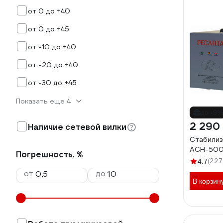
от 0 до +40
от 0 до +45
от -10 до +40
от -20 до +40
от -30 до +45
Показать еще 4
до -9%
2 290
Наличие сетевой вилки
Стабилиз
АСН-500Д
Погрешность, %
(227
4.7
от
до
В корзин