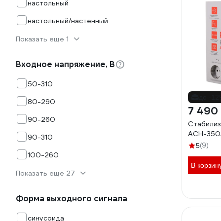
настольный
настольный/настенный
Показать еще 1
Входное напряжение, В
50-310
до -1
80-290
7 490
90-260
Стабилиз
АСН-350/
90-310
(9)
5
100-260
В корзин
Показать еще 27
Форма выходного сигнала
синусоида