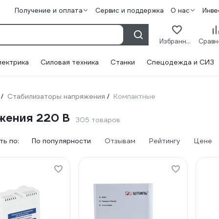
Получение и оплата
Сервис и поддержка
О нас
Инве
Избранное
лектрика
Силовая техника
Станки
Спецодежда и СИЗ
Стабилизаторы напряжения
Компактные
/
/
жения 220 В
305 товаров
ь по:
По популярности
Отзывам
Рейтингу
Цене