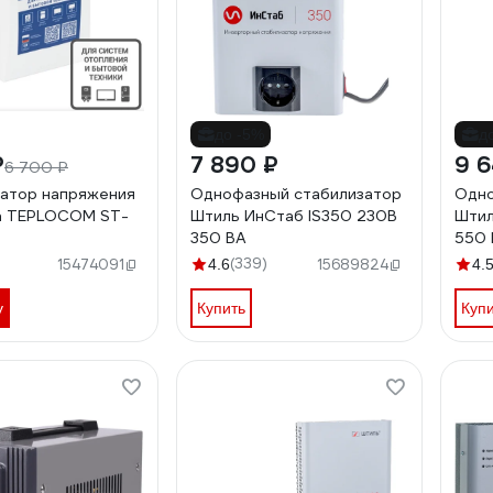
до -5%
д
₽
7 890 ₽
9 
6 700 ₽
атор напряжения
Однофазный стабилизатор
Одно
а TEPLOCOM ST-
Штиль ИнСтаб IS350 230В
Штил
350 ВА
550 
(339)
15474091
4.6
15689824
4.
у
Купить
Куп