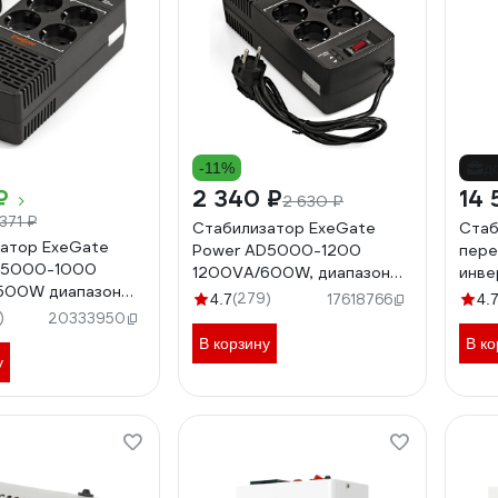
-11%
д
₽
2 340 ₽
14 
2 630 ₽
371 ₽
Стабилизатор ExeGate
Стаб
атор ExeGate
Power AD5000-1200
пере
D5000-1000
1200VA/600W, диапазон
инве
500W диапазон
150-280В, 4 евророзетки
ИнСт
(279)
4.7
17618766
4.
 4 евророзетки
285940
)
20333950
В корзину
В ко
у