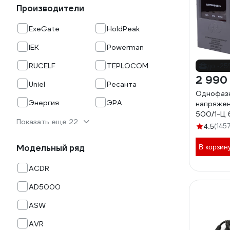
Производители
ExeGate
HoldPeak
IEK
Powerman
RUCELF
TEPLOCOM
до -2
2 990
Uniel
Ресанта
Однофазн
Энергия
ЭРА
напряжен
500/1-Ц 6
Показать еще 22
(145
4.5
Модельный ряд
В корзин
ACDR
AD5000
ASW
AVR