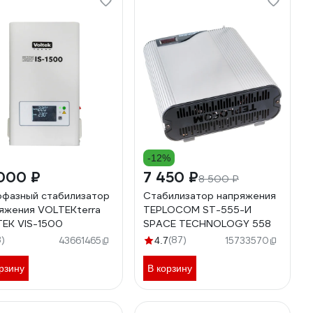
-12%
000 ₽
7 450 ₽
8 500 ₽
фазный стабилизатор
Стабилизатор напряжения
яжения VOLTEKterra
TEPLOCOM ST-555-И
EK VIS-1500
SPACE TECHNOLOGY 558
8)
(87)
43661465
4.7
15733570
рзину
В корзину