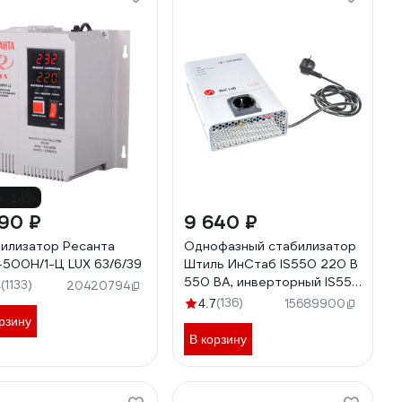
о -14%
90 ₽
9 640 ₽
илизатор Ресанта
Однофазный стабилизатор
500Н/1-Ц LUX 63/6/39
Штиль ИнСтаб IS550 220 В
550 ВА, инверторный IS550
(1133)
4
20420794
(220 В)
(136)
4.7
15689900
рзину
В корзину