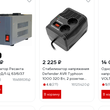
 ₽
2 225 ₽
14 
атор Ресанта
Стабилизатор напряжения
Одно
/1-Ц 63/6/37
Defender AVR Typhoon
напр
1000 320 Вт, 2 розетки
VOLT
)
16468636
99033
(211)
(
4.6
16125420
5
у
В корзину
В ко