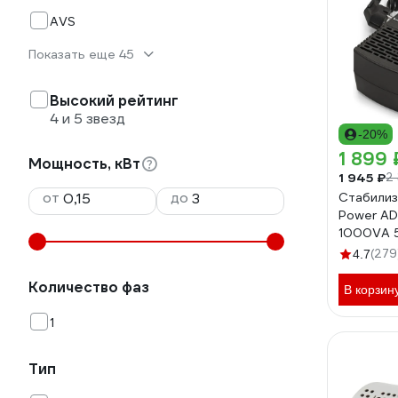
AVS
Показать еще 45
Высокий рейтинг
4 и 5 звезд
-20%
1 899 
Мощность, кВт
1 945 ₽
2 
от
до
Стабилиз
Power A
1000VA 
150-280В
(279
4.7
285939
Количество фаз
В корзин
1
Тип