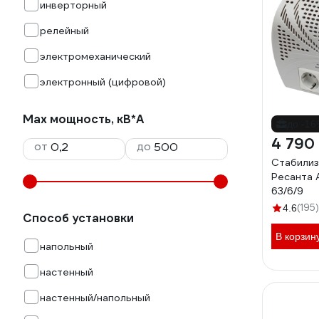
инверторный
релейный
электромеханический
электронный (цифровой)
Max мощность, кВ*А
до -1
4 790
от
до
Стабилиз
Ресанта 
63/6/9
(195)
4.6
Способ установки
В корзин
напольный
настенный
настенный/напольный