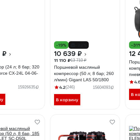
-19%
-22%
-31
 ₽
10 639 ₽
12 
11 110 ₽
13 710 ₽
Порш
р (24 л; 8 бар; 320
Поршневой масляный
комп
force CX-24L 04-06-
компрессор (50 л; 8 бар; 260
пнев
л/мин) Gigant LAS 50/1800
50/1
4.
4.2
15926635
(246)
15604093
В к
ну
В корзину