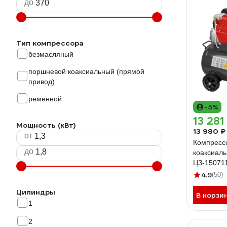
до
Тип компрессора
безмасляный
поршневой коаксиальный (прямой
привод)
ременной
-5%
13 281
Мощность (кВт)
13 980 ₽
от
Компресс
до
коаксиал
ЦЗ-15071
4.9
(50)
Цилиндры
В корзи
1
2