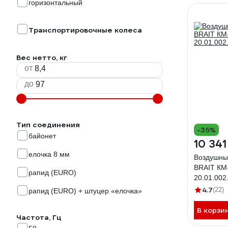
горизонтальный
Транспортировочные колеса
Вес нетто, кг
от
до
Тип соединения
-35%
байонет
10 341
елочка 8 мм
Воздушны
BRAIT КМ
рапид (EURO)
20.01.002
4.7
(22)
рапид (EURO) + штуцер «елочка»
В корзи
Частота, Гц