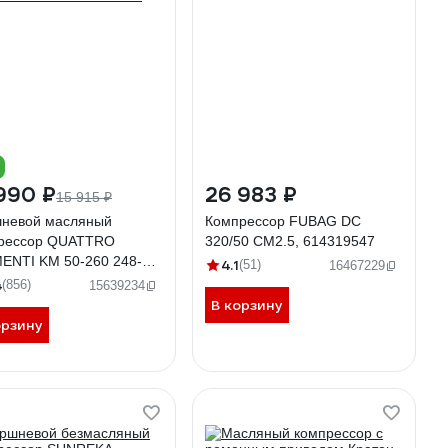
990 ₽
26 983 ₽
15 915 ₽
невой масляный
Компрессор FUBAG DC
рессор QUATTRO
320/50 CM2.5, 614319547
ENTI KM 50-260 248-
4.1
(51)
16467229
4
(856)
15639234
В корзину
орзину