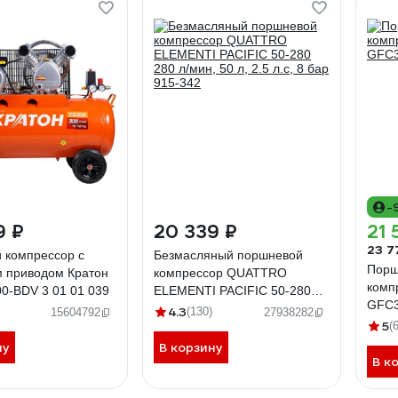
-
9 ₽
20 339 ₽
21 
23 7
 компрессор с
Безмасляный поршневой
Порш
 приводом Кратон
компрессор QUATTRO
комп
0-BDV 3 01 01 039
ELEMENTI PACIFIC 50-280
GFC3
280 л/мин, 50 л, 2.5 л.с, 8 бар
4.3
(130)
15604792
27938282
5
915-342
(
ну
В корзину
В к