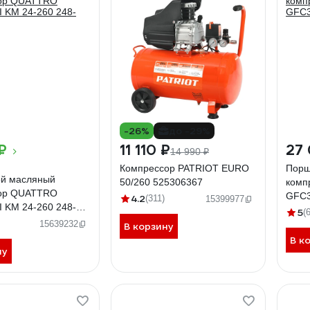
-26%
до -29%
 ₽
11 110 ₽
27 
14 990 ₽
Компрессор PATRIOT EURO
Порш
й масляный
50/260 525306367
комп
ор QUATTRO
GFC3
4.2
(311)
15399977
 KM 24-260 248-
5
(
15639232
В корзину
В к
ну