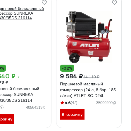
9%
-32%
540 ₽
9 584 ₽
14 110 ₽
73 ₽
Поршневой масляный
невой безмасляный
компрессор (24 л, 8 бар, 185
рессор SUNREKA
л/мин) ATLET SC-D24L
30/35DS 216114
4.6
(47)
35099209
69)
40564319
В корзину
орзину