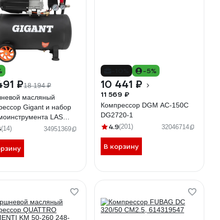
%
-10%
-5%
491 ₽
10 441 ₽
18 194 ₽
11 569 ₽
невой масляный
Компрессор DGM AC-150C
рессор Gigant и набор
DG2720-1
моинструмента LAS
4.9
800K
(201)
32046714
6
(14)
34951369
В корзину
орзину