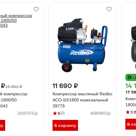
-
 ₽
11 690 ₽
14 
15 862 ₽
17 5
й компрессор
Компрессор масляный Redbo
Комп
-1800/50
ACO-50/1800 коаксиальный
1800
.043
39779
3.
5
(8)
20047876
40909803
В к
ну
В корзину