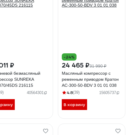
-24%
011 ₽
24 465 ₽
31 990 ₽
невой безмасляный
Масляный компрессор с
рессор SUNREKA
ременным приводом Кратон
70/45DS 216115
AC-300-50-BDV 3 01 01 038
4.8
69)
(39)
40564301
15605737
орзину
В корзину