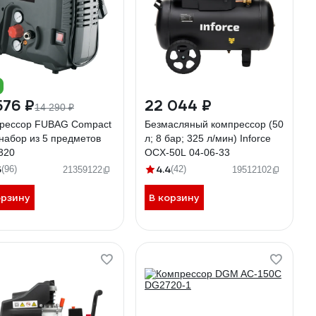
576 ₽
22 044 ₽
14 290 ₽
рессор FUBAG Compact
Безмасляный компрессор (50
 набор из 5 предметов
л; 8 бар; 325 л/мин) Inforce
320
OCX-50L 04-06-33
5
4.4
(96)
(42)
21359122
19512102
орзину
В корзину