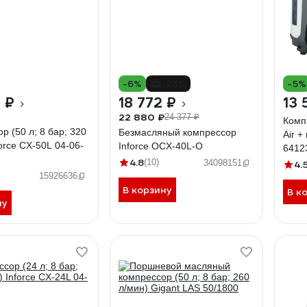
-6%
-23%
-5%
 ₽
18 772 ₽
13 
22 880 ₽
24 377 ₽
Комп
р (50 л; 8 бар; 320
Безмасляный компрессор
Air +
force CX-50L 04-06-
Inforce OCX-40L-O
6412
4.8
(10)
34098151
4.
15926636
В корзину
В к
ну