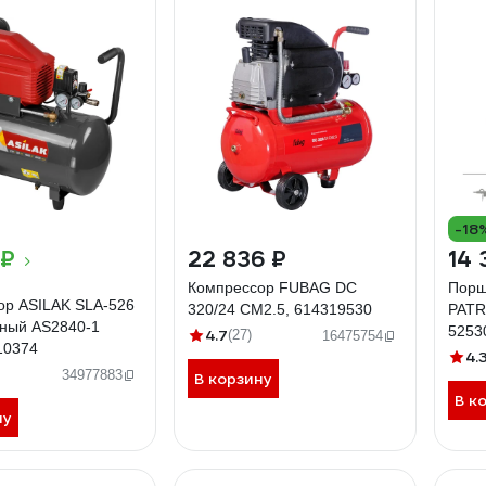
-18
 ₽
22 836 ₽
14 
Компрессор FUBAG DC
Порш
ор ASILAK SLA-526
320/24 CM2.5, 614319530
PATR
ьный AS2840-1
5253
4.7
(27)
16475754
10374
4.
34977883
В корзину
В к
ну