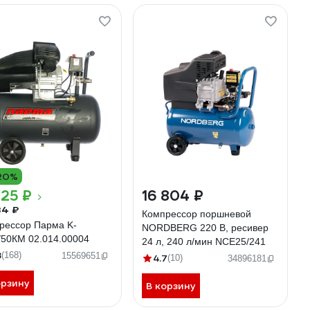
20%
125 ₽
16 804 ₽
84 ₽
Компрессор поршневой
рессор Парма K-
NORDBERG 220 В, ресивер
/50КМ 02.014.00004
24 л, 240 л/мин NCE25/241
8
(168)
15569651
4.7
(10)
34896181
орзину
В корзину