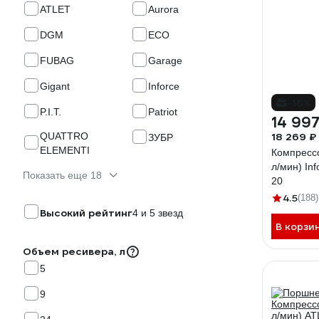
ATLET
Aurora
DGM
ECO
FUBAG
Garage
Gigant
Inforce
-18%
P.I.T.
Patriot
14 997
QUATTRO
18 269 ₽
ЗУБР
ELEMENTI
Компрессо
л/мин) In
Показать еще 18
20
4.5
(188)
Высокий рейтинг
4 и 5 звезд
В корзи
Объем ресивера, л
5
9