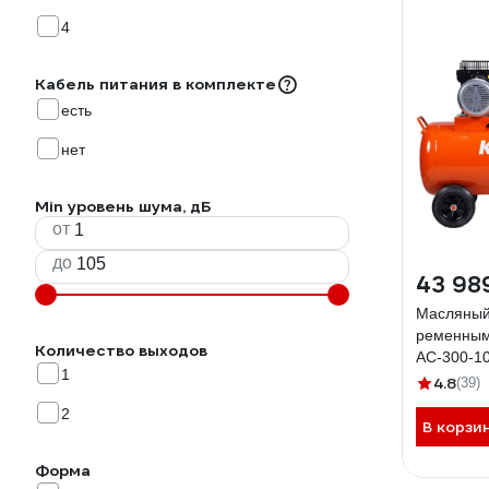
4
Кабель питания в комплекте
есть
нет
Min уровень шума, дБ
от
до
43 98
Масляный
ременным
Количество выходов
AC-300-10
1
4.8
(39)
2
В корзи
Форма