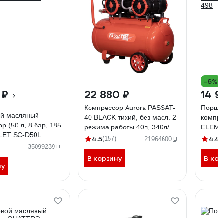
-6%
 ₽
22 880 ₽
14 
Компрессор Aurora PASSAT-
Порш
й масляный
40 BLACK тихий, без масл. 2
комп
р (50 л, 8 бар, 185
режима работы 40л, 340л/
ELEM
TLET SC-D50L
мин, 1.8кВт 31400
498
4.5
4.
(157)
21964600
35099239
В корзину
В к
ну