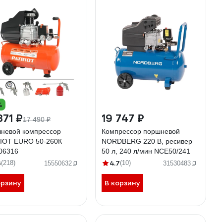
%
371 ₽
19 747 ₽
17 490 ₽
невой компрессор
Компрессор поршневой
IOT EURO 50-260К
NORDBERG 220 В, ресивер
06316
50 л, 240 л/мин NCE50/241
3
4.7
(218)
(10)
15550632
31530483
орзину
В корзину