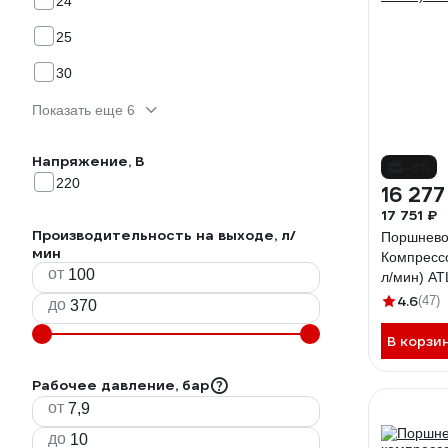
24
25
30
Показать еще 6
Напряжение, В
-8%
220
16 277
17 751 ₽
Производительность на выходе, л/
Поршнево
мин
Компрессо
от
л/мин) A
4.6
(47)
до
В корзи
Рабочее давление, бар
от
до