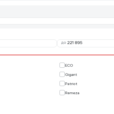
до
ECO
Gigant
Patriot
Remeza