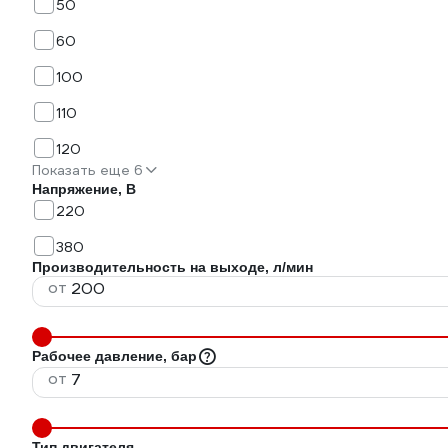
50
60
100
110
120
Показать еще 6
Напряжение, В
220
380
Производительность на выходе, л/мин
от
Рабочее давление, бар
от
Тип двигателя