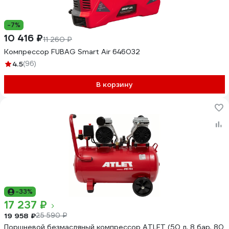
-7%
10 416 ₽
11 260 ₽
Компрессор FUBAG Smart Air 646032
4.5
(96)
В корзину
-33%
17 237 ₽
19 958 ₽
25 590 ₽
Поршневой безмасляный компрессор ATLET (50 л, 8 бар, 80