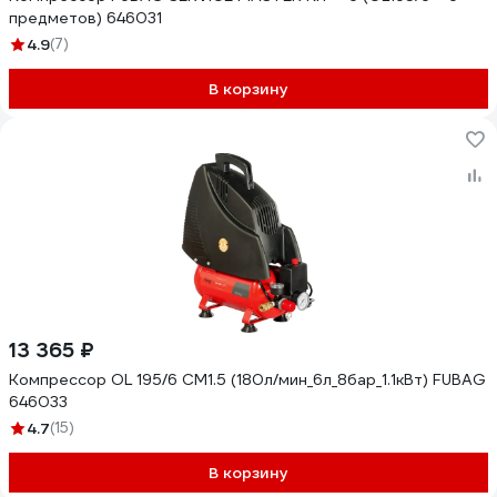
предметов) 646031
4.9
(7)
В корзину
13 365 ₽
Компрессор OL 195/6 CM1.5 (180л/мин_6л_8бар_1.1кВт) FUBAG
646033
4.7
(15)
В корзину