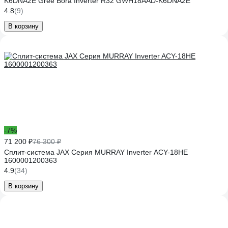
K6DNA2E Gree Bora Inverter R32 GWH18AAD-K6DNA2E
4.8
(9)
В корзину
-7%
71 200 ₽
76 300 ₽
Сплит-система JAX Серия MURRAY Inverter ACY-18HE
1600001200363
4.9
(34)
В корзину