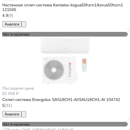
Настенная сплит-система Kentatsu ksgua50hzrn1/ksrua50hzrn1
121045
4.9
(9)
Аналоги
Нет в наличии
Последняя цена
82 668 ₽
Сплит-система Energolux SAS18CH1-AI/SAU18CH1-AI 104742
5
(31)
Аналоги
Нет в наличии