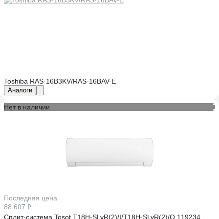
Toshiba RAS-16B3KV/RAS-16BAV-E
Аналоги
Нет в наличии
Последняя цена
88 607 ₽
Сплит-система Tosot T18H-SLyR(2)/I/T18H-SLyR(2)/O 119234