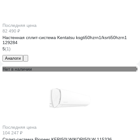
Последняя цена
82 490 ₽
Настенная сплит-система Kentatsu ksgti50hzrn1/ksrti50hzrn1
129284
5
(1)
Аналоги
Нет в наличии
Последняя цена
104 247 ₽
Сплит-система Pioneer KFRI50LW/KORI50LW 115336