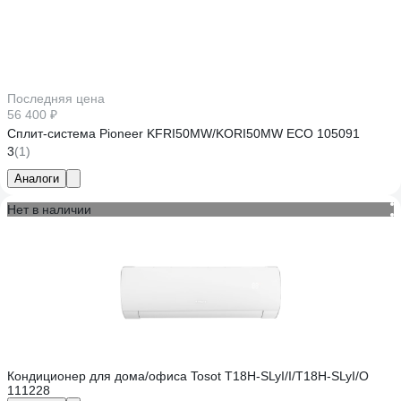
Последняя цена
56 400 ₽
Сплит-система Pioneer KFRI50MW/KORI50MW ECO 105091
3
(1)
Аналоги
Нет в наличии
Кондиционер для дома/офиса Tosot T18H-SLyI/I/T18H-SLyI/O
111228