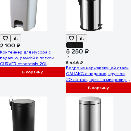
2 100 ₽
-4%
5 250 ₽
Контейнер для мусора с
педалью, рамкой и лотком
5 446 ₽
CURVER essentials 20l,
Ведро из нержавеющей стали
антрацит/серый 00759-686-
В корзину
САНАКС с педалью, круглое,
00
20 литров, крышка микролифт,
хром 1120
В корзину