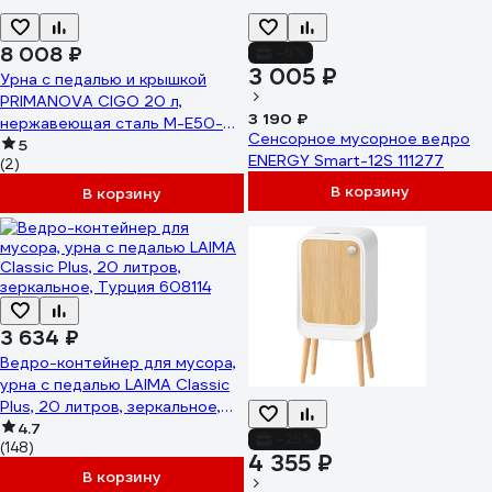
8 008 ₽
-6%
3 005 ₽
Урна с педалью и крышкой
PRIMANOVA CIGO 20 л,
3 190 ₽
нержавеющая сталь M-E50-
Сенсорное мусорное ведро
30-06
5
ENERGY Smart-12S 111277
(2)
В корзину
В корзину
3 634 ₽
Ведро-контейнер для мусора,
урна с педалью LAIMA Classic
Plus, 20 литров, зеркальное,
Турция 608114
4.7
-25%
(148)
4 355 ₽
В корзину