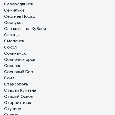
Северодвинск
Семилуки
Сергиев Посад
Серпухов
Славянск-на-Кубани
Сланцы
Смоленск
Сокол
Соликамск
Солнечногорск
Сосново
Сосновый Бор
Сочи
Ставрополь
Старая Купавна
Старый Оскол
Стерлитамак
Ступино
Сургут