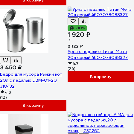
В корзину
-10%
1 920 ₽
2 122 ₽
Урна с педалью Титан Мета
20л серый 4607078088327
4.7
3 450 ₽
(24)
Ведро для мусора Рыжий кот
В корзину
20л с педалью DBM-01-20
310432
4.6
(12)
В корзину