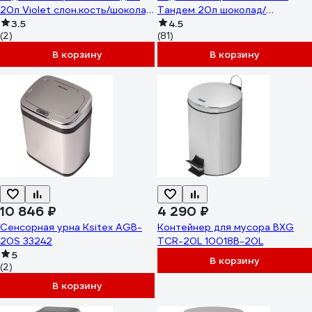
20л Violet слон.кость/шоколад
Тандем 20л шоколад/
842026
3.5
слон.кость 842022
4.5
(2)
(81)
В корзину
В корзину
10 846 ₽
4 290 ₽
Сенсорная урна Ksitex AGB-
Контейнер для мусора BXG
20S 33242
TCR-20L 10018B-20L
5
В корзину
(2)
В корзину