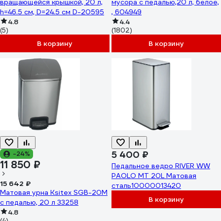
вращающейся крышкой, 20 л,
мусора с педалью,20 л, белое,
h=46.5 см, D=24.5 см D-20595
, 604949
4.8
4.4
(5)
(1802)
В корзину
В корзину
5 400 ₽
-24%
11 850 ₽
Педальное ведро RIVER WW
PAOLO MT 20L Матовая
15 642 ₽
сталь10000013420
Матовая урна Ksitex SGB-20M
В корзину
с педалью, 20 л 33258
4.8
(4)