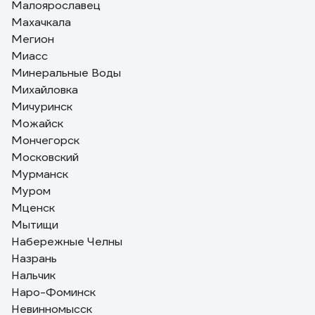
Малоярославец
Махачкала
Мегион
Миасс
Минеральные Воды
Михайловка
Мичуринск
Можайск
Мончегорск
Московский
Мурманск
Муром
Мценск
Мытищи
Набережные Челны
Назрань
Нальчик
Наро-Фоминск
Невинномысск