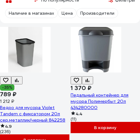
По популярности
Фильтры
Наличие в магазинах
Цена
Производители
1 370 ₽
-35%
789 ₽
Педальный контейнер для
1 212 ₽
мусора Полимербыт 20л
Ведро для мусора Violet
434280000
Tandem с фиксатором 20л
4.4
(11)
сер.металлик/черный 842258
4.9
В корзину
(236)