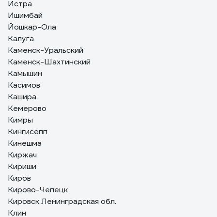
Истра
Ишимбай
Йошкар-Ола
Калуга
Каменск-Уральский
Каменск-Шахтинский
Камышин
Касимов
Кашира
Кемерово
Кимры
Кингисепп
Кинешма
Киржач
Кириши
Киров
Кирово-Чепецк
Кировск Ленинградская обл.
Клин