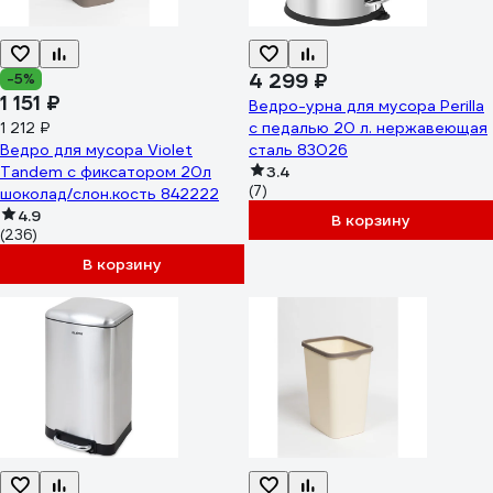
4 299 ₽
-5%
1 151 ₽
Ведро-урна для мусора Perilla
1 212 ₽
с педалью 20 л. нержавеющая
Ведро для мусора Violet
сталь 83026
Tandem с фиксатором 20л
3.4
(7)
шоколад/слон.кость 842222
4.9
В корзину
(236)
В корзину