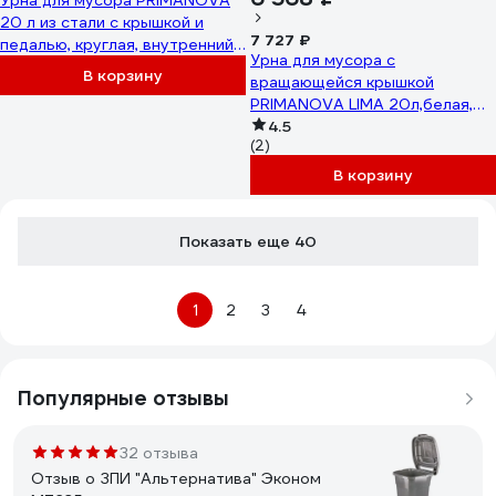
Урна для мусора PRIMANOVA
20 л из стали с крышкой и
7 727 ₽
педалью, круглая, внутренний
Урна для мусора с
пластиковый контейнер,
В корзину
вращающейся крышкой
размер 29x29x62 см D-414400
PRIMANOVA LIMA 20л,белая,
d=28,5, h=50,5 см, металл/
4.5
(2)
пластик M-E12-01
В корзину
Показать еще 40
1
2
3
4
Популярные отзывы
32 отзыва
Отзыв о ЗПИ "Альтернатива" Эконом