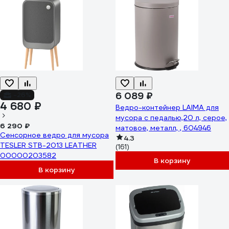
6 089 ₽
-26%
4 680 ₽
Ведро-контейнер LAIMA для
мусора с педалью,20 л, серое,
6 290 ₽
матовое, металл, , 604946
Сенсорное ведро для мусора
4.3
TESLER STB-2013 LEATHER
(161)
00000203582
В корзину
В корзину