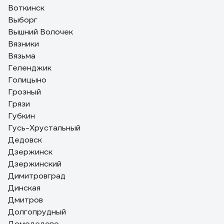
Воткинск
Выборг
Вышний Волочек
Вязники
Вязьма
Геленджик
Голицыно
Грозный
Грязи
Губкин
Гусь-Хрустальный
Дедовск
Дзержинск
Дзержинский
Димитровград
Динская
Дмитров
Долгопрудный
Домодедово