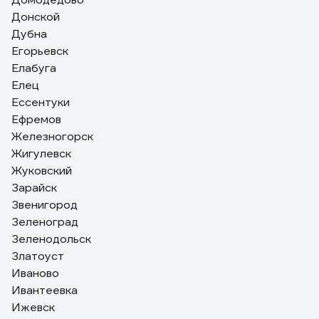
Донской
Дубна
Егорьевск
Елабуга
Елец
Ессентуки
Ефремов
Железногорск
Жигулевск
Жуковский
Зарайск
Звенигород
Зеленоград
Зеленодольск
Златоуст
Иваново
Ивантеевка
Ижевск