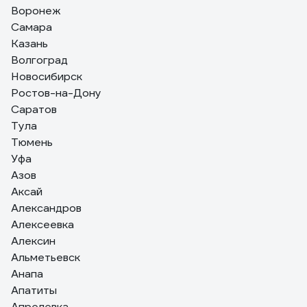
Вячеслав
23.02.2025
Воронеж
Мешки к нему подобрать - целая история. После
Самара
нескольких вариантов нормально сели только 160 л.
Казань
Заказывал здесь же: 16020440.
Волгоград
Новосибирск
Ростов-на-Дону
Саратов
Тула
Тюмень
Уфа
Азов
Аксай
Александров
Алексеевка
Алексин
Альметьевск
Анапа
Апатиты
Апрелевка