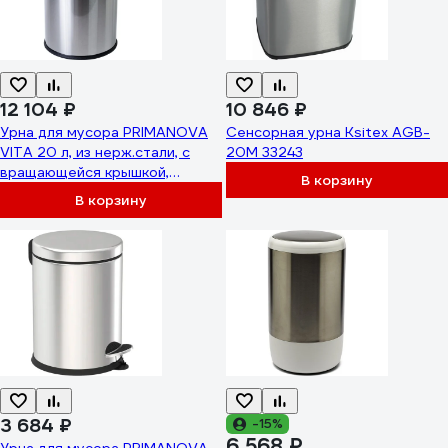
12 104 ₽
10 846 ₽
Урна для мусора PRIMANOVA
Сенсорная урна Ksitex AGB-
VITA 20 л, из нерж.стали, с
20M 33243
вращающейся крышкой,
В корзину
круглая, матовый корпус,
В корзину
чёрная вставка M-E45-30
3 684 ₽
-15%
6 568 ₽