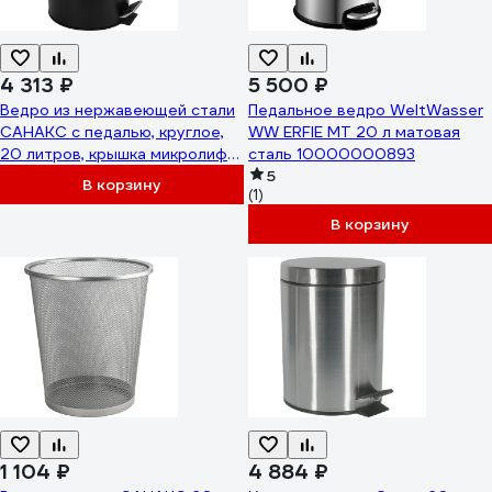
4 313 ₽
5 500 ₽
Ведро из нержавеющей стали
Педальное ведро WeltWasser
САНАКС с педалью, круглое,
WW ERFIE MT 20 л матовая
20 литров, крышка микролифт,
сталь 10000000893
черное 2420
5
В корзину
(1)
В корзину
1 104 ₽
4 884 ₽