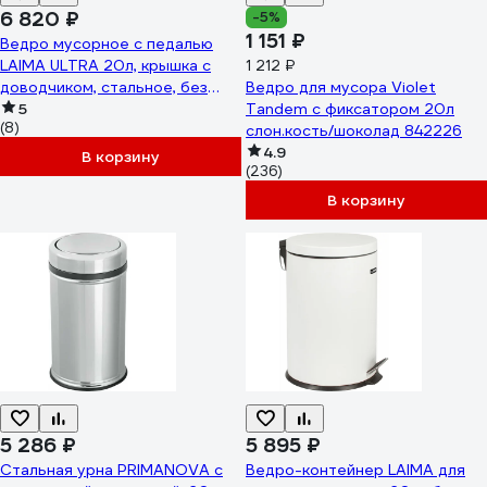
6 820 ₽
-5%
1 151 ₽
Ведро мусорное с педалью
LAIMA ULTRA 20л, крышка с
1 212 ₽
доводчиком, стальное, без
Ведро для мусора Violet
отпечатков 701570
5
Tandem с фиксатором 20л
(8)
слон.кость/шоколад 842226
4.9
В корзину
(236)
В корзину
5 286 ₽
5 895 ₽
Стальная урна PRIMANOVA с
Ведро-контейнер LAIMA для