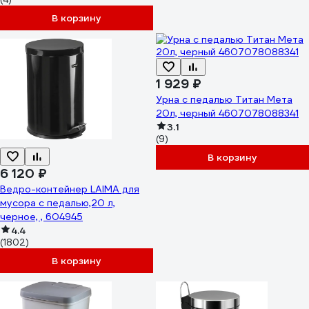
В корзину
1 929 ₽
Урна с педалью Титан Мета
20л, черный 4607078088341
3.1
(9)
В корзину
6 120 ₽
Ведро-контейнер LAIMA для
мусора с педалью,20 л,
черное, , 604945
4.4
(1802)
В корзину