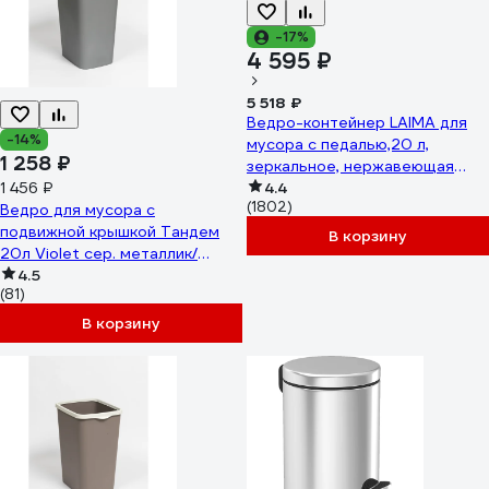
-17%
4 595 ₽
5 518 ₽
Ведро-контейнер LAIMA для
-14%
мусора с педалью,20 л,
1 258 ₽
зеркальное, нержавеющая
1 456 ₽
сталь, , 232262
4.4
(1802)
Ведро для мусора с
подвижной крышкой Тандем
В корзину
20л Violet сер. металлик/
черный 842058
4.5
(81)
В корзину