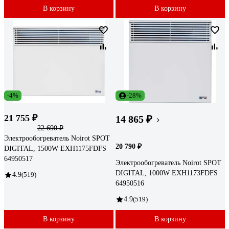
В корзину
В корзину
-4%
-28%
21 755 ₽
14 865 ₽
22 690 ₽
Электрообогреватель Noirot SPOT
20 790 ₽
DIGITAL, 1500W EXH1175FDFS
64950517
Электрообогреватель Noirot SPOT
DIGITAL, 1000W EXH1173FDFS
4.9
(519)
64950516
4.9
(519)
В корзину
В корзину