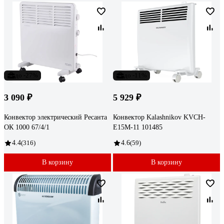
до -27%
до -11%
3 090 ₽
5 929 ₽
Конвектор электрический Ресанта
Конвектор Kalashnikov KVCH-
ОК 1000 67/4/1
E15M-11 101485
4.4
(316)
4.6
(59)
В корзину
В корзину