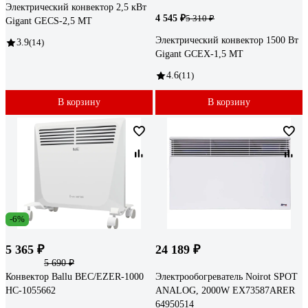
Электрический конвектор 2,5 кВт
4 545 ₽
5 310 ₽
Gigant GECS-2,5 MT
Электрический конвектор 1500 Вт
3.9
(14)
Gigant GCEX-1,5 MT
4.6
(11)
В корзину
В корзину
-6%
5 365 ₽
24 189 ₽
5 690 ₽
Конвектор Ballu BEC/EZER-1000
Электрообогреватель Noirot SPOT
НС-1055662
ANALOG, 2000W EX73587ARER
64950514