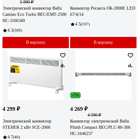
5 990 ₽
Электрический конвектор Ballu
Конвектор Ресанта ОК-2000Е LED
Camino Eco Turbo BEC/EMT-2500
67/4/14
НС-1166349
4.5
(197)
4.3
(369)
В корзину
В корзину
-7%
4 299 ₽
4 269 ₽
4 590 ₽
Электрический конвектор
Конвектор электрический Ballu
STEHER 2 кВт SCE-2000
Plinth Compact BEC/PLC-80-300
НС-1646237
4.7
(40)