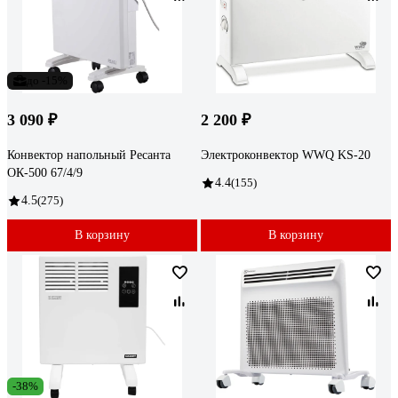
до -15%
3 090 ₽
2 200 ₽
Конвектор напольный Ресанта
Электроконвектор WWQ KS-20
ОК-500 67/4/9
4.4
(155)
4.5
(275)
В корзину
В корзину
-38%