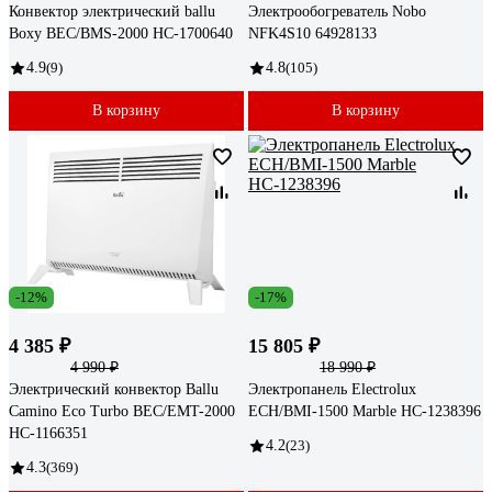
Конвектор электрический ballu
Электрообогреватель Nobo
Boxy BEC/BMS-2000 НС-1700640
NFK4S10 64928133
4.9
(9)
4.8
(105)
В корзину
В корзину
-12%
-17%
4 385 ₽
15 805 ₽
4 990 ₽
18 990 ₽
Электрический конвектор Ballu
Электропанель Electrolux
Camino Eco Turbo BEC/EMT-2000
ECH/BMI-1500 Marble НС-1238396
НС-1166351
4.2
(23)
4.3
(369)