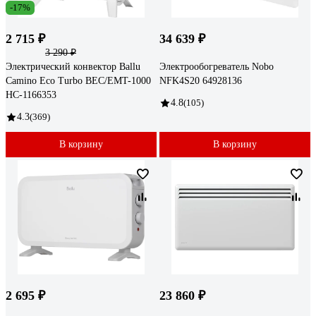
-17%
2 715 ₽
34 639 ₽
3 290 ₽
Электрический конвектор Ballu
Электрообогреватель Nobo
Camino Eco Turbo BEC/EMT-1000
NFK4S20 64928136
НС-1166353
4.8
(105)
4.3
(369)
В корзину
В корзину
2 695 ₽
23 860 ₽