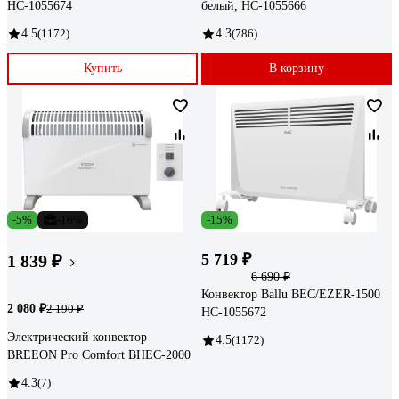
НС-1055674
белый, НС-1055666
4.5
(1172)
4.3
(786)
Купить
В корзину
-5%
-16%
-15%
5 719 ₽
1 839 ₽
6 690 ₽
Конвектор Ballu BEC/EZER-1500
2 080 ₽
2 190 ₽
НС-1055672
Электрический конвектор
4.5
(1172)
BREEON Pro Comfort BHEC-2000
4.3
(7)