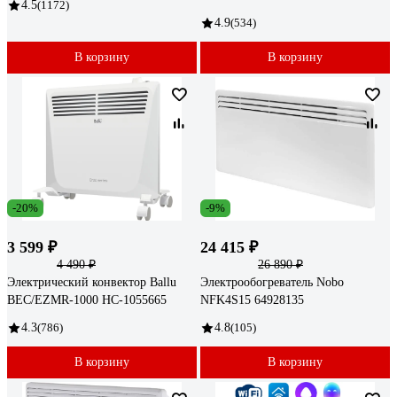
4.5
(1172)
4.9
(534)
В корзину
В корзину
-20%
-9%
3 599 ₽
24 415 ₽
4 490 ₽
26 890 ₽
Электрический конвектор Ballu
Электрообогреватель Nobo
BEC/EZMR-1000 НС-1055665
NFK4S15 64928135
4.3
(786)
4.8
(105)
В корзину
В корзину