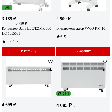
-16%
3 185 ₽
2 500 ₽
3 790 ₽
Конвектор Ballu BEC/EZMR-500
Электроконвектор WWQ KM-10
НС-1055661
4.3
(30)
4.5
(1172)
В корзину
В корзину
-23%
4 699 ₽
4 085 ₽