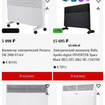
до -16%
-17%
5 090 ₽
15 695 ₽
18 990 ₽
Конвектор электрический Ресанта
Электрический конвектор Ballu
ОК 2000 67/4/4
Apollo digital INVERTER Space
Black BEC/ATI-2002 НС-1343709
4.4
(316)
4.7
(91)
В корзину
В корзину