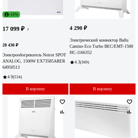
-16%
4 290 ₽
17 099 ₽
Электрический конвектор Ballu
20 430 ₽
Camino Eco Turbo BEC/EMT-1500
НС-1166352
Электрообогреватель Noirot SPOT
ANALOG, 1500W EX73585ARER
4.3
(369)
64950513
4.9
(534)
В корзину
В корзину