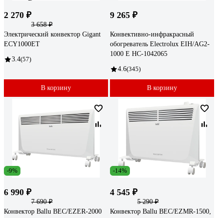
2 270 ₽
9 265 ₽
3 658 ₽
Электрический конвектор Gigant
Конвективно-инфракрасный
ECY1000ET
обогреватель Electrolux EIH/AG2-
1000 E НС-1042065
3.4
(57)
4.6
(345)
В корзину
В корзину
-9%
-14%
6 990 ₽
4 545 ₽
7 690 ₽
5 290 ₽
Конвектор Ballu BEC/EZER-2000
Конвектор Ballu BEC/EZMR-1500,