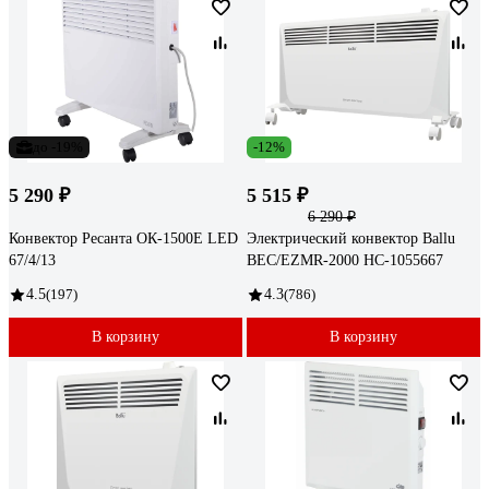
до -19%
-12%
5 290 ₽
5 515 ₽
6 290 ₽
Конвектор Ресанта ОК-1500Е LED
Электрический конвектор Ballu
67/4/13
BEC/EZMR-2000 НС-1055667
4.5
(197)
4.3
(786)
В корзину
В корзину