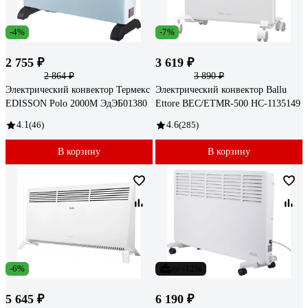
-4%
-7%
2 755 ₽
3 619 ₽
2 864 ₽
3 890 ₽
Электрический конвектор Термекс
Электрический конвектор Ballu
EDISSON Polo 2000M ЭдЭБ01380
Ettore BEC/ETMR-500 НС-1135149
4.1
(46)
4.6
(285)
В корзину
В корзину
-6%
до -12%
5 645 ₽
6 190 ₽