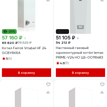
-25%
-6%
57 160 ₽
51 105 ₽
54 212 ₽
65 820 ₽
76 525 ₽
Настенный газовый
Котел Ferroli Vitabel HF 24
одноконтурный котёл lemax
GCBY6K6A
PRIME-V24 НО ЦБ-00116483
5
(4)
4.8
(9)
В корзину
В корзину