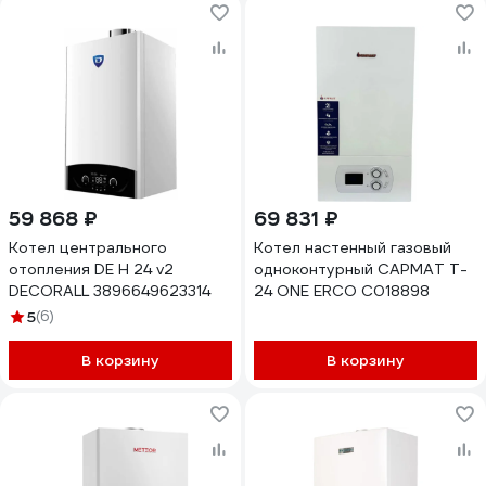
59 868 ₽
69 831 ₽
Котел центрального
Котел настенный газовый
отопления DE Н 24 v2
одноконтурный САРМАТ T-
DECORALL 3896649623314
24 ONE ERCO С018898
5
(6)
В корзину
В корзину