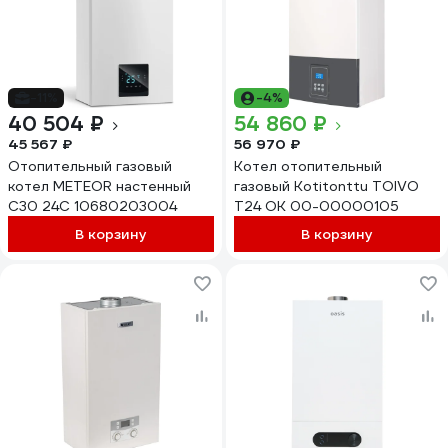
-11%
-4%
40 504 ₽
54 860 ₽
45 567 ₽
56 970 ₽
Отопительный газовый
Котел отопительный
котел METEOR настенный
газовый Kotitonttu TOIVO
C30 24C 10680203004
T24 OK 00-00000105
В корзину
В корзину