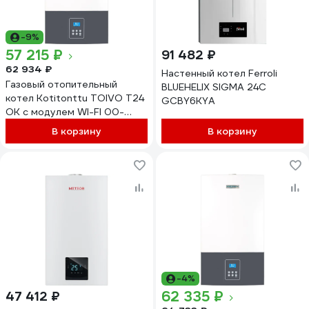
-9%
57 215 ₽
91 482 ₽
62 934 ₽
Настенный котел Ferroli
Газовый отопительный
BLUEHELIX SIGMA 24C
котел Kotitonttu TOIVO T24
GCBY6KYA
OK с модулем WI-FI 00-
00000678
В корзину
В корзину
-4%
62 335 ₽
47 412 ₽