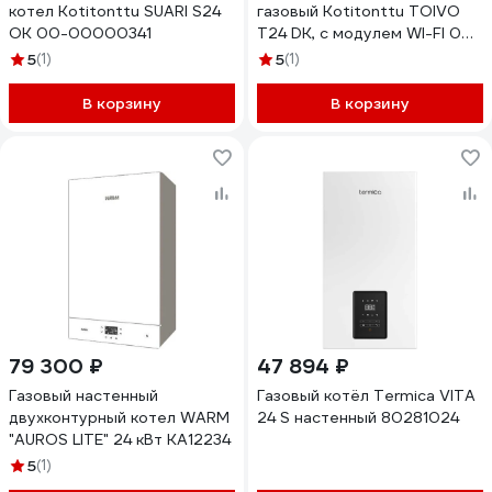
котел Kotitonttu SUARI S24
газовый Kotitonttu TOIVO
OK 00-00000341
T24 DK, с модулем WI-FI 00-
00000663
5
(1)
5
(1)
В корзину
В корзину
79 300 ₽
47 894 ₽
Газовый настенный
Газовый котёл Termica VITA
двухконтурный котел WARM
24 S настенный 80281024
"AUROS LITE" 24 кВт KA12234
5
(1)