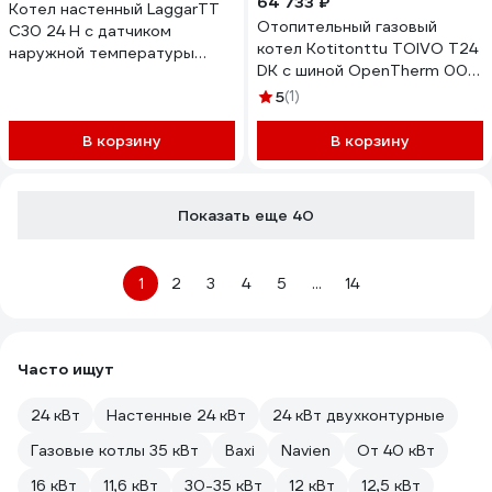
64 733 ₽
Котел настенный LaggarTT
Отопительный газовый
C30 24 H с датчиком
котел Kotitonttu TOIVO T24
наружной температуры
DK с шиной OpenTherm 00-
10680503012
00000616
5
(1)
В корзину
В корзину
Показать еще 40
1
2
3
4
5
...
14
Часто ищут
24 кВт
Настенные 24 кВт
24 кВт двухконтурные
Газовые котлы 35 кВт
Baxi
Navien
От 40 кВт
16 кВт
11,6 кВт
30-35 кВт
12 кВт
12,5 кВт