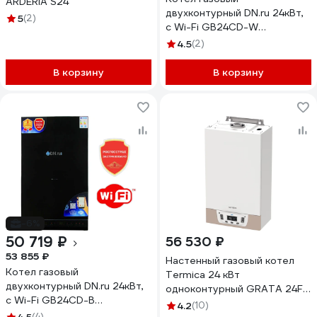
ARDERIA S24
двухконтурный DN.ru 24кВт,
5
(2)
с Wi-Fi GB24CD-W
настенный, белый D380-
4.5
(2)
00003
В корзину
В корзину
-6%
50 719 ₽
56 530 ₽
53 855 ₽
Настенный газовый котел
Котел газовый
Termica 24 кВт
двухконтурный DN.ru 24кВт,
одноконтурный GRATA 24F-1
с Wi-Fi GB24CD-B
80351024
4.2
(10)
настенный, черный D380-
(4)