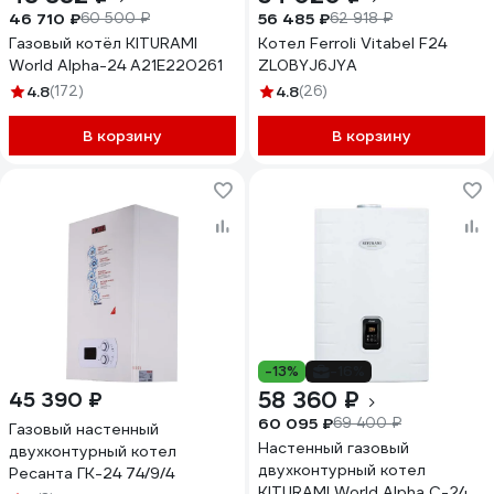
46 710 ₽
56 485 ₽
60 500 ₽
62 918 ₽
Газовый котёл KITURAMI
Котел Ferroli Vitabel F24
World Alpha-24 A21E220261
ZL0BYJ6JYA
4.8
(172)
4.8
(26)
В корзину
В корзину
-13%
-16%
58 360 ₽
45 390 ₽
60 095 ₽
69 400 ₽
Газовый настенный
Настенный газовый
двухконтурный котел
двухконтурный котел
Ресанта ГК-24 74/9/4
KITURAMI World Alpha C-24