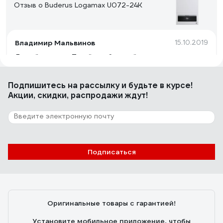
Отзыв о Buderus Logamax U072-24K
Владимир Мальвинов
15.10.2019
Да всё хорошо. Тихий, стабильный, я про него уже и
забыл почти, что он есть.
Подпишитесь
на рассылку
и будьте в курсе!
Акции, скидки, распродажи ждут!
1 отзыв
Отзыв о Protherm Медведь 20 KLOM
Пестерев Алексей
15.02.2016
Подписаться
Компактный, надежный, долговечный, наличие
модуляции, наличие сервиса в городе.
Оригинальные товары с гарантией!
Установите мобильное приложение, чтобы