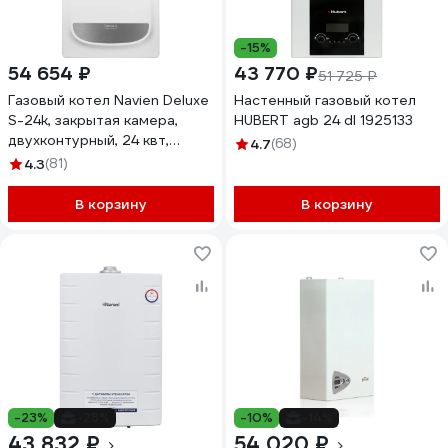
-15%
54 654 ₽
43 770 ₽
51 725 ₽
Газовый котел Navien Deluxe
Настенный газовый котел
S-24k, закрытая камера,
HUBERT agb 24 dl 1925133
двухконтурный, 24 квт,
4.7
(68)
коаксиальный НС-1205510
4.3
(81)
В корзину
В корзину
-23%
-28%
-10%
-14%
43 832 ₽
54 020 ₽