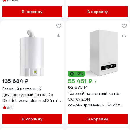
4.5
00004
В корзину
В корзину
-12%
55 451 ₽
135 684 ₽
62 873 ₽
Газовый настенный
Газовый настенный котёл
двухконтурный котел De
COPA EON
Dietrich zena plus msl 24 mi
комбинированный, 24 кВт
ff 24 квт, с закрытой
5
(1)
8010031
камерой сгорания 7116249
В корзину
В корзину