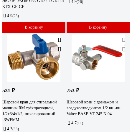
ЭКО-М ЭКОМЕРА G1/2вн-G1/2вн
4.9
(26)
КТХ-GF-GF
4.9
(23)
В корзину
В корзину
531 ₽
753 ₽
Шаровой кран для стиральной
Шаровой кран с дренажом и
машины RM трёхпроходной,
воздухоотводчиком 1/2 вн.-вн.
1/2х3/4х1/2, никелированный
Valtec BASE VT.245.N.04
-3WFMM
4.7
(11)
4.3
(33)