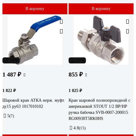
В корзину
В корзину
-18%
-17%
1 487 ₽
855 ₽
1 822 ₽
1 025 ₽
Шаровой кран АТКА нерж. муфт.
Кран шаровой полнопроходной с
ду15 ру63 1017010102
американкой STOUT 1/2 ВР/НР
ручка бабочка SVB-0007-200015
5
(7)
RG00938T5RK0HS
4.8
(15)