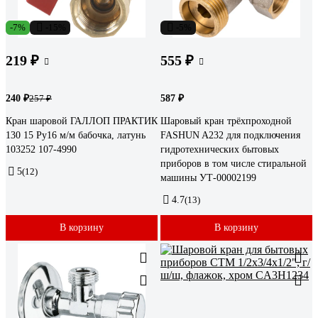
-7%
-15%
-5%
219 ₽
555 ₽
240 ₽
587 ₽
257 ₽
Кран шаровой ГАЛЛОП ПРАКТИК
Шаровый кран трёхпроходной
130 15 Ру16 м/м бабочка, латунь
FASHUN A232 для подключения
103252 107-4990
гидротехнических бытовых
приборов в том числе стиральной
5
(12)
машины УТ-00002199
4.7
(13)
В корзину
В корзину