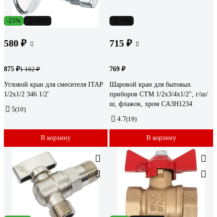
-25%
-50%
-7%
580 ₽
715 ₽
875 ₽
769 ₽
1 162 ₽
Угловой кран для смесителя ITAP
Шаровой кран для бытовых
1/2x1/2 346 1/2'
приборов СТМ 1/2х3/4х1/2", г/ш/
ш, флажок, хром CA3H1234
5
(10)
4.7
(19)
В корзину
В корзину