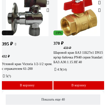
-9%
-19%
370 ₽
395 ₽
459 ₽
Шаровой кран БАЗ 11Б27п1 DN15
432 ₽
вр/вр бабочка PN40 серия Standart
БАЗ.А30.1.15.НГ.40
Угловой кран Victoria 1/2-1/2 хром.
с отражателем 61-200
4.9
(14)
5
(7)
В корзину
В корзину
Показать еще 40