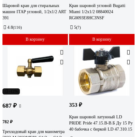
Шаровой кран для стиральных
Кран шаровой угловой Bugatti
машин ITAP угловой, 1/2x1/2 ART
Miami 1/2x1/2 08840024
391
RG0093E8HC3NSF
4.8
(116)
5
(7)
В корзину
В корзину
-12%
353 ₽
687 ₽
Кран шаровой латунный LD
782 ₽
PRIDE Pride 47.15.В-В.Б Ду 15 Ру
40 бабочка с биркой LD 47.310.15
Трехходовый кран для манометра