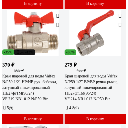
В корзину
В корзину
-35%
до -42%
-36%
370 ₽
279 ₽
565 ₽
433 ₽
Кран шаровой для воды Valfex
Кран шаровой для воды Valfex
N/P59 1/2" НР/НР руч. бабочка,
N/P59 1/2" ВР/ВР ручка-рычаг,
латунный никелированный
латунный никелированный
11Б27фт1М(96/24)
11Б27фт1М(96/24)
VF.219.NB1.012.N/P59.Bir
VF.214.NR1.012.N/P59.Bir
5
(9)
4.8
(9)
В корзину
В корзину