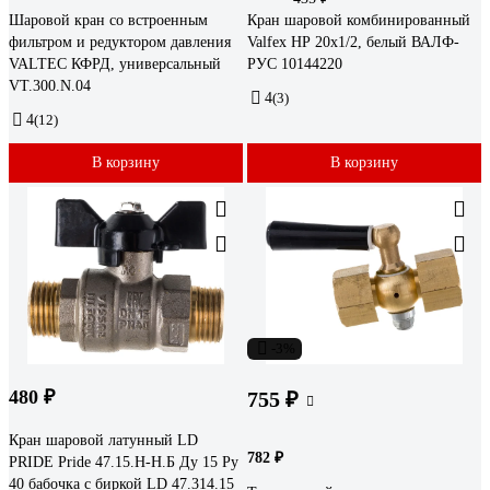
Шаровой кран со встроенным
Кран шаровой комбинированный
фильтром и редуктором давления
Valfex НР 20x1/2, белый ВАЛФ-
VALTEC КФРД, универсальный
РУС 10144220
VT.300.N.04
4
(3)
4
(12)
В корзину
В корзину
-3%
480 ₽
755 ₽
Кран шаровой латунный LD
782 ₽
PRIDE Pride 47.15.Н-Н.Б Ду 15 Ру
40 бабочка с биркой LD 47.314.15