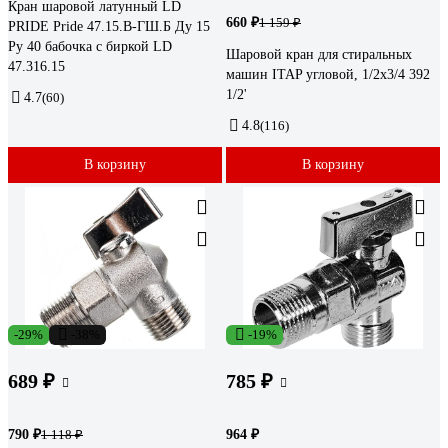
Кран шаровой латунный LD
660 ₽
1 159 ₽
PRIDE Pride 47.15.В-ГШ.Б Ду 15
Ру 40 бабочка с биркой LD
Шаровой кран для стиральных
47.316.15
машин ITAP угловой, 1/2x3/4 392
1/2'
4.7
(60)
4.8
(116)
В корзину
В корзину
-29%
-38%
-19%
689 ₽
785 ₽
790 ₽
964 ₽
1 118 ₽