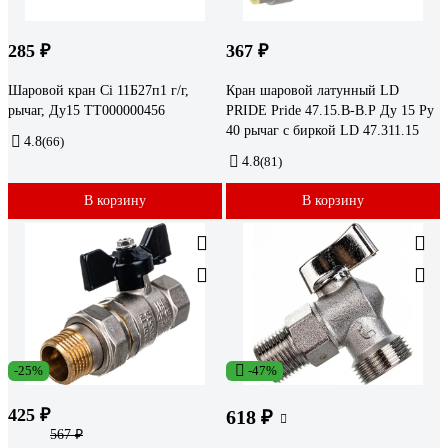
285 ₽
367 ₽
Шаровой кран Ci 11Б27п1 г/г,
Кран шаровой латунный LD
рычаг, Ду15 ТТ000000456
PRIDE Pride 47.15.В-В.Р Ду 15 Ру
40 рычаг с биркой LD 47.311.15
4.8
(66)
4.8
(81)
В корзину
В корзину
-25%
-47%
425 ₽
618 ₽
567 ₽