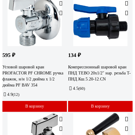
595 ₽
134 ₽
Угловой шаровой кран
Компрессионный шаровой кран
PROFACTOR PF CHROME ручка
ПНД TEBO 20x1/2" нар. резьба T-
флажок, н/н 1/2 дюйма х 1/2
ПНД.Кш.5.20-12.CN
дюйма PF BAV 354
4.5
(60)
4.9
(12)
В корзину
В корзину