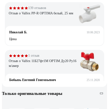
139 отзывов
Отзыв о Valfex PP-R OPTIMA белый, 25 мм
Николай Б.
10.06.2023
Цена
1 отзыв
Отзыв о Valfex 11Б27фт1М OPTIM Ду20 Ру16
м/амер
Бобырь Евгений Григорьевич
25.11.2020
Супер
Только оригинальные товары
2 отзыва
Отзыв о DN.ru КШМП.316.230 Ду15 Ру63