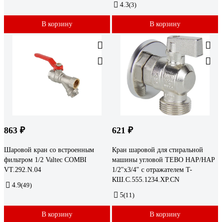
4.3
(3)
В корзину
В корзину
863 ₽
621 ₽
Шаровой кран со встроенным
Кран шаровой для стиральной
фильтром 1/2 Valtec COMBI
машины угловой TEBO НАР/НАР
VT.292.N.04
1/2"х3/4" с отражателем T-
КШ.С.555.1234.ХР.CN
4.9
(49)
5
(11)
В корзину
В корзину