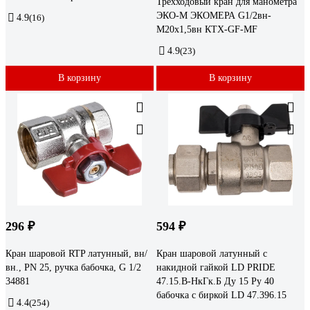
Трехходовый кран для манометра
ЭКО-М ЭКОМЕРА G1/2вн-
4.9
(16)
М20x1,5вн КТХ-GF-MF
4.9
(23)
В корзину
В корзину
296 ₽
594 ₽
Кран шаровой RTP латунный, вн/
Кран шаровой латунный с
вн., PN 25, ручка бабочка, G 1/2
накидной гайкой LD PRIDE
34881
47.15.В-НкГк.Б Ду 15 Ру 40
бабочка с биркой LD 47.396.15
4.4
(254)