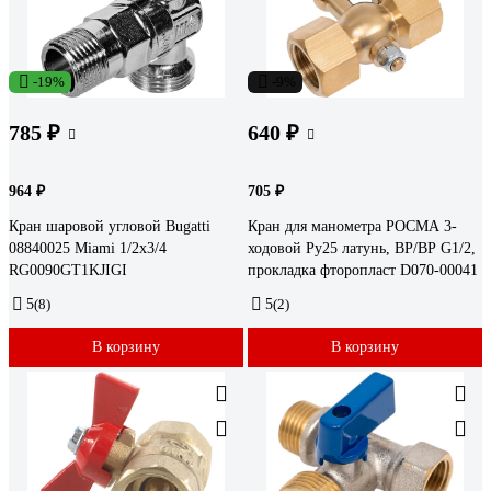
-19%
-9%
785 ₽
640 ₽
964 ₽
705 ₽
Кран шаровой угловой Bugatti
Кран для манометра РОСМА 3-
08840025 Miami 1/2x3/4
ходовой Ру25 латунь, ВР/ВР G1/2,
RG0090GT1KJIGI
прокладка фторопласт D070-00041
5
(8)
5
(2)
В корзину
В корзину