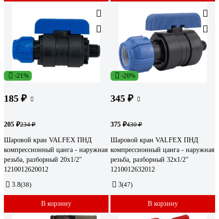
-21%
-20%
185 ₽
345 ₽
205 ₽
375 ₽
234 ₽
430 ₽
Шаровой кран VALFEX ПНД
Шаровой кран VALFEX ПНД
компрессионный цанга - наружная
компрессионный цанга - наружная
резьба, разборный 20x1/2"
резьба, разборный 32x1/2"
1210012620012
1210012632012
3.8
(38)
3
(47)
В корзину
В корзину