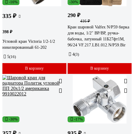
-16%
-30%
до -35%
290 ₽
335 ₽
416 ₽
Кран шаровой Valfex N/P59 бирка
398 ₽
для воды, 1/2" ВР/ВР, ручка-
бабочка, латунный 11Б27фт1М,
Угловой кран Victoria 1/2-1/2
96/24 VF.217.LB1.012.N/P59.Bir
никелированный 61-202
4
(3)
5
(16)
В корзину
В корзину
-30%
-17%
357 ₽
935 ₽