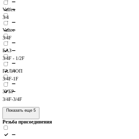
Valfex
3/4
Valtec
3/4F
БАЗ
3/4F - 1/2F
ГАЛЛОП
3/4F-1F
ЗУБР
3/4F-3/4F
Показать еще 5
Резьба присоединения