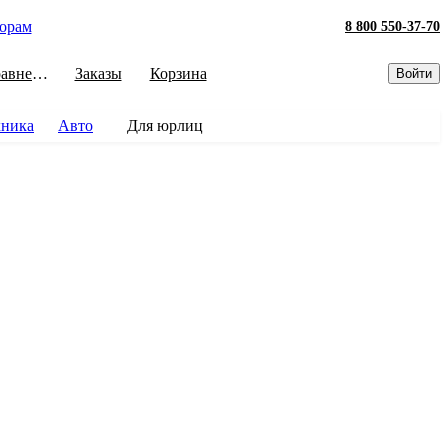
орам
8 800 550-37-70
Сравнение
Заказы
Корзина
Войти
хника
Авто
Для юрлиц