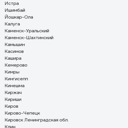
Истра
Ишимбай
Йошкар-Ола
Калуга
Каменск-Уральский
Каменск-Шахтинский
Камышин
Касимов
Кашира
Кемерово
Кимры
Кингисепп
Кинешма
Киржач
Кириши
Киров
Кирово-Чепецк
Кировск Ленинградская обл.
Клин