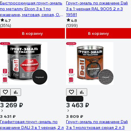
Быстросохнущая грунт-эмаль
Грунт-эмаль по ржавчине Dali
по металлу Elcon 3 в 1 по
3 в 1 черная RAL 9005 2 л 3
ржавчине, матовая, серая, 0.8
19581
кг 00-00462297
4.7
4.8
(3514)
(1399)
В корзину
В корзину
-5%
-9%
3 269 ₽
3 463 ₽
3 431 ₽
3 809 ₽
Графитовая грунт-эмаль по
Грунт-эмаль по ржавчине Dali
ржавчине DALI 3 в 1 черная, 2 л
3 в 1 молотковая серая 2 л 3