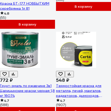
Краска БТ-177 НОВБЫТХИМ
В корзину
серебрянка 1л 81
4.8
(55)
В корзину
772 ₽
548 ₽
Грунт-эмаль по ржавчине 3в1
Термостойкая краска для
Царицынские краски черная 1,8
металла, печей, мангалов,
кг 16074
радиаторов, дымоходов,
4.7
суппортов до 650°С Certa
4.7
(588)
(1907)
серебристо-серый 0,4кг
CST00044