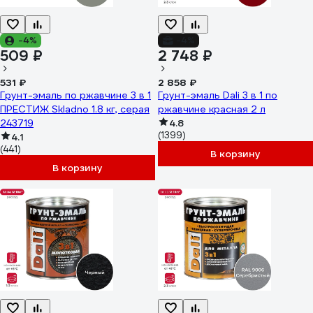
-4%
-4%
509 ₽
2 748 ₽
531 ₽
2 858 ₽
Грунт-эмаль по ржавчине 3 в 1
Грунт-эмаль Dali 3 в 1 по
ПРЕСТИЖ Skladno 1.8 кг, серая
ржавчине красная 2 л
243719
4.8
(1399)
4.1
(441)
В корзину
В корзину