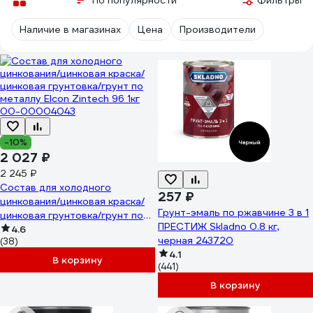
По популярности
Фильтры
Наличие в магазинах
Цена
Производители
-10%
2 027 ₽
2 245 ₽
Состав для холодного
257 ₽
цинкования/цинковая краска/
Грунт-эмаль по ржавчине 3 в 1
цинковая грунтовка/грунт по
ПРЕСТИЖ Skladno 0.8 кг,
металлу Elcon Zintech 96 1кг
4.6
черная 243720
(38)
00-00004043
4.1
В корзину
(441)
В корзину