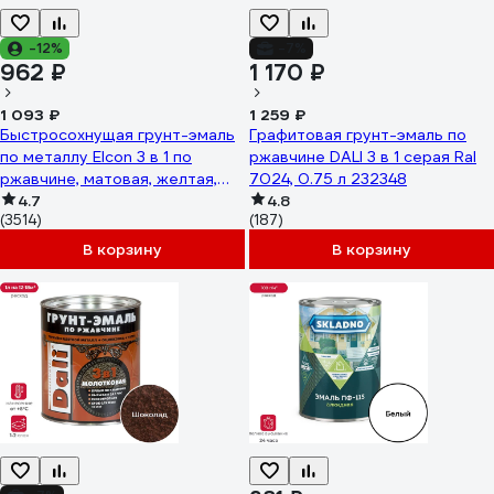
-12%
-7%
962 ₽
1 170 ₽
1 093 ₽
1 259 ₽
Быстросохнущая грунт-эмаль
Графитовая грунт-эмаль по
по металлу Elcon 3 в 1 по
ржавчине DALI 3 в 1 серая Ral
ржавчине, матовая, желтая,
7024, 0.75 л 232348
0.8 кг 00-00462301
4.7
4.8
(3514)
(187)
В корзину
В корзину