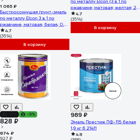
по металлу Elcon (3 в 1 по
1 065 ₽
ржавчине; матовая; желтая; 2
Быстросохнущая грунт-эмаль
кг) 00-00462661
4.7
по металлу Elcon 3 в 1 по
(3514)
ржавчине, матовая, белая, 0.8
В корзину
кг 00-00462295
4.7
(3514)
В корзину
989 ₽
-11%
-9%
828 ₽
Эмаль Престиж ПФ-115 белая
1,9 кг 6 21411
874 ₽
4.8
927 ₽
(366)