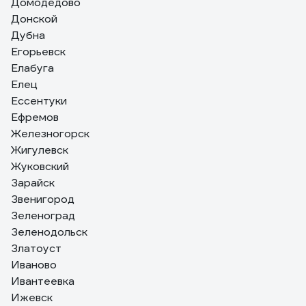
Домодедово
Донской
Дубна
Егорьевск
Елабуга
Елец
Ессентуки
Ефремов
Железногорск
Жигулевск
Жуковский
Зарайск
Звенигород
Зеленоград
Зеленодольск
Златоуст
Иваново
Ивантеевка
Ижевск