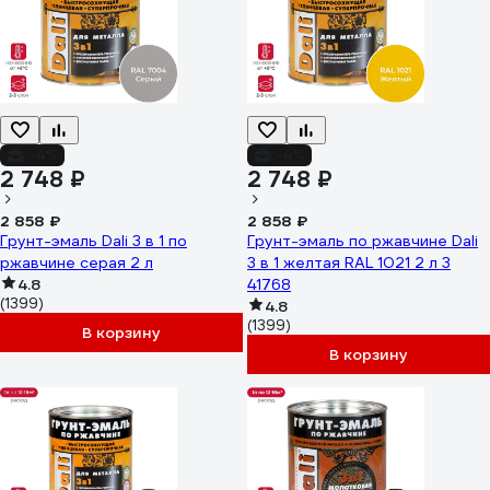
-4%
-4%
2 748 ₽
2 748 ₽
2 858 ₽
2 858 ₽
Грунт-эмаль Dali 3 в 1 по
Грунт-эмаль по ржавчине Dali
ржавчине серая 2 л
3 в 1 желтая RAL 1021 2 л 3
4.8
41768
(1399)
4.8
(1399)
В корзину
В корзину