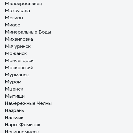
Малоярославец
Махачкала
Мегион
Миасс
Минеральные Воды
Михайловка
Мичуринск
Можайск
Мончегорск
Московский
Мурманск
Муром
Мценск
Мытищи
Набережные Челны
Назрань
Нальчик
Наро-Фоминск
Невинномысск