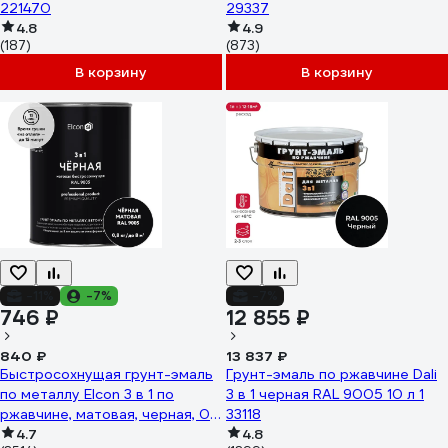
221470
29337
4.8
4.9
(187)
(873)
В корзину
В корзину
-11%
-7%
-7%
746 ₽
12 855 ₽
840 ₽
13 837 ₽
Быстросохнущая грунт-эмаль
Грунт-эмаль по ржавчине Dali
по металлу Elcon 3 в 1 по
3 в 1 черная RAL 9005 10 л 1
ржавчине, матовая, черная, 0.8
33118
кг 00-00462298
4.7
4.8