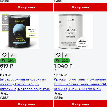
(3514)
(1399)
В корзину
В корзину
-29%
-22%
619 ₽
1 040 ₽
870 ₽
1 334 ₽
Быстросохнущая краска по
Краска по металлу и ржавчине
металлу Certa 3 в 1 (по
Elcon 3 в 1 глянцевая белая RAL
ржавчине; матовое покрытие;
9003 0,8 кг 00-00750060
гладкая; белый; 0.8 кг)
4.7
4.7
(1382)
(3514)
KRGL0029
В корзину
В корзину