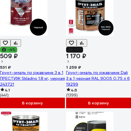
-4%
-7%
509 ₽
1 170 ₽
531 ₽
1 259 ₽
Грунт-эмаль по ржавчине 3 в 1
Грунт-эмаль по ржавчине Dali
ПРЕСТИЖ Skladno 1.8 кг, черная
3 в 1 черная RAL 9005 0.75 л 6
243721
19299
4.1
4.8
(441)
(1399)
В корзину
В корзину