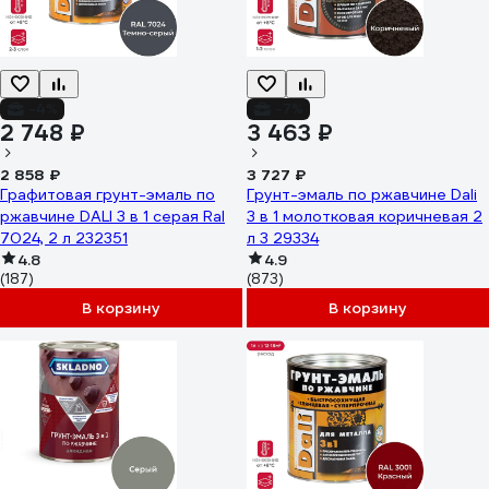
-4%
-7%
2 748 ₽
3 463 ₽
2 858 ₽
3 727 ₽
Графитовая грунт-эмаль по
Грунт-эмаль по ржавчине Dali
ржавчине DALI 3 в 1 серая Ral
3 в 1 молотковая коричневая 2
7024, 2 л 232351
л 3 29334
4.8
4.9
(187)
(873)
В корзину
В корзину