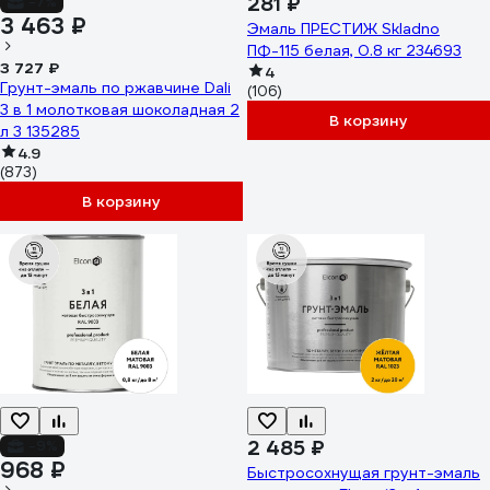
281 ₽
-7%
3 463 ₽
Эмаль ПРЕСТИЖ Skladno
ПФ-115 белая, 0.8 кг 234693
3 727 ₽
4
Грунт-эмаль по ржавчине Dali
(106)
3 в 1 молотковая шоколадная 2
В корзину
л 3 135285
4.9
(873)
В корзину
2 485 ₽
-9%
968 ₽
Быстросохнущая грунт-эмаль