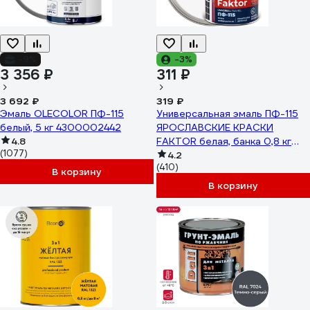
-9%
-3%
3 356 ₽
311 ₽
3 692 ₽
319 ₽
Эмаль OLECOLOR ПФ-115
Универсальная эмаль ПФ-115
белый, 5 кг 4300002442
ЯРОСЛАВСКИЕ КРАСКИ
4.8
FAKTOR белая, банка 0,8 кг
(1077)
214709
4.2
(410)
В корзину
В корзину