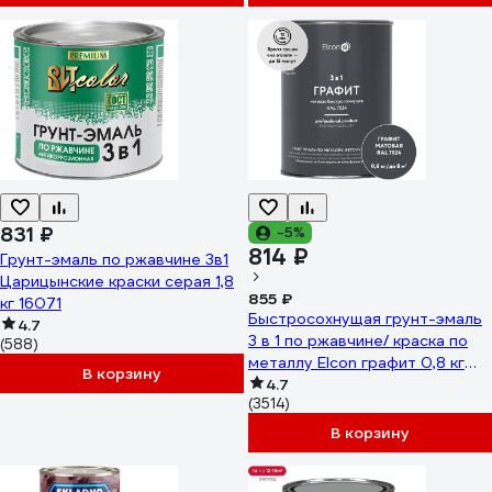
831 ₽
-5%
814 ₽
Грунт-эмаль по ржавчине 3в1
Царицынские краски серая 1,8
855 ₽
кг 16071
Быстросохнущая грунт-эмаль
4.7
3 в 1 по ржавчине/ краска по
(588)
металлу Elcon графит 0,8 кг
В корзину
RAL7024 00-00463005
4.7
(3514)
В корзину