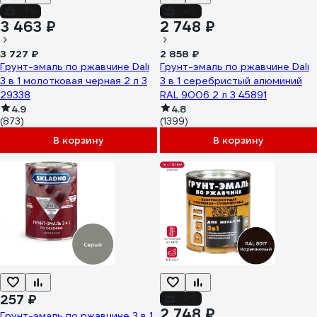
-7%
-4%
3 463 ₽
2 748 ₽
3 727 ₽
2 858 ₽
Грунт-эмаль по ржавчине Dali
Грунт-эмаль по ржавчине Dali
3 в 1 молотковая черная 2 л 3
3 в 1 серебристый алюминий
29338
RAL 9006 2 л 3 45891
4.9
4.8
(873)
(1399)
В корзину
В корзину
257 ₽
-4%
2 748 ₽
Грунт-эмаль по ржавчине 3 в 1