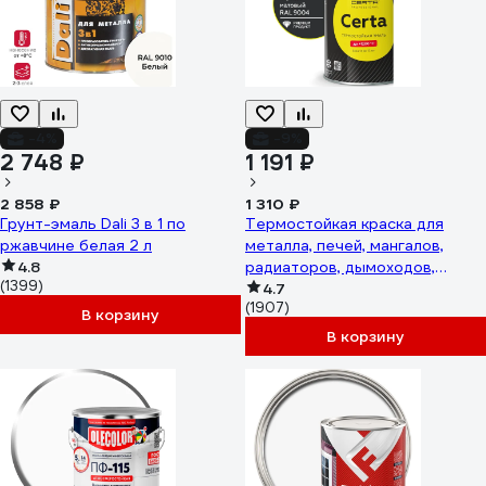
-4%
-9%
2 748 ₽
1 191 ₽
2 858 ₽
1 310 ₽
Грунт-эмаль Dali 3 в 1 по
Термостойкая краска для
ржавчине белая 2 л
металла, печей, мангалов,
4.8
радиаторов, дымоходов,
(1399)
суппортов до 1200°С Certa
4.7
(1907)
черный матовый (~RAL 9004)
В корзину
0,8 кг CPR00036
В корзину