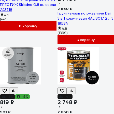
ПРЕСТИЖ Skladno 0.8 кг, серая
2 860 ₽
243718
Грунт-эмаль по ржавчине Dali
4.1
3 в 1 коричневая RAL 8017 2 л 3
(441)
19584
В корзину
4.8
(1399)
В корзину
-9%
-5%
-4%
819 ₽
2 748 ₽
901 ₽
2 860 ₽