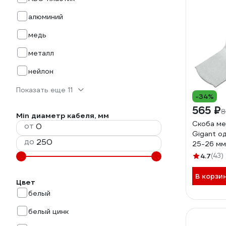
алюминий
медь
металл
нейлон
Показать еще 11
-34%
565 ₽
8
Min диаметр кабеля, мм
Скоба ме
от
Gigant о
до
25-26 мм
GMB-1/2
4.7
(43)
В корзи
Цвет
белый
белый цинк