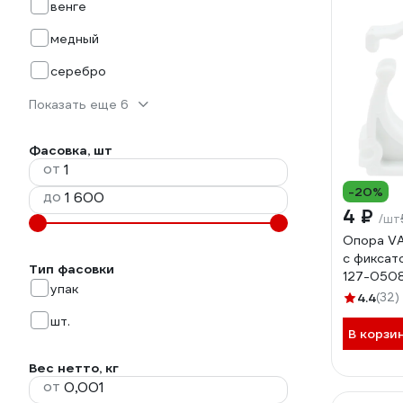
венге
медный
серебро
Показать еще 6
Фасовка, шт
от
-20%
до
4 ₽
/шт
Опора VA
с фиксат
Тип фасовки
127-050
упак
4.4
(32)
шт.
В корзи
Вес нетто, кг
от