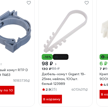
-16%
-37%
-
98 ₽
6 ₽
шт
130 ₽
7 ₽
155 ₽
8
вый хомут RTP D
Дюбель-хомут Gigant 19-
Креп
 11463
25мм, нейлон, 100шт.
900
16183736
белый 123989
4.
2.9
(25)
40134311
ну по 10
В к
В корзину