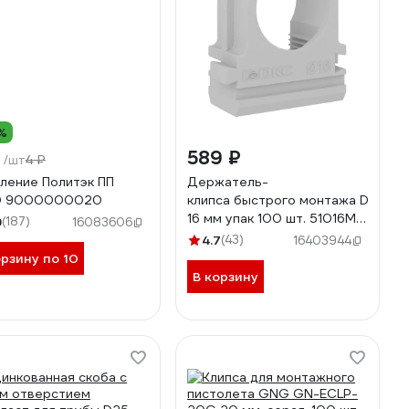
%
₽
589 ₽
4 ₽
/шт
ление Политэк ПП
Держатель-
0 9000000020
клипса быстрого монтажа DKC
16 мм упак 100 шт. 51016M
9
(187)
16083606
51016MDIY
4.7
(43)
16403944
орзину по 10
В корзину