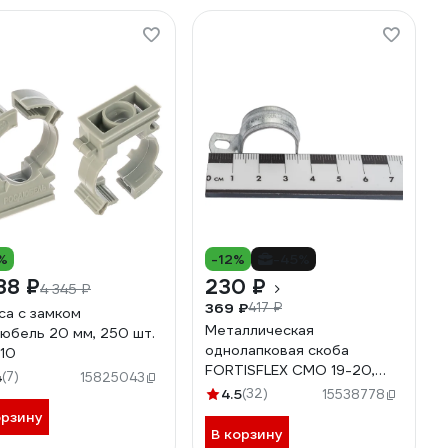
%
-12%
-45%
88 ₽
230 ₽
4 345 ₽
369 ₽
417 ₽
са с замком
Металлическая
юбель 20 мм, 250 шт.
однолапковая скоба
210
FORTISFLEX СМО 19-20,
4
(7)
15825043
100 шт., 49120
4.5
(32)
15538778
орзину
В корзину