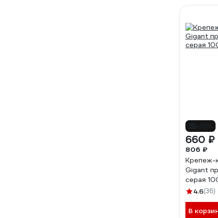
-18%
660 ₽
806 ₽
Крепеж-к
Gigant п
серая 10
4.6
(36)
В корзи