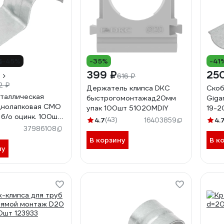
-45%
-35%
-41
399 ₽
25
616 ₽
2 ₽
Держатель клипса DKC
Скоб
таллическая
быстрогомонтажад20мм
Giga
днолапковая СМО
упак 100шт 51020MDIY
19-2
 б/о оцинк. 100шт
GMB-
4.7
(43)
4.
16403859
920
37986108
В корзину
В к
ну