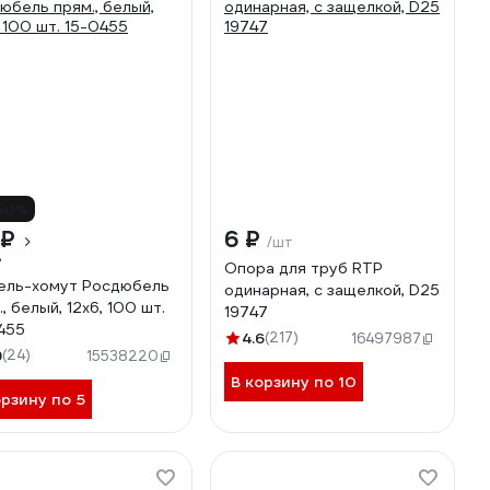
50%
 ₽
6 ₽
/шт
₽
Опора для труб RTP
ль-хомут Росдюбель
одинарная, с защелкой, D25
, белый, 12x6, 100 шт.
19747
455
4.6
(217)
16497987
9
(24)
15538220
В корзину по 10
орзину по 5