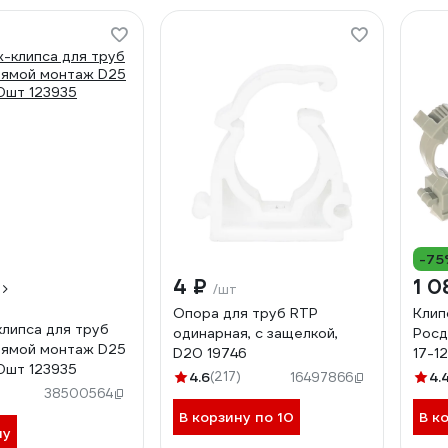
-75
4 ₽
1 0
/шт
Опора для труб RTP
Клип
липса для труб
одинарная, с защелкой,
Росд
рямой монтаж D25
D20 19746
17-1
0шт 123935
4.6
(217)
4.
16497866
38500564
В корзину по 10
В к
ну