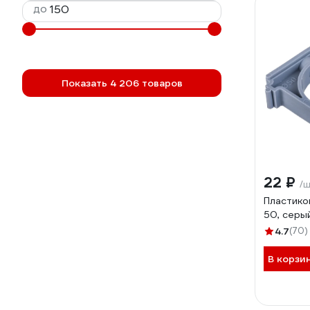
до
Показать 4 206 товаров
22 ₽
/
Пластико
50, серый
4.7
(70)
В корзи