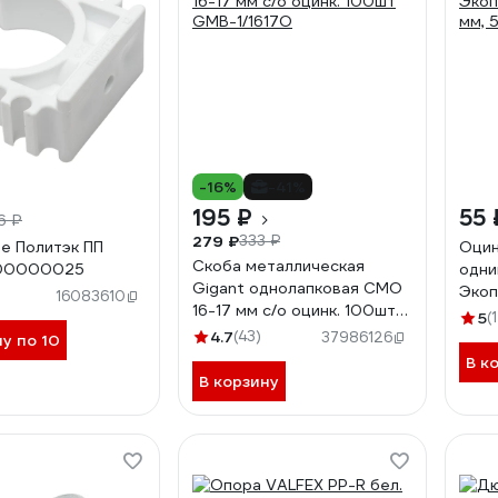
-16%
-41%
195 ₽
55 
6 ₽
279 ₽
333 ₽
е Политэк ПП
Оцин
Скоба металлическая
00000025
одни
Gigant однолапковая СМО
Экоп
)
16083610
16-17 мм с/о оцинк. 100шт
мм, 
5
(
GMB-1/1617O
4.7
(43)
37986126
ну по 10
В к
В корзину