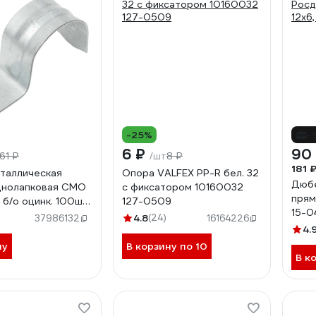
-25%
-
6 ₽
90
61 ₽
8 ₽
/шт
181 
таллическая
Опора VALFEX PP-R бел. 32
Дюбе
днолапковая СМО
с фиксатором 10160032
прям.
 б/о оцинк. 100шт
127-0509
15-0
526
4.8
(24)
37986132
16164226
4.
ну
В корзину по 10
В к