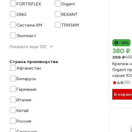
FORTISFLEX
Gigant
GNG
REXANT
Система КМ
ТРИЗАМ
Экопласт
-18%
Показать еще 130
380 ₽
399 ₽
466
Страна производства
Крепеж-к
Афганистан
Gigant п
серая 10
Беларусь
4.6
(36)
Германия
В корзи
Италия
Китай
Россия
Словения