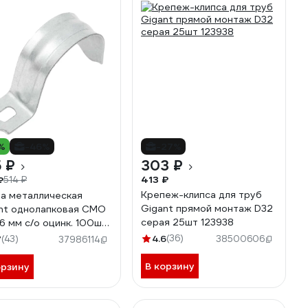
%
-46%
-27%
 ₽
303 ₽
413 ₽
₽
514 ₽
Крепеж-клипса для труб
а металлическая
Gigant прямой монтаж D32
nt однолапковая СМО
серая 25шт 123938
6 мм с/о оцинк. 100шт
-1/2526O
4.6
(36)
7
(43)
38500606
37986114
В корзину
орзину