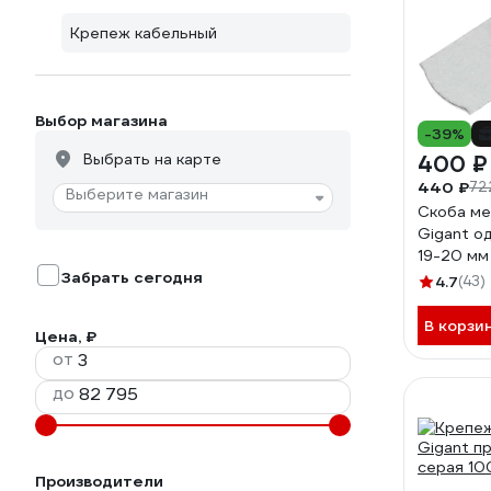
Крепеж кабельный
Выбор магазина
-39%
Выбрать на карте
400 ₽
440 ₽
72
Выберите магазин
Скоба ме
Gigant о
19-20 мм
Забрать сегодня
GMB-1/1
4.7
(43)
В корзи
Цена, ₽
от
до
Производители