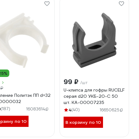
25%
99 ₽
/шт
 ₽
U-клипса для гофры RUCELF
ление Политэк ПП d=32
серая d20 УКБ-20-С 50
0000032
шт. КА-00007235
9
(187)
16083614
4
(40)
16650625
орзину по 10
В корзину по 10