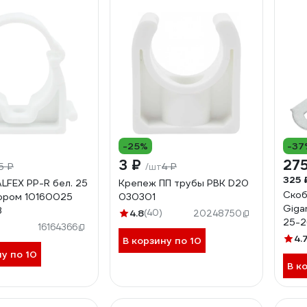
-25%
-37
3 ₽
275
5 ₽
4 ₽
/шт
325 
LFEX PP-R бел. 25
Крепеж ПП трубы РВК D20
Скоб
ором 10160025
030301
Giga
8
4.8
(40)
20248750
25-2
16164366
GMB
4.
В корзину по 10
ну по 10
В к