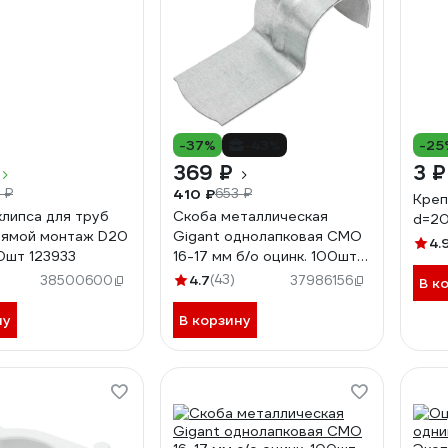
-37%
-43%
-25
369 ₽
3 
410 ₽
 ₽
653 ₽
Креп
липса для труб
Скоба металлическая
d=2
рямой монтаж D20
Gigant однолапковая СМО
4.
0шт 123933
16-17 мм б/о оцинк. 100шт
GMB-1/1617
4.7
(43)
38500600
37986156
В к
ну
В корзину