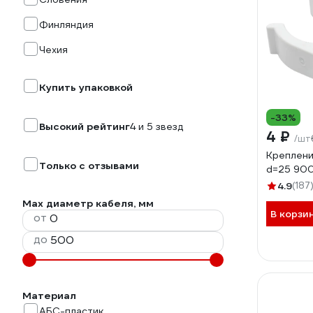
Финляндия
Чехия
Купить упаковкой
-33%
Высокий рейтинг
4 и 5 звезд
4 ₽
/шт
Креплени
Только с отзывами
d=25 90
4.9
(187
Max диаметр кабеля, мм
В корзи
от
до
Материал
АБС-пластик