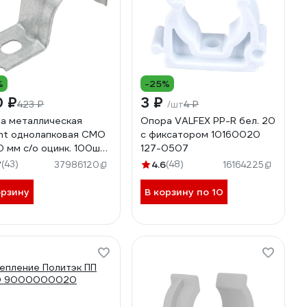
%
-25%
0 ₽
3 ₽
423 ₽
4 ₽
/шт
а металлическая
Опора VALFEX PP-R бел. 20
nt однолапковая СМО
с фиксатором 10160020
0 мм с/о оцинк. 100шт
127-0507
1/1920O
7
(43)
4.6
(48)
37986120
16164225
орзину
В корзину по 10