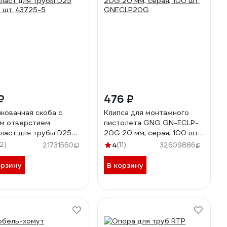
₽
476 ₽
кованная скоба с
Клипса для монтажного
м отверстием
пистолета GNG GN-ECLP-
ласт для трубы D25
20G 20 мм, серая, 100 шт.
5 шт. 43725-5
GNECLP20G
12)
4
(11)
21731560
32609886
орзину
В корзину