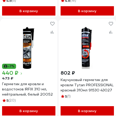
4.8
(6)
4.8
(18)
В корзину
В корзину
-7%
440 ₽
802 ₽
473 ₽
Каучуковый герметик для
Герметик для кровли и
кровли Tytan PROFESSIONAL
водостоков IRFIX 310 мл,
красный 310мл 91530 43027
нейтральный, белый 20052
5
(1)
5
(20)
В корзину
В корзину