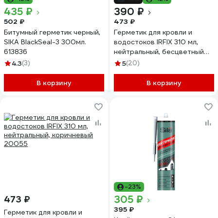
435 ₽
390 ₽
502 ₽
473 ₽
Битумный герметик черный,
Герметик для кровли и
SIKA BlackSeal-3 300мл.
водостоков IRFIX 310 мл,
613836
нейтральный, бесцветный
20053
4.3
(3)
5
(20)
В корзину
В корзину
-23%
305 ₽
473 ₽
395 ₽
Герметик для кровли и