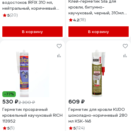
Клей-герметик Sila для
водостоков IRFIX 310 мл,
кровли, битумно-
нейтральный, коричневый
каучуковый, черный, 310мл
20055
5
(20)
SSBBRK280
4.2
(18)
В корзину
В корзину
-77%
530 ₽
609 ₽
2 300 ₽
Герметик прозрачный
Герметик для кровли KUDO
кровельный каучуковый RICH
шоколадно-коричневый 280
113952
мл KSK-146
5
(5)
5
(124)