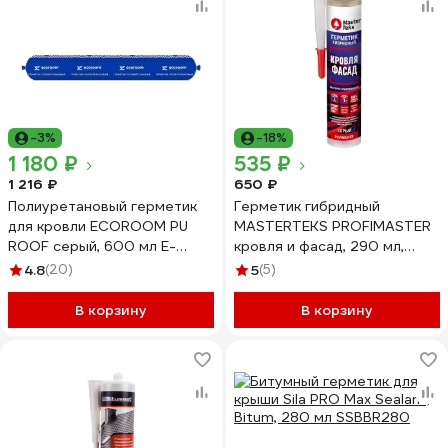
-3%
-18%
1 180 ₽
535 ₽
1 216 ₽
650 ₽
Полиуретановый герметик
Герметик гибридный
для кровли ECOROOM PU
MASTERTEKS PROFIMASTER
ROOF серый, 600 мл E-
кровля и фасад, 290 мл,
PUгер-3678/600
серый 258286
4.8
(20)
5
(5)
В корзину
В корзину