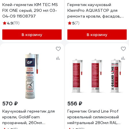
Клей-герметик KIM TEC MS
Герметик каучуковый
FIX ONE серый, 290 мл 03-
KleimPro AQUASTOP для
04-09 11608797
ремонта кровли, фасадов,
водостоков 5092
4.9
(19)
5
(7)
В корзину
В корзину
570 ₽
556 ₽
Каучуковый герметик для
Герметик Grand Line Prof
кровли, GoldiFoam
кровельный силиконовый
прозрачный, 260мл
нейтральный 280мл RAL
107120001
7024 639354