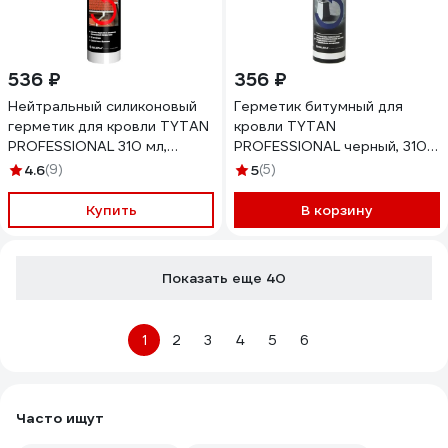
536 ₽
356 ₽
Нейтральный силиконовый
Герметик битумный для
герметик для кровли TYTAN
кровли TYTAN
PROFESSIONAL 310 мл,
PROFESSIONAL черный, 310
прозрачный 250694
мл (12) 278645
4.6
(9)
5
(5)
Купить
В корзину
Показать еще 40
1
2
3
4
5
6
Часто ищут