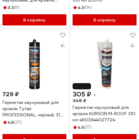
каучуковый, для кровли,
310 мл 20010
черный, 310 мл 250693
3.3
(8)
4.3
(64)
250693
В корзину
В корзину
-12%
305 ₽
729 ₽
348 ₽
Герметик каучуковый для
Герметик каучуковый для
кровли Tytan
кровли KURSON M-ROOF 310
PROFESSIONAL, черный, 310
мл 4603344027724
мл. 282548
4.6
(25)
4.5
(37)