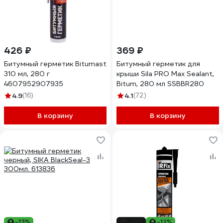
426 ₽
369 ₽
Битумный герметик Bitumast
Битумный герметик для
310 мл, 280 г
крыши Sila PRO Max Sealant,
4607952907935
Bitum, 280 мл SSBBR280
4.9
(16)
4.1
(72)
В корзину
В корзину
-13%
-18%
-12%