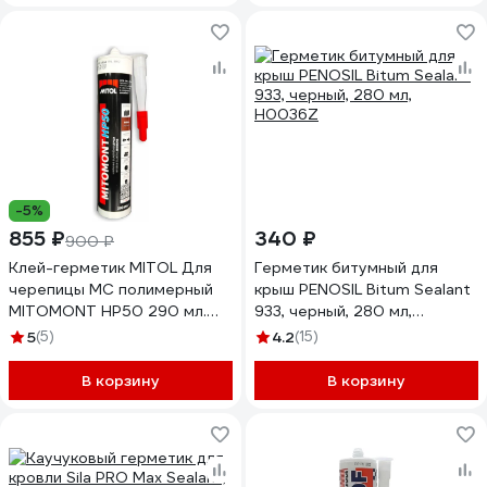
-5%
855 ₽
340 ₽
900 ₽
Клей-герметик MITOL Для
Герметик битумный для
черепицы МС полимерный
крыш PENOSIL Bitum Sealant
MITOMONT HP50 290 мл.
933, черный, 280 мл,
коричневый 3838958533588
H0036Z
5
(5)
4.2
(15)
В корзину
В корзину