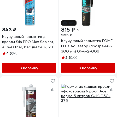
-18%
815 ₽
843 ₽
995 ₽
Каучуковый герметик для
Каучуковый герметик FOME
кровли Sila PRO Max Sealant,
FLEX Aquastop (прозрачный;
All weather, бесцветный, 290
300 мл) 01-4-2-009
мл SAWCL290
4.5
(41)
3.8
(55)
В корзину
В корзину