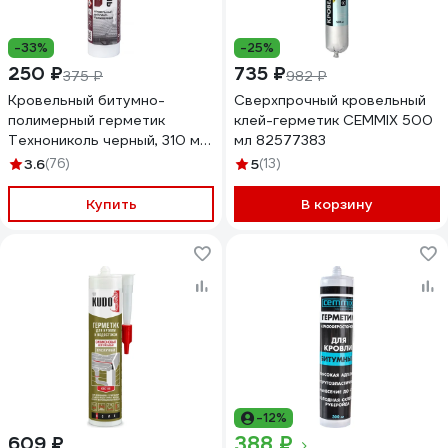
-33%
-25%
250 ₽
735 ₽
375 ₽
982 ₽
Кровельный битумно-
Сверхпрочный кровельный
полимерный герметик
клей-герметик CEMMIX 500
Технониколь черный, 310 мл
мл 82577383
TN744485
3.6
(76)
5
(13)
Купить
В корзину
-12%
388 ₽
609 ₽