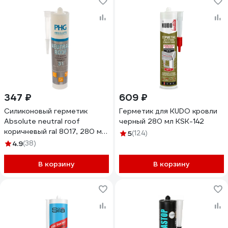
347 ₽
609 ₽
Силиконовый герметик
Герметик для KUDO кровли
Absolute neutral roof
черный 280 мл KSK-142
коричневый ral 8017, 280 мл
5
(124)
PHG 448750
4.9
(38)
В корзину
В корзину