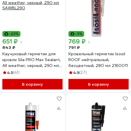
-23%
-3%
651 ₽
769 ₽
843 ₽
791 ₽
Каучуковый герметик для
Кровельный герметик Isosil
кровли Sila PRO Max Sealant,
ROOF нейтральный,
All weather, черный, 290 мл
бесцветный, 280 мл 2160011
SAWBL290
4.5
(41)
4.9
(27)
В корзину
В корзину