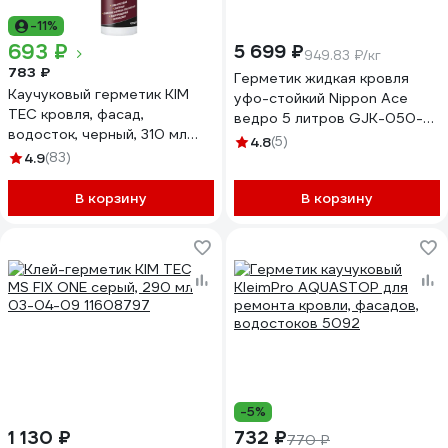
-11%
693 ₽
5 699 ₽
949.83 ₽/кг
783 ₽
Герметик жидкая кровля
Каучуковый герметик KIM
уфо-стойкий Nippon Ace
TEC кровля, фасад,
ведро 5 литров GJK-050-
водосток, черный, 310 мл
375
4.8
(5)
02-05-84
4.9
(83)
В корзину
В корзину
-5%
1 130 ₽
732 ₽
770 ₽