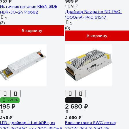
757 ₽
989 ₽
Источник питания KEEN SIDE
1 041 ₽
Драйвер Navigator ND-P40-
HDR-30-24 146682
1000mA-IP40 61547
5
(3)
5
(8)
В корзину
В корзину
-20%
-9%
195 ₽
2 680 ₽
245 ₽
2 950 ₽
LED-драйвер Lifud 40Вт, вх
Блок питания SWG сетка,
220-240VAC, вых 200-350мА
250W, 24V, S-250-24