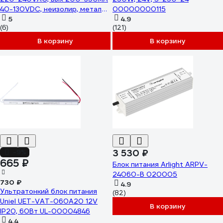
40-130VDC, неизолир, металл
00000000115
LF-FMR040YSIII 2016421722
5
4.9
(6)
(121)
В корзину
В корзину
3 530 ₽
-9%
665 ₽
Блок питания Arlight ARPV-
24060-B 020005
730 ₽
4.9
Ультратонкий блок питания
(82)
Uniel UET-VAT-060A20 12V
В корзину
IP20, 60Вт UL-00004846
4.4