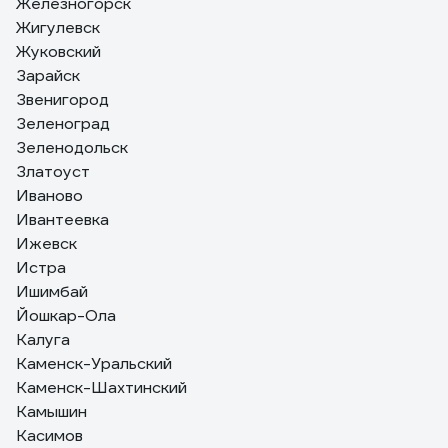
Железногорск
Жигулевск
Жуковский
Зарайск
Звенигород
Зеленоград
Зеленодольск
Златоуст
Иваново
Ивантеевка
Ижевск
Истра
Ишимбай
Йошкар-Ола
Калуга
Каменск-Уральский
Каменск-Шахтинский
Камышин
Касимов