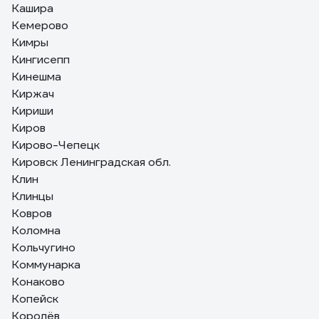
Кашира
Кемерово
Кимры
Кингисепп
Кинешма
Киржач
Кириши
Киров
Кирово-Чепецк
Кировск Ленинградская обл.
Клин
Клинцы
Ковров
Коломна
Кольчугино
Коммунарка
Конаково
Копейск
Королёв