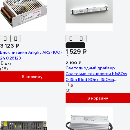
3 123 ₽
-30%
1 529 ₽
Блок питания Arlight ARS-100-
24 026123
2 190 ₽
4.9
Cветодиодный драйвер
(28)
Световые технологии b1x80w
В корзину
0.35a ll led 80вт-350ма
2002003000
5
(3)
В корзину