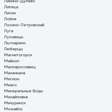
Ликино-Дулево
Липецк
Лиски
Лобня
Лосино-Петровский
Луга
Луховицы
Лыткарино
Люберцы
Магнитогорск
Майкоп
Малоярославец
Махачкала
Мегион
Миасс
Минеральные Воды
Михайловка
Мичуринск
Можайск