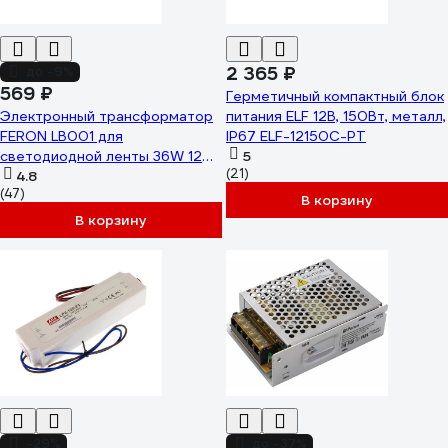
2 365 ₽
до -9%
569 ₽
Герметичный компактный блок
Электронный трансформатор
питания ELF 12В, 150Вт, металл,
FERON LB001 для
IP67 ELF-12150С-PT
светодиодной ленты 36W 12V
5
(21)
ультратонкий драйвер 41343
4.8
(47)
В корзину
В корзину
-29%
до -37%