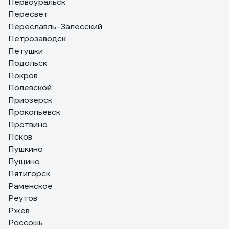
Первоуральск
Пересвет
Переславль-Залесский
Петрозаводск
Петушки
Подольск
Покров
Полевской
Приозерск
Прокопьевск
Протвино
Псков
Пушкино
Пущино
Пятигорск
Раменское
Реутов
Ржев
Россошь