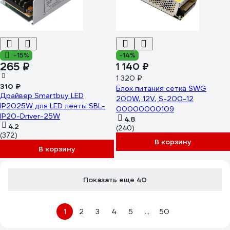
-15%
-14%
265 ₽
1 140 ₽
1 320 ₽
310 ₽
Блок питания сетка SWG
Драйвер Smartbuy LED
200W, 12V, S-200-12
IP2025W для LED ленты SBL-
00000000109
IP20-Driver-25W
4.8
4.2
(240)
(372)
В корзину
В корзину
Показать еще 40
1
2
3
4
5
...
50