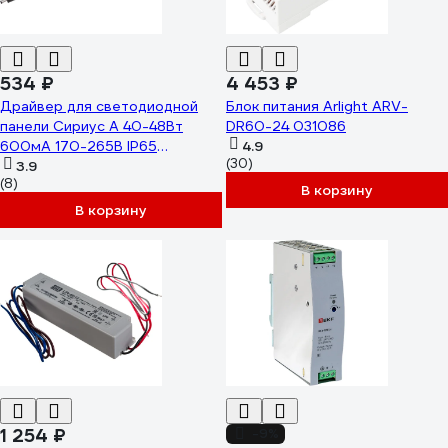
534 ₽
4 453 ₽
Драйвер для светодиодной
Блок питания Arlight ARV-
панели Сириус А 40-48Вт
DR60-24 031086
600мА 170-265В IP65
4.9
(30)
СириусА SPL-40W-Driver
3.9
(8)
В корзину
В корзину
1 254 ₽
-9%