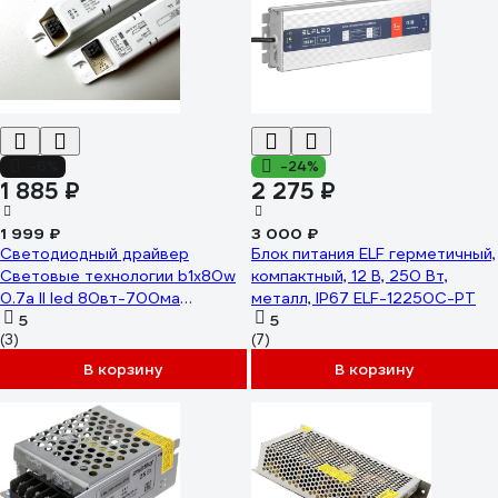
-6%
-24%
1 885 ₽
2 275 ₽
1 999 ₽
3 000 ₽
Светодиодный драйвер
Блок питания ELF герметичный,
Световые технологии b1x80w
компактный, 12 В, 250 Вт,
0.7a ll led 80вт-700ма
металл, IP67 ELF-12250С-PT
2002003140
5
5
(3)
(7)
В корзину
В корзину