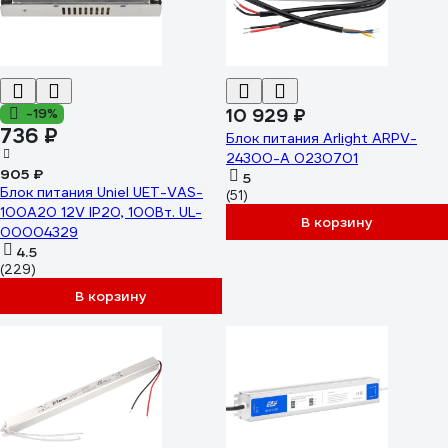
10 929 ₽
-19%
736 ₽
Блок питания Arlight ARPV-
24300-A 0230701
905 ₽
5
Блок питания Uniel UET-VAS-
(51)
100A20 12V IP20, 100Вт. UL-
В корзину
00004329
4.5
(229)
В корзину