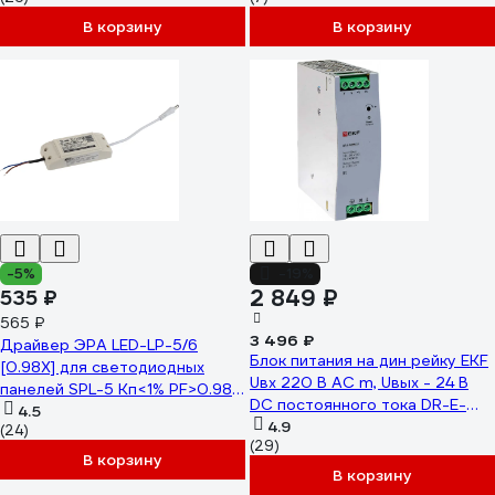
В корзину
В корзину
-5%
-19%
2 849 ₽
535 ₽
565 ₽
3 496 ₽
Драйвер ЭРА LED-LP-5/6
Блок питания на дин рейку EKF
[0.98X] для светодиодных
Uвх 220 В AC m, Uвых - 24 В
панелей SPL-5 Кп<1% PF>0.98
DC постоянного тока DR-E-
Б0039417
4.5
120W-24
4.9
(24)
(29)
В корзину
В корзину