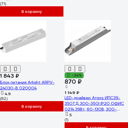
(71)
В корзину
1 843 ₽
-24%
870 ₽
Блок питания Arlight ARPV-
24030-B 020004
1 149 ₽
4.9
LED-драйвер Argos ИПС39-
(82)
350ТД 300-350I IP20 ОФИС
В корзину
0214 39Вт, 60-130В, 300-
350мА, с выбором тока для
5
(1)
светодиодных светильников
внутреннего освещения, IP20
В корзину