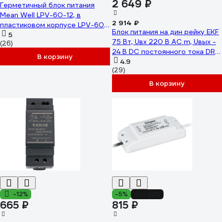
2 649 ₽
Герметичный блок питания
Mean Well LPV-60-12, в
2 914 ₽
пластиковом корпусе LPV-60-
Блок питания на дин рейку EKF
12
5
75 Вт, Uвх 220 В AC m, Uвых -
(26)
24 В DC постоянного тока DR-
В корзину
E-75W-24
4.9
(29)
В корзину
-12%
-5%
-22%
665 ₽
815 ₽