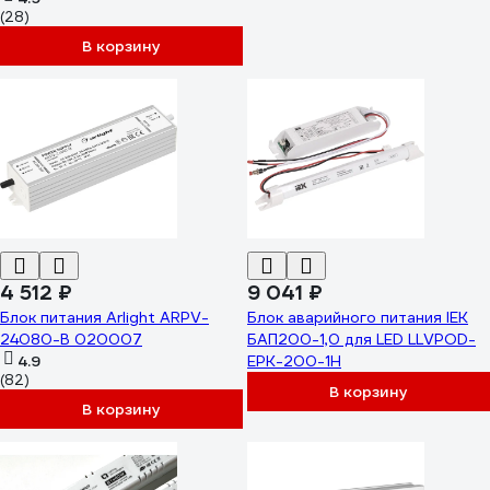
(28)
В корзину
4 512 ₽
9 041 ₽
Блок питания Arlight ARPV-
Блок аварийного питания IEK
24080-B 020007
БАП200-1,0 для LED LLVPOD-
4.9
EPK-200-1H
(82)
В корзину
В корзину