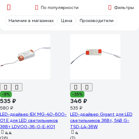
По популярности
Фильтры
Наличие в магазинах
Цена
Производители
-8%
-35%
535 ₽
346 ₽
580 ₽
535 ₽
LED-драйвер IEK MG-40-600-
LED-драйвер Gigant для LED
01 E для LED светильников
светильников 36Вт, 54В G-
36Вт LDVO0-36-0-E-K01
TSD-L4-36W
4.4
4
(26)
(7)