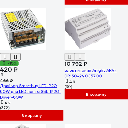
7041020
10 792 ₽
-10%
420 ₽
Блок питания Arlight ARV-
DR150-24 035700
466 ₽
4.9
Драйвер Smartbuy LED IP20
(30)
60W для LED ленты SBL-IP20-
В корзину
Driver-60W
4.2
(372)
В корзину