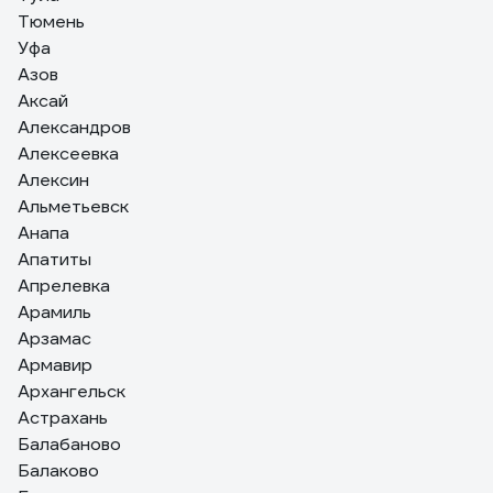
более, чем на 70%, т.е. до 1.5А (17Вт). Кому надо два
Тюмень
ампера - берите модель на 36Вт.
Уфа
Азов
Аксай
Александров
Алексеевка
Алексин
Альметьевск
Анапа
Апатиты
Апрелевка
Арамиль
Арзамас
Армавир
Архангельск
Астрахань
Балабаново
Балаково