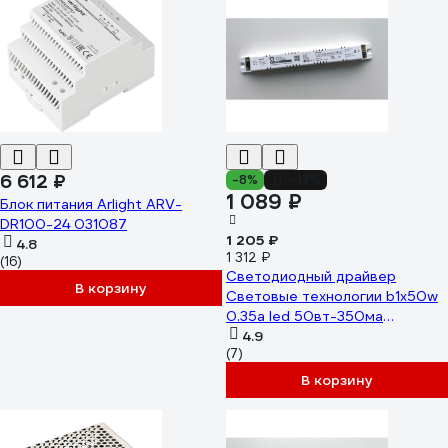
6 612 ₽
-8%
-17%
1 089 ₽
Блок питания Arlight ARV-
DR100-24 031087
1 205 ₽
4.8
1 312 ₽
(16)
Светодиодный драйвер
В корзину
Световые технологии b1x50w
0.35a led 50вт-350ма
2002002630
4.9
(7)
В корзину