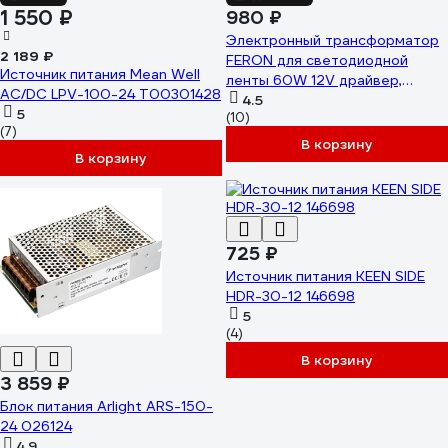
1 550 ₽
980 ₽
Электронный трансформатор
2 189 ₽
FERON для светодиодной
Источник питания Mean Well
ленты 60W 12V драйвер,
AC/DC LPV-100-24 Т00301428
LB002 41350
4.5
5
(10)
(7)
В корзину
В корзину
725 ₽
Источник питания KEEN SIDE
HDR-30-12 146698
5
(4)
В корзину
3 859 ₽
Блок питания Arlight ARS-150-
24 026124
4.9