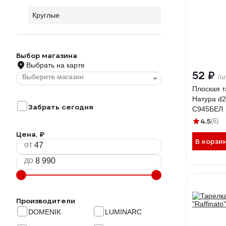
Круглые
Выбор магазина
Выбрать на карте
52 ₽
Выберите магазин
/ш
Плоская т
Натура d2
Забрать сегодня
С945БЕЛ
4.5
(6)
Цена, ₽
В корзи
от
до
Производители
DOMENIK
LUMINARC