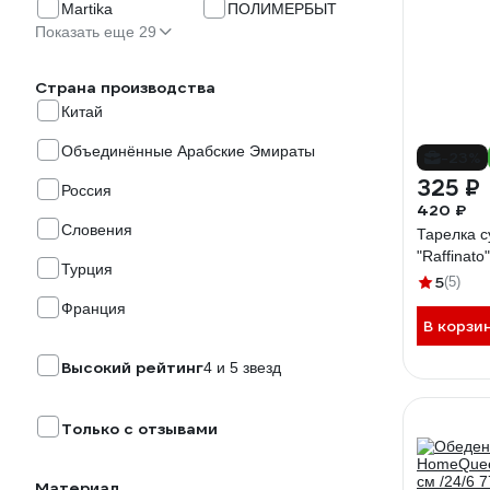
Martika
ПОЛИМЕРБЫТ
Показать еще 29
Страна производства
Китай
Объединённые Арабские Эмираты
-23%
325 ₽
Россия
420 ₽
Словения
Тарелка 
"Raffinat
Турция
5
(5)
Франция
В корзи
Высокий рейтинг
4 и 5 звезд
Только с отзывами
Материал