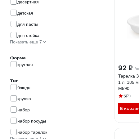
десертная
детская
для пасты
для стейка
Показать еще 7
Форма
круглая
92 ₽
/ш
Тарелка 
Тип
1 л, 185 
блюдо
М590
5
(2)
кружка
В корзи
набор
набор посуды
набор тарелок
Показать еще 1