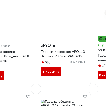
-
340 ₽
47 
1 098 ₽
53 ₽
я тарелка
Тарелка десертная APOLLO
Таре
n Воздушная 26.8
"Raffinato" 20 см RFN-20D
мала
77096
5
(2)
33773707
5
(4
В корзину
В к
ну