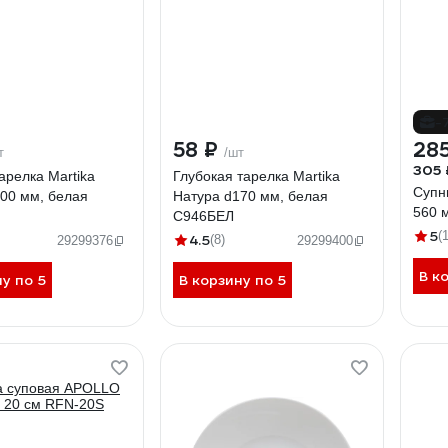
-
58 ₽
285
т
/шт
305 
арелка Martika
Глубокая тарелка Martika
Супн
00 мм, белая
Натура d170 мм, белая
560 
С946БЕЛ
5
(1
4.5
(8)
29299376
29299400
В к
ну по 5
В корзину по 5