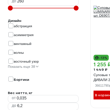
до
Дизайн
абстракция
асимметрия
винтажный
волны
-13%
восточный узор
1 255 
Показать еще 38
1 449 ₽
Суповые 
Бортики
ДИВАЛИ 20
36611790
Вес нетто, кг
В корзи
от
до