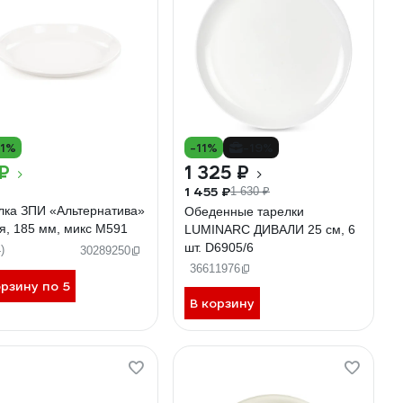
11%
-11%
-19%
₽
1 325 ₽
1 455 ₽
1 630 ₽
лка ЗПИ «Альтернатива»
Обеденные тарелки
я, 185 мм, микс М591
LUMINARC ДИВАЛИ 25 см, 6
шт. D6905/6
)
30289250
36611976
орзину по 5
В корзину