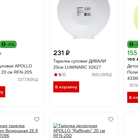
-6%
-
231 ₽
155
166 
Тарелка суповая ДИВАЛИ
суповая APOLLO
Детс
20см LUMINARC X2627
o" 20 см RFN-20S
Полим
5
(4)
36611808
4338
33773695
3579
В корзину
ну
В к