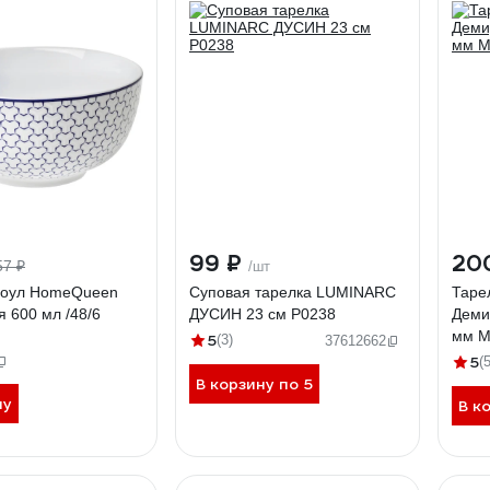
99 ₽
20
57 ₽
/шт
боул HomeQueen
Суповая тарелка LUMINARC
Таре
 600 мл /48/6
ДУСИН 23 см P0238
Деми
мм М
5
(3)
37612662
5
(5
В корзину по 5
ну
В к