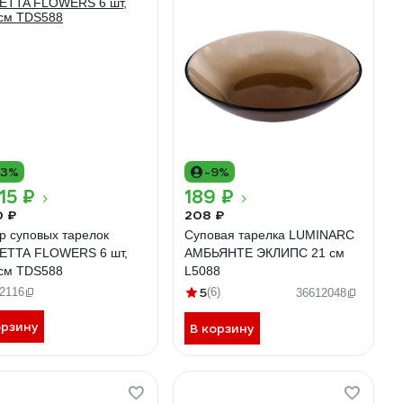
13%
-9%
15 ₽
189 ₽
0 ₽
208 ₽
р суповых тарелок
Суповая тарелка LUMINARC
ETTA FLOWERS 6 шт,
АМБЬЯНТЕ ЭКЛИПС 21 см
 см TDS588
L5088
5
2116
(6)
36612048
орзину
В корзину