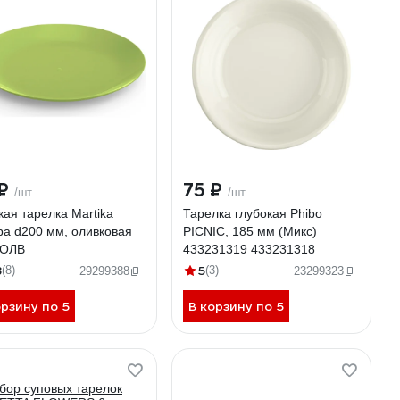
 ₽
75 ₽
/шт
/шт
кая тарелка Martika
Тарелка глубокая Phibo
ра d200 мм, оливковая
PICNIC, 185 мм (Микс)
5ОЛВ
433231319 433231318
8
5
(8)
(3)
29299388
23299323
орзину по 5
В корзину по 5