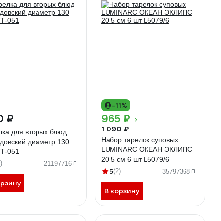
-11%
0 ₽
965 ₽
1 090 ₽
лка для вторых блюд
Набор тарелок суповых
довский диаметр 130
LUMINARC ОКЕАН ЭКЛИПС
Т-051
20.5 см 6 шт L5079/6
)
21197716
5
(2)
35797368
орзину
В корзину