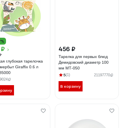
7%
 ₽
456 ₽
₽
Тарелка для первых блюд
кая глубокая тарелочка
Демидовский диаметр 100
ербыт Giraffix 0.6 л
мм МТ-050
85000
5
(1)
21197770
9024
В корзину
орзину