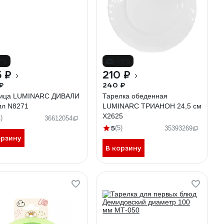
7%
-13%
 ₽
210 ₽
₽
240 ₽
ица LUMINARC ДИВАЛИ
Тарелка обеденная
мл N8271
LUMINARC ТРИАНОН 24,5 см
X2625
)
36612054
5
(5)
35393269
орзину
В корзину