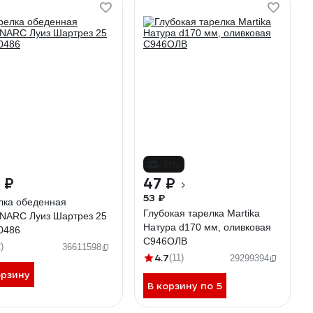
-11%
 ₽
47 ₽
53 ₽
лка обеденная
Глубокая тарелка Martika
NARC Луиз Шартрез 25
Натура d170 мм, оливковая
0486
С946ОЛВ
)
36611598
4.7
(11)
29299394
орзину
В корзину по 5