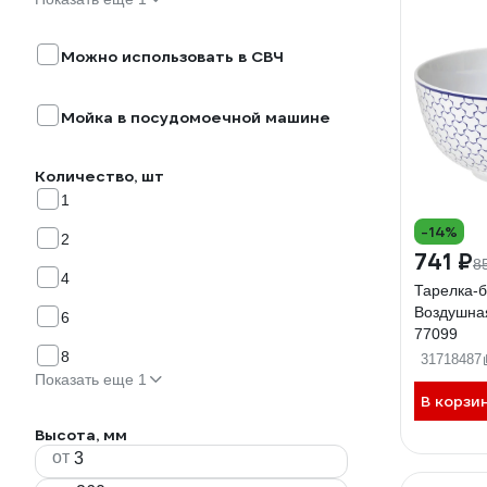
Можно использовать в СВЧ
Мойка в посудомоечной машине
Количество, шт
1
-14%
2
741 ₽
8
4
Тарелка-
Воздушная
6
77099
8
31718487
Показать еще 1
В корзи
Высота, мм
от