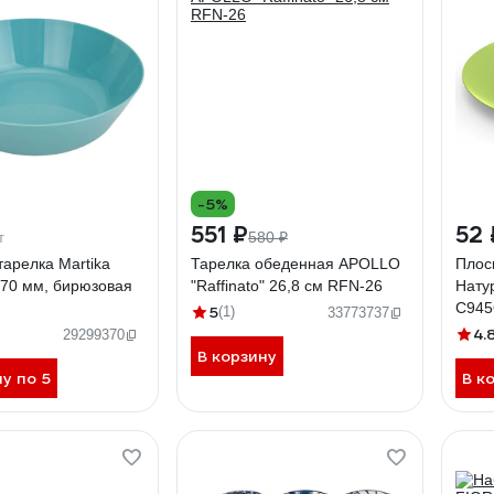
-5%
551 ₽
52
580 ₽
т
тарелка Martika
Тарелка обеденная APOLLO
Плос
170 мм, бирюзовая
"Raffinato" 26,8 см RFN-26
Нату
С94
5
(1)
33773737
4.
29299370
В корзину
ну по 5
В к