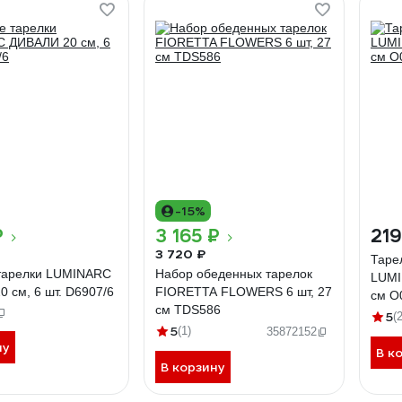
-15%
₽
3 165 ₽
219
3 720 ₽
Таре
тарелки LUMINARC
Набор обеденных тарелок
LUMI
 см, 6 шт. D6907/6
FIORETTA FLOWERS 6 шт, 27
см O
см TDS586
5
(2
5
(1)
35872152
ну
В к
В корзину