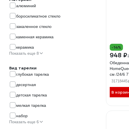
алюминий
боросиликатное стекло
закаленное стекло
каменная керамика
-14%
керамика
Показать еще 8
948 ₽
Обеденна
Вид тарелки
HomeQuee
глубокая тарелка
см /24/6 
31718445
десертная
В корзи
детская тарелка
мелкая тарелка
набор
Показать еще 6