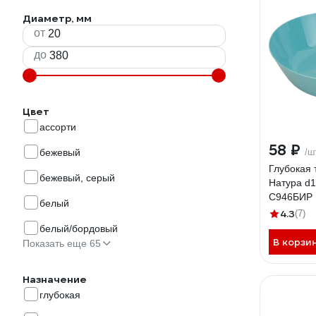
Диаметр, мм
от
до
Цвет
ассорти
58 ₽
бежевый
/ш
Глубокая 
бежевый, серый
Натура d
С946БИР
белый
4.3
(7)
белый/бордовый
В корзи
Показать еще 65
Назначение
глубокая