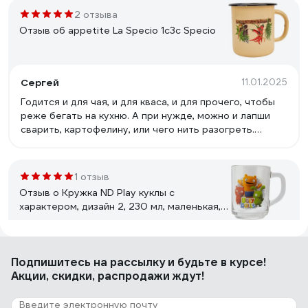
2 отзыва
Отзыв об appetite La Specio 1с3с Specio
Сергей
11.01.2025
Годится и для чая, и для кваса, и для прочего, чтобы
реже бегать на кухню. А при нужде, можно и лапши
сварить, картофелину, или чего нить разогреть.
Стенки и дно, к слову, вполне толстые.
1 отзыв
Отзыв о Кружка ND Play куклы с
характером, дизайн 2, 230 мл, маленькая,
стекло 285557
Михаил
10.11.2025
Подпишитесь
на рассылку
и будьте в курсе!
++
Акции, скидки, распродажи ждут!