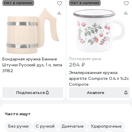
Нет в наличии
Нет в наличии
Бондарная кружка Банные
Последняя цена
264 ₽
Штучки Русский дух, 1 л, липа
31162
Эмалированная кружка
appetite Compote 0.4 л 1с2с
Compote
Подписаться
Аналоги
Часто ищут
Без ручки
С ручкой
Дымчатые
Ударопрочные