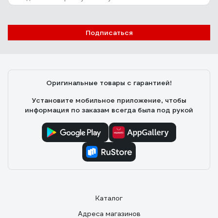
3 отзыва
Отзыв о Кружка керамическая PERFECTO
LINEA 350 мл, LOVELY ANIMALS-1, 30-
Подписаться
063611
Вася
25.06.2025
Неповторимый рисунок, много бегемотиков и
слоников))
Оригинальные товары с гарантией!
Установите мобильное приложение, чтобы
информация по заказам всегда была под рукой
Каталог
Адреса магазинов