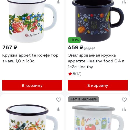
-10%
767 ₽
459 ₽
510 ₽
Кружка appetite Конфитюр
Эмалированная кружка
эмаль 1,0 л 1с3с
appetite Healthy food 0.4 л
1с2с Healthy
5
(17)
В корзину
В корзину
Нет в наличии