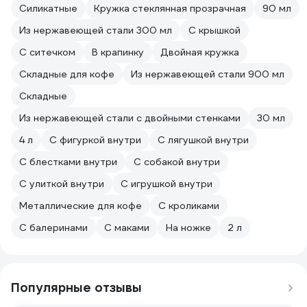
Силикатные
Кружка стеклянная прозрачная
90 мл
Из нержавеющей стали 300 мл
С крышкой
С ситечком
В крапинку
Двойная кружка
Складные для кофе
Из нержавеющей стали 900 мл
Складные
Из нержавеющей стали с двойными стенками
30 мл
4 л
С фигуркой внутри
С лягушкой внутри
С блестками внутри
С собакой внутри
С улиткой внутри
С игрушкой внутри
Металлические для кофе
С кроликами
С балеринами
С маками
На ножке
2 л
Популярные отзывы