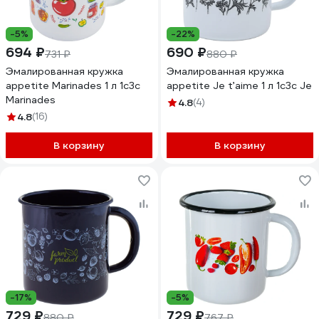
-5%
-22%
694 ₽
690 ₽
731 ₽
880 ₽
Эмалированная кружка
Эмалированная кружка
appetite Marinades 1 л 1с3с
appetite Je t’aime 1 л 1с3с Je
Marinades
4.8
(4)
4.8
(16)
В корзину
В корзину
-17%
-5%
729 ₽
729 ₽
880 ₽
767 ₽