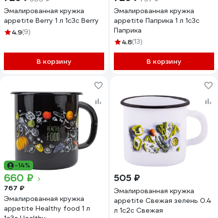
Эмалированная кружка
Эмалированная кружка
appetite Berry 1 л 1с3с Berry
appetite Паприка 1 л 1с3с
Паприка
4.9
(9)
4.8
(13)
В корзину
В корзину
-14%
660 ₽
505 ₽
767 ₽
Эмалированная кружка
Эмалированная кружка
appetite Свежая зелень 0.4
appetite Healthy food 1 л
л 1с2с Свежая