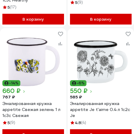
1с3с Healthy
5
(9)
5
(17)
В корзину
В корзину
-14%
-6%
660 ₽
550 ₽
767 ₽
585 ₽
Эмалированная кружка
Эмалированная кружка
appetite Свежая зелень 1 л
appetite Je t’aime 0.4 л 1с2с
1с3с Свежая
Je
5
(9)
4.8
(4)