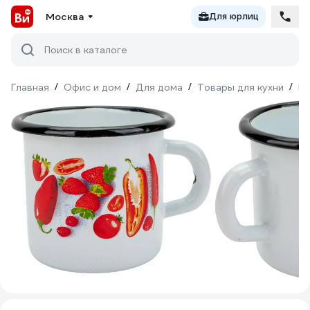
Москва
Для юрлиц
Поиск в каталоге
Главная
/
Офис и дом
/
Для дома
/
Товары для кухни
/
По