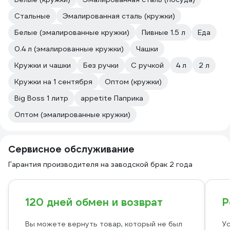
Стальные
Эмалированная сталь (кружки)
Белые (эмалированные кружки)
Пивные 1.5 л
Еда
0.4 л (эмалированные кружки)
Чашки
Кружки и чашки
Без ручки
С ручкой
4 л
2 л
Кружки на 1 сентября
Оптом (кружки)
Big Boss 1 литр
appetite Паприка
Оптом (эмалированные кружки)
Сервисное обслуживание
Гарантия производителя на заводской брак 2 года
120 дней обмен и возврат
Р
Вы можете вернуть товар, который не был
Ус