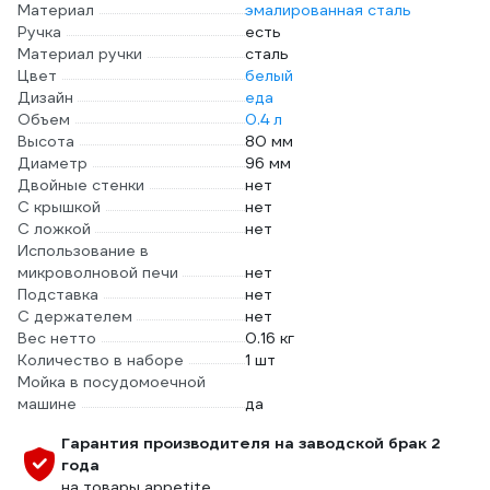
Материал
эмалированная сталь
Ручка
есть
Материал ручки
сталь
Цвет
белый
Дизайн
еда
Объем
0.4 л
Высота
80 мм
Диаметр
96 мм
Двойные стенки
нет
С крышкой
нет
С ложкой
нет
Использование в
микроволновой печи
нет
Подставка
нет
С держателем
нет
Вес нетто
0.16 кг
Количество в наборе
1 шт
Мойка в посудомоечной
машине
да
Гарантия производителя на заводской брак 2
года
на товары appetite