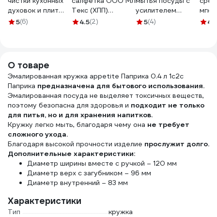
чистки кухонных
салфетка ООО МЛ
мытья посуды с
сред
духовок и плит
Текс (ХПП)
усилителем
мгно
VASH GOLD
80x100 см, серая,
блеска KIEHL
дейс
5
(6)
4.5
(2)
5
(4)
4.
Master 5 л
в индивидуальном
Johannes KG Spül-
Жиро
антижир 307055
пакете 22-3040
Blitz green
GOLD
концентрат 1 л
2280
j555901
О товаре
Эмалированная кружка appetite Паприка 0.4 л 1с2с
Паприка
предназначена для бытового использования.
Эмалированная посуда не выделяет токсичных веществ,
поэтому безопасна для здоровья и
подходит не только
для питья, но и для хранения напитков.
Кружку легко мыть, благодаря чему она
не требует
сложного ухода.
Благодаря высокой прочности изделие
прослужит долго.
Дополнительные характеристики:
Диаметр ширины вместе с ручкой – 120 мм
Диаметр верх с загубником – 96 мм
Диаметр внутренний – 83 мм
Характеристики
Тип
кружка