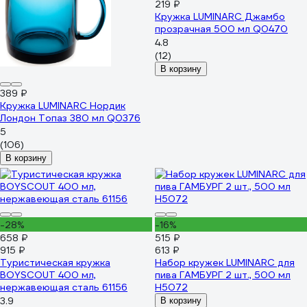
219 ₽
Кружка LUMINARC Джамбо
прозрачная 500 мл Q0470
4.8
(12)
В корзину
389 ₽
Кружка LUMINARC Нордик
Лондон Топаз 380 мл Q0376
5
(106)
В корзину
-28%
-16%
658 ₽
515 ₽
915 ₽
613 ₽
Туристическая кружка
Набор кружек LUMINARC для
BOYSCOUT 400 мл,
пива ГАМБУРГ 2 шт., 500 мл
нержавеющая сталь 61156
H5072
3.9
В корзину