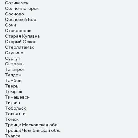
Соликамск
Солнечногорск
Сосново
Сосновый Бор
Сочи
Ставрополь
Старая Купавна
Старый Оскол
Стерлитамак
Ступино
Сургут
Сызрань
Таганрог
Талдом
Тамбов
Тверь
Темрюк
Тимашевск
Тихвин
Тобольск
Тольятти
Томск
Троицк Московская обл.
Троицк Челябинская обл.
Туапсе