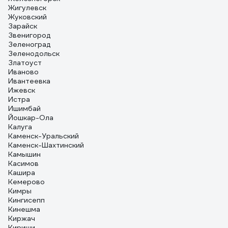
Жигулевск
Жуковский
Зарайск
Звенигород
Зеленоград
Зеленодольск
Златоуст
Иваново
Ивантеевка
Ижевск
Истра
Ишимбай
Йошкар-Ола
Калуга
Каменск-Уральский
Каменск-Шахтинский
Камышин
Касимов
Кашира
Кемерово
Кимры
Кингисепп
Кинешма
Киржач
Кириши