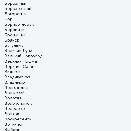
Березники
Березовский
Богородск
Бор
Борисоглебск
Боровичи
Бронницы
Брянск
Бугульма
Великие Луки
Великий Новгород
Верхняя Пышма
Верхняя Салда
Видное
Владикавказ
Владимир
Волгодонск
Волжский
Вологда
Волоколамск
Волосово
Волхов
Воскресенск
Воткинск
Выборг