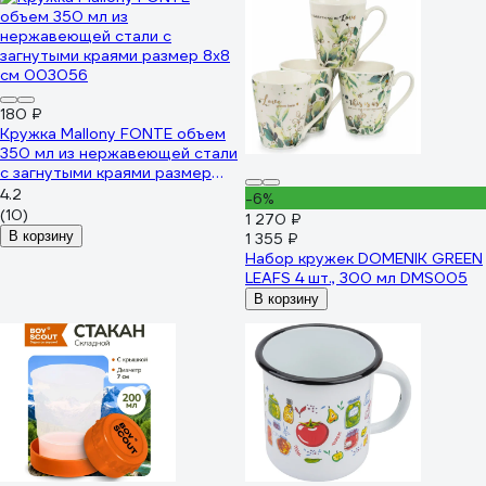
180 ₽
Кружка Mallony FONTE объем
350 мл из нержавеющей стали
с загнутыми краями размер
8x8 см 003056
4.2
-6%
(10)
1 270 ₽
В корзину
1 355 ₽
Набор кружек DOMENIK GREEN
LEAFS 4 шт., 300 мл DMS005
В корзину