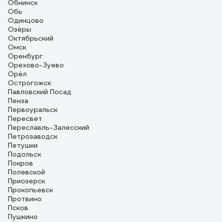
Обнинск
Обь
Одинцово
Озёры
Октябрьский
Омск
Оренбург
Орехово-Зуево
Орёл
Острогожск
Павловский Посад
Пенза
Первоуральск
Пересвет
Переславль-Залесский
Петрозаводск
Петушки
Подольск
Покров
Полевской
Приозерск
Прокопьевск
Протвино
Псков
Пушкино