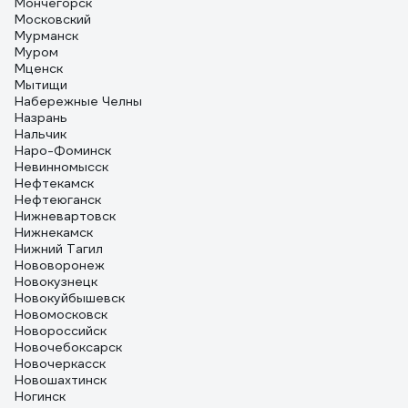
Мончегорск
Московский
Мурманск
Муром
Мценск
Мытищи
Набережные Челны
Назрань
Нальчик
Наро-Фоминск
Невинномысск
Нефтекамск
Нефтеюганск
Нижневартовск
Нижнекамск
Нижний Тагил
Нововоронеж
Новокузнецк
Новокуйбышевск
Новомосковск
Новороссийск
Новочебоксарск
Новочеркасск
Новошахтинск
Ногинск