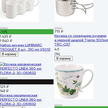
715 ₽
-13%
Кружка со складными ручками
1 435 ₽
и мерной шкалой Tramp 500мл
1 640 ₽
TRC-037
Набор кружек LUMINARC
4.5
TROQUET 6 шт., 310 мл V5013
(14)
В корзину
В корзину
-16%
125 ₽
149 ₽
Кружка керамическая
PERFECTO LINEA 360 мл,
FLORA-2, 30-063632