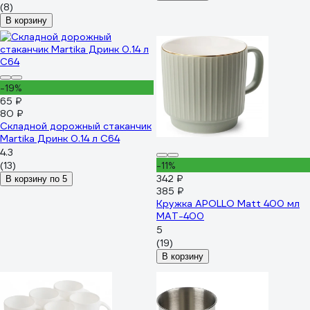
(8)
В корзину
-19%
65 ₽
80 ₽
Складной дорожный стаканчик
Martika Дринк 0.14 л С64
4.3
(13)
-11%
342 ₽
В корзину по 5
385 ₽
Кружка APOLLO Matt 400 мл
MAT-400
5
(19)
В корзину