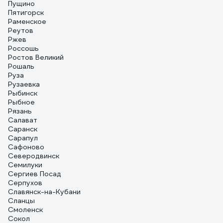
Пущино
Пятигорск
Раменское
Реутов
Ржев
Россошь
Ростов Великий
Рошаль
Руза
Рузаевка
Рыбинск
Рыбное
Рязань
Салават
Саранск
Сарапул
Сафоново
Северодвинск
Семилуки
Сергиев Посад
Серпухов
Славянск-на-Кубани
Сланцы
Смоленск
Сокол