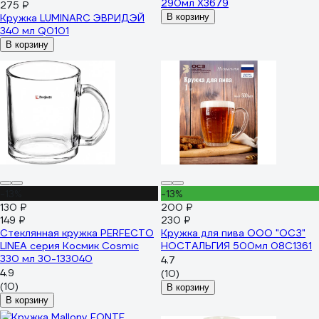
290мл X3679
275 ₽
Кружка LUMINARC ЭВРИДЭЙ
В корзину
340 мл Q0101
В корзину
-13%
-13%
130 ₽
200 ₽
149 ₽
230 ₽
Стеклянная кружка PERFECTO
Кружка для пива ООО "ОСЗ"
LINEA серия Космик Cosmic
НОСТАЛЬГИЯ 500мл 08C1361
330 мл 30-133040
4.7
4.9
(10)
(10)
В корзину
В корзину