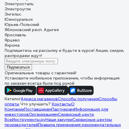
Электросталь
Электроугли
Энгельс
Южноуральск
Юрьев-Польский
Яблоновский респ. Адыгея
Ярославль
Ярцево
Яхрома
Подпишитесь
на рассылку
и будьте в курсе! Акции, скидки,
распродажи ждут!
Подписаться
Оригинальные товары с гарантией!
Установите мобильное приложение, чтобы информация
по заказам всегда была под рукой
Каталог
Адреса магазинов
Способы получения
Способы
оплаты
Что улучшить?
Контакты
О
Компании
Поставщикам
Партнерам
Информация для
инвесторов
Организациям
Сервисный центр
ВсеИнструменты.ру
Наши закупки
Сервисные центры
производителей
Правила применения рекомендательных