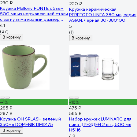
230 ₽
220 ₽
Кружка Mallony FONTE объем
Кружка керамическая
500 мл из нержавеющей стали
PERFECTO LINEA 380 мл, серия
с загнутыми краями размер
ASIAN, черная 30-380100
9x9 см 00 3057
4.1
5
(27)
(1)
В корзину
В корзину
-4%
-16%
285 ₽
475 ₽
297 ₽
565 ₽
Кружка OH SPLASH зеленый
Набор кружек LUMINARC для
350мл DOMENIK DMD175
пива ДРЕЗДЕН 2 шт., 500 мл
H5116
В корзину
4.9