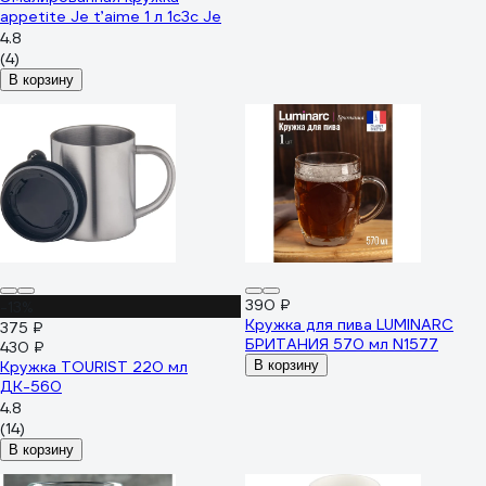
appetite Je t’aime 1 л 1с3с Je
4.8
(4)
В корзину
390 ₽
-13%
Кружка для пива LUMINARC
375 ₽
БРИТАНИЯ 570 мл N1577
430 ₽
Кружка TOURIST 220 мл
В корзину
ДК-560
4.8
(14)
В корзину