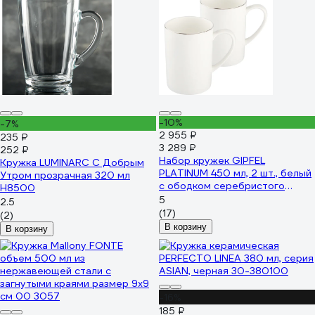
-10%
-7%
2 955 ₽
235 ₽
3 289 ₽
252 ₽
Набор кружек GIPFEL
Кружка LUMINARC С Добрым
PLATINUM 450 мл, 2 шт., белый
Утром прозрачная 320 мл
с ободком серебристого
H8500
цвета, костяной фарфор 51538
5
2.5
(17)
(2)
В корзину
В корзину
-16%
185 ₽