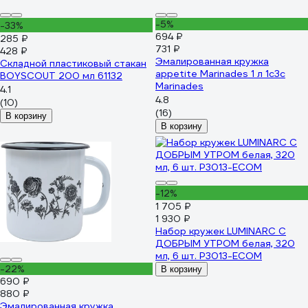
-5%
-33%
694 ₽
285 ₽
731 ₽
428 ₽
Эмалированная кружка
Складной пластиковый стакан
appetite Marinades 1 л 1с3с
BOYSCOUT 200 мл 61132
Marinades
4.1
4.8
(10)
(16)
В корзину
В корзину
-12%
1 705 ₽
1 930 ₽
Набор кружек LUMINARC С
ДОБРЫМ УТРОМ белая, 320
мл, 6 шт. P3013-ECOM
-22%
В корзину
690 ₽
880 ₽
Эмалированная кружка