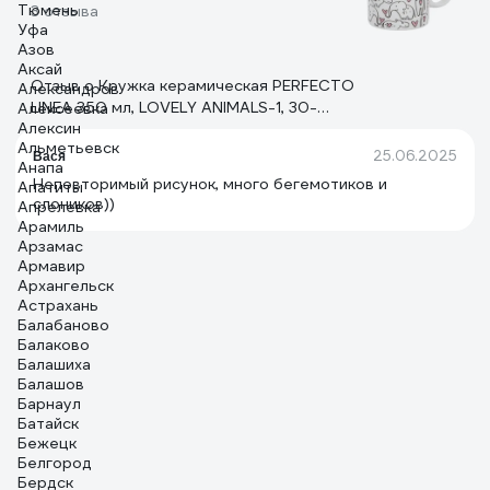
Тюмень
3 отзыва
Уфа
Азов
Аксай
Отзыв о Кружка керамическая PERFECTO
Александров
LINEA 350 мл, LOVELY ANIMALS-1, 30-
Алексеевка
Алексин
063611
Альметьевск
25.06.2025
Вася
Анапа
Неповторимый рисунок, много бегемотиков и
Апатиты
слоников))
Апрелевка
Арамиль
Арзамас
Армавир
Архангельск
Астрахань
Балабаново
Балаково
Балашиха
Балашов
Барнаул
Батайск
Бежецк
Белгород
Бердск