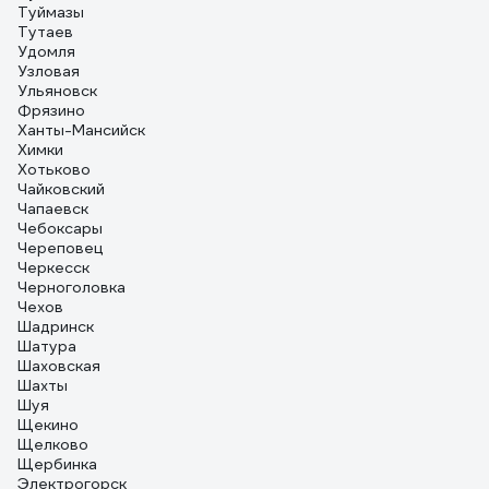
Туймазы
Тутаев
Удомля
Узловая
Ульяновск
Фрязино
Ханты-Мансийск
Химки
Хотьково
Чайковский
Чапаевск
Чебоксары
Череповец
Черкесск
Черноголовка
Чехов
Шадринск
Шатура
Шаховская
Шахты
Шуя
Щекино
Щелково
Щербинка
Электрогорск