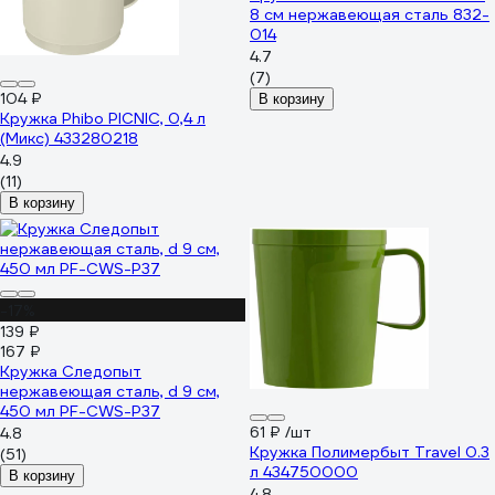
8 см нержавеющая сталь 832-
014
4.7
(7)
104 ₽
В корзину
Кружка Phibo PICNIC, 0,4 л
(Микс) 433280218
4.9
(11)
В корзину
-17%
139 ₽
167 ₽
Кружка Следопыт
нержавеющая сталь, d 9 см,
450 мл PF-CWS-P37
61 ₽
/шт
4.8
Кружка Полимербыт Travel 0.3
(51)
л 434750000
В корзину
4.8