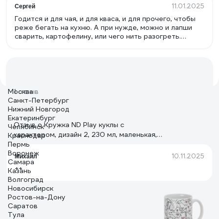
11.01.2025
Сергей
Годится и для чая, и для кваса, и для прочего, чтобы
реже бегать на кухню. А при нужде, можно и лапши
сварить, картофелину, или чего нить разогреть.
Стенки и дно, к слову, вполне толстые.
Москва
1 отзыв
Санкт-Петербург
Нижний Новгород
Екатеринбург
Отзыв о Кружка ND Play куклы с
Челябинск
характером, дизайн 2, 230 мл, маленькая,
Краснодар
Пермь
стекло 285557
Воронеж
10.11.2025
Михаил
Самара
++
Казань
Волгоград
Новосибирск
Ростов-на-Дону
Саратов
Тула