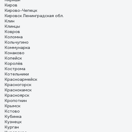
Киров
Кирово-Чепецк
Кировск Ленинградская обл.
Клин
Клинцы
Ковров
Коломна
Кольчугино
Коммунарка
Конаково
Копейск
Королёв
Кострома
Котельники
Красноармейск
Красногорск
Краснокамск
Красноярск
Кропоткин
Крымск
Кстово
Кубинка
Кузнецк
Курган