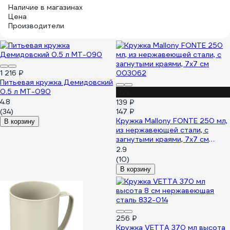
Наличие в магазинах
Цена
Производители
1 216 ₽
Питьевая кружка Демидовский
0.5 л МТ-090
-5%
4.8
139 ₽
(34)
147 ₽
Кружка Mallony FONTE 250 мл,
В корзину
из нержавеющей стали, с
загнутыми краями, 7х7 см
003062
2.9
(10)
В корзину
256 ₽
Кружка VETTA 370 мл высота