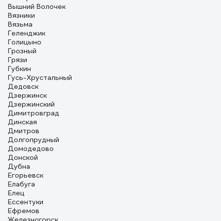
Вышний Волочек
Вязники
Вязьма
Геленджик
Голицыно
Грозный
Грязи
Губкин
Гусь-Хрустальный
Дедовск
Дзержинск
Дзержинский
Димитровград
Динская
Дмитров
Долгопрудный
Домодедово
Донской
Дубна
Егорьевск
Елабуга
Елец
Ессентуки
Ефремов
Железногорск