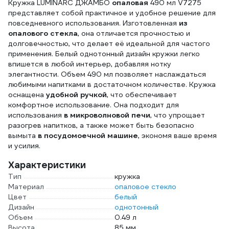
Кружка LUMINARC ДЖАМБО
опаловая
490 мл V7275
представляет собой практичное и удобное решение для
повседневного использования. Изготовленная
из
опалового стекла
, она отличается прочностью и
долговечностью, что делает её идеальной для частого
применения. Белый однотонный дизайн кружки легко
впишется в любой интерьер, добавляя нотку
элегантности. Объем 490 мл позволяет наслаждаться
любимыми напитками в достаточном количестве. Кружка
оснащена
удобной ручкой
, что обеспечивает
комфортное использование. Она подходит для
использования
в микроволновой печи
, что упрощает
разогрев напитков, а также может быть безопасно
вымыта
в посудомоечной машине
, экономя ваше время
и усилия.
Характеристики
Тип
кружка
Материал
опаловое стекло
Цвет
белый
Дизайн
однотонный
Объем
0.49 л
Высота
85 мм