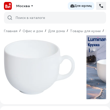
Москва
Для юрлиц
Поиск в каталоге
Главная
/
Офис и дом
/
Для дома
/
Товары для кухни
/
По