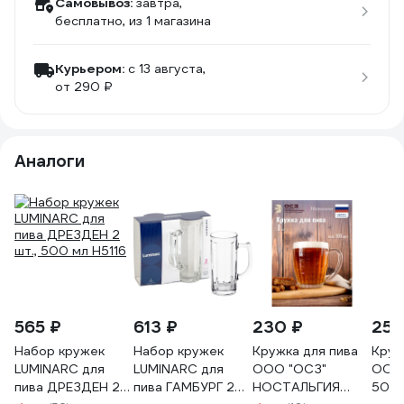
Самовывоз:
завтра,
бесплатно
, из 1 магазина
Курьером:
c 13 августа,
от 290 ₽
Аналоги
565 ₽
613 ₽
230 ₽
250
Набор кружек
Набор кружек
Кружка для пива
Круж
LUMINARC для
LUMINARC для
ООО "ОСЗ"
ООО 
пива ДРЕЗДЕН 2
пива ГАМБУРГ 2
НОСТАЛЬГИЯ
500м