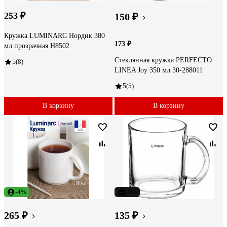
253 ₽
150 ₽
Кружка LUMINARC Нордик 380
173 ₽
мл прозрачная H8502
Стеклянная кружка PERFECTO
5
(8)
LINEA Joy 350 мл 30-288011
5
(5)
В корзину
В корзину
-4%
-9%
265 ₽
135 ₽