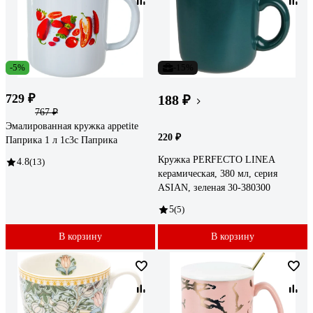
-5%
-15%
729 ₽
188 ₽
767 ₽
Эмалированная кружка appetite
220 ₽
Паприка 1 л 1с3с Паприка
Кружка PERFECTO LINEA
4.8
(13)
керамическая, 380 мл, серия
ASIAN, зеленая 30-380300
5
(5)
В корзину
В корзину