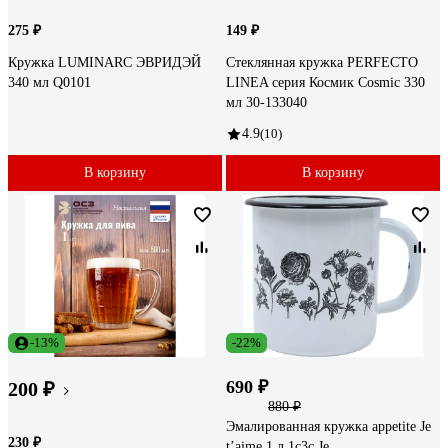
275 ₽
149 ₽
Кружка LUMINARC ЭВРИДЭЙ
Стеклянная кружка PERFECTO
340 мл Q0101
LINEA серия Космик Cosmic 330
мл 30-133040
4.9
(10)
В корзину
В корзину
-13%
-22%
690 ₽
200 ₽
880 ₽
Эмалированная кружка appetite Je
230 ₽
t’aime 1 л 1с3с Je