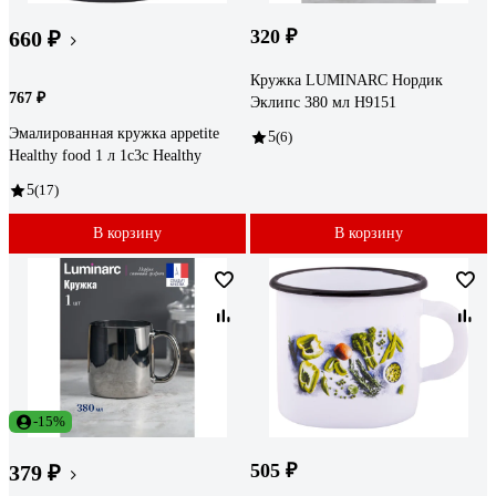
320 ₽
660 ₽
Кружка LUMINARC Нордик
767 ₽
Эклипс 380 мл H9151
Эмалированная кружка appetite
5
(6)
Healthy food 1 л 1с3с Healthy
5
(17)
В корзину
В корзину
-15%
505 ₽
379 ₽