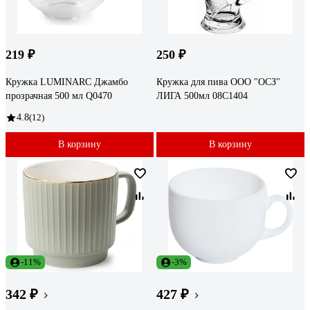
219 ₽
250 ₽
Кружка LUMINARC Джамбо
Кружка для пива ООО "ОСЗ"
прозрачная 500 мл Q0470
ЛИГА 500мл 08C1404
4.8
(12)
В корзину
В корзину
-11%
-3%
342 ₽
427 ₽