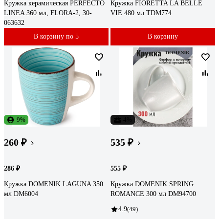
Кружка керамическая PERFECTO
Кружка FIORETTA LA BELLE
LINEA 360 мл, FLORA-2, 30-
VIE 480 мл TDM774
063632
В корзину по 5
В корзину
-9%
-4%
260 ₽
535 ₽
286 ₽
555 ₽
Кружка DOMENIK LAGUNA 350
Кружка DOMENIK SPRING
мл DM6004
ROMANCE 300 мл DM94700
4.9
(49)