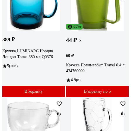
-27%
389 ₽
44 ₽
Кружка LUMINARC Нордик
60 ₽
Лондон Топаз 380 мл Q0376
Кружка Полимербыт Travel 0.4 л
5
(106)
434760000
4.9
(8)
В корзину
В корзину по 5