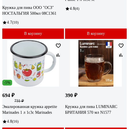
Кружка для пива ООО "ОСЗ"
4.8
(4)
НОСТАЛЬГИЯ 500мл 08C1361
4.7
(10)
В корзину
В корзину
-5%
694 ₽
390 ₽
731 ₽
Эмалированная кружка appetite
Кружка для пива LUMINARC
Marinades 1 л 1с3с Marinades
БРИТАНИЯ 570 мл N1577
4.8
(16)