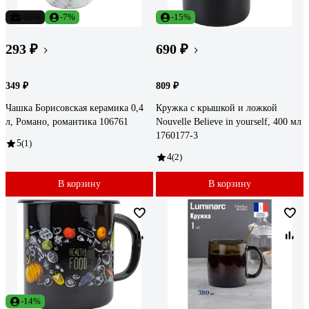
-16%
-7%
-15%
293 ₽
690 ₽
349 ₽
809 ₽
Чашка Борисовская керамика 0,4
Кружка с крышкой и ложкой
л, Романо, романтика 106761
Nouvelle Believe in yourself, 400 мл
1760177-3
5
(1)
4
(2)
В корзину
В корзину
-14%