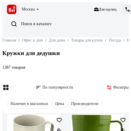
Москва
Для юрлиц
Поиск в каталоге
Главная
/
Офис и дом
/
Для дома
/
Товары для кухни
/
Посуда
/
К
Кружки для дедушки
1387 товаров
По популярности
Фильтры
Наличие в магазинах
Цена
Производители