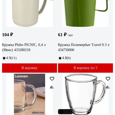
104 ₽
61 ₽
/шт
Кружка Phibo PICNIC, 0,4 л
Кружка Полимербыт Travel 0.3 л
(Микс) 433280218
434750000
4.9
(11)
4.8
(6)
В корзину
В корзину по 5
-13%