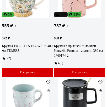
-3%
-17%
-12%
555 ₽
757 ₽
572 ₽
908 ₽
Кружка FIORETTA FLOWERS 480
Кружка с крышкой и ложкой
мл TDM585
Nouvelle Розовый мрамор, 380 мл
1760174-2
5
(2)
4
(1)
В корзину
В корзину