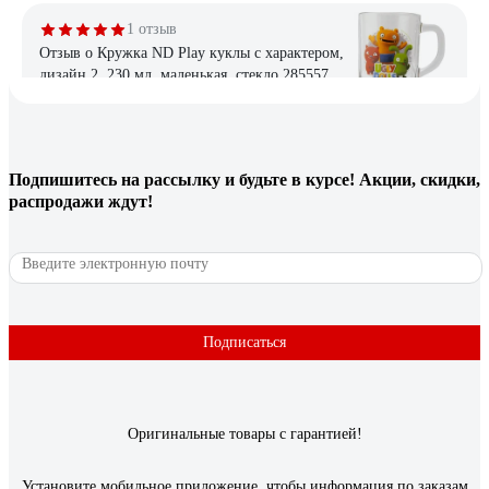
1 отзыв
Отзыв о Кружка ND Play куклы с характером,
дизайн 2, 230 мл, маленькая, стекло 285557
Михаил
10.11.2025
++
Подпишитесь
на рассылку
и будьте в курсе! Акции, скидки,
распродажи ждут!
3 отзыва
Отзыв о Кружка керамическая PERFECTO
LINEA 350 мл, LOVELY ANIMALS-1, 30-
063611
Подписаться
Вася
25.06.2025
Неповторимый рисунок, много бегемотиков и слоников))
Оригинальные товары с гарантией!
Установите мобильное приложение, чтобы информация по заказам