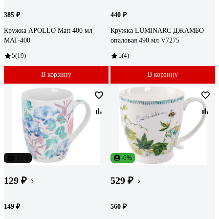
385 ₽
440 ₽
Кружка APOLLO Matt 400 мл
Кружка LUMINARC ДЖАМБО
MAT-400
опаловая 490 мл V7275
5
(19)
5
(4)
В корзину
В корзину
-13%
-6%
129 ₽
529 ₽
149 ₽
560 ₽