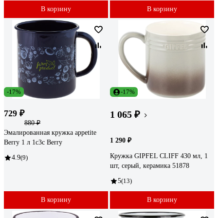
В корзину
В корзину
-17%
-17%
729 ₽
1 065 ₽
880 ₽
Эмалированная кружка appetite
1 290 ₽
Berry 1 л 1с3с Berry
Кружка GIPFEL CLIFF 430 мл, 1
4.9
(9)
шт, серый, керамика 51878
5
(13)
В корзину
В корзину