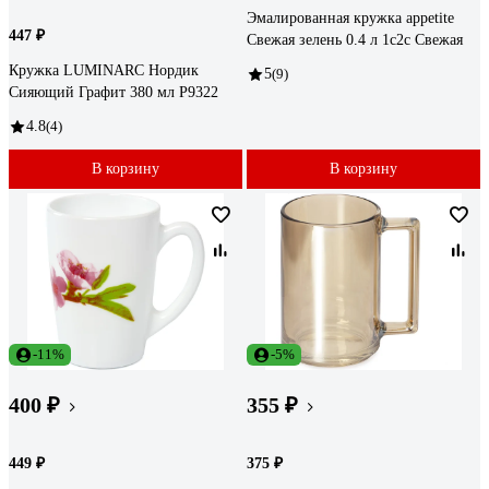
Эмалированная кружка appetite
447 ₽
Свежая зелень 0.4 л 1с2с Свежая
Кружка LUMINARC Нордик
5
(9)
Сияющий Графит 380 мл P9322
4.8
(4)
В корзину
В корзину
-11%
-5%
400 ₽
355 ₽
449 ₽
375 ₽