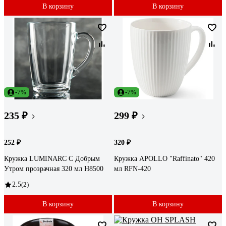
В корзину
В корзину
-7%
-7%
235 ₽
299 ₽
252 ₽
320 ₽
Кружка LUMINARC С Добрым
Кружка APOLLO "Raffinato" 420
Утром прозрачная 320 мл H8500
мл RFN-420
2.5
(2)
В корзину
В корзину