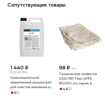
Сопутствующие товары
1 440 ₽
98 ₽
/шт
206.45 ₽/л
Техническая салфетка
Сильнощелочной
ООО МЛ Текс (ХПП)
низкопенный концентрат
80x100 см, серая, в
для очистки алюминия и
индивидуальном пакете
4.5
(2)
его сплавов PRO-BRITE
5
(1)
22-3040
SL-177 5 л 177-5