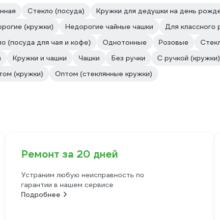
нная
Стекло (посуда)
Кружки для дедушки на день рожд
рогие (кружки)
Недорогие чайные чашки
Для классного 
о (посуда для чая и кофе)
Однотонные
Розовые
Стекл
л
Кружки и чашки
Чашки
Без ручки
С ручкой (кружки)
том (кружки)
Оптом (стеклянные кружки)
Ремонт за 20 дней
Устраним любую неисправность по
гарантии в нашем сервисе
Подробнее