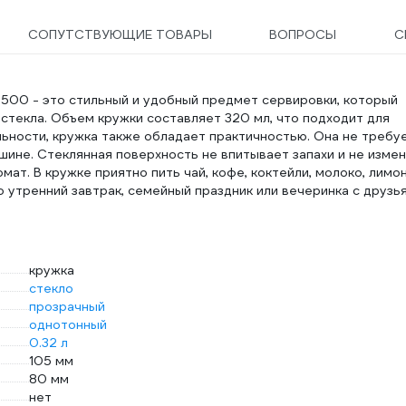
СОПУТСТВУЮЩИЕ ТОВАРЫ
ВОПРОСЫ
С
00 - это стильный и удобный предмет сервировки, который
 стекла. Объем кружки составляет 320 мл, что подходит для
льности, кружка также обладает практичностью. Она не требу
шине. Стеклянная поверхность не впитывает запахи и не изме
мат. В кружке приятно пить чай, кофе, коктейли, молоко, лимо
о утренний завтрак, семейный праздник или вечеринка с друзь
кружка
стекло
прозрачный
однотонный
0.32 л
105 мм
80 мм
нет