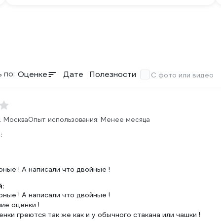
 по:
Оценке
Дате
Полезности
С фото или видео
г. Москва
Опыт использования: Менее месяца
:
ные ! А написали что двойные !
:
ные ! А написали что двойные !
ие оценки !
енки греются так же как и у обычного стакана или чашки !