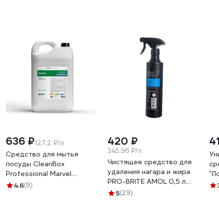
636 ₽
420 ₽
4
127.2 ₽/л
345.96 ₽/л
Средство для мытья
Ун
Чистящее средство для
посуды CleanBox
ср
удаления нагара и жира
Professional Marvel
"Л
PRO-BRITE AMOL 0,5 л
Полевые цветы (Марвел)
л,
4.6
(9)
298-05
5л 1320518
5
(29)