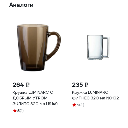
Аналоги
264 ₽
235 ₽
Кружка LUMINARC С
Кружка LUMINARC
ДОБРЫМ УТРОМ
ФИТНЕС 320 мл N0192
ЭКЛИПС 320 мл H9149
5
(2)
5
(1)