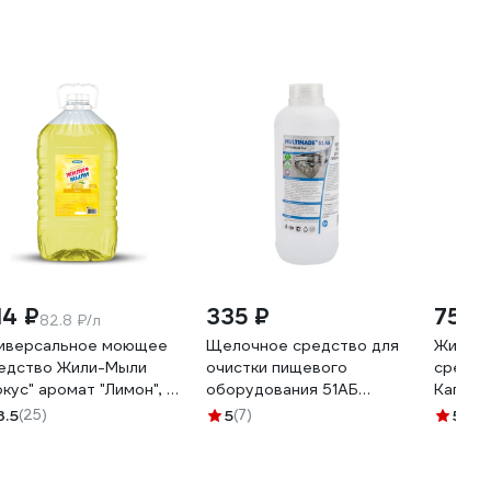
14 ₽
335 ₽
75 ₽
82.8 ₽/л
иверсальное моющее
Щелочное средство для
Жидко
едство Жили-Мыли
очистки пищевого
средст
окус" аромат "Лимон", 5
оборудования 51АБ
Капля 
 ПЭТ 4623721540318
Мультимэйд удаляет жир,
лимон,
3.5
(25)
5
(7)
5
(8)
дезинфекция, 1 л
4607002302932