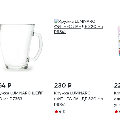
64 ₽
230 ₽
225 
ужка LUMINARC ШЕЙП
Кружка LUMINARC
Кружка
0 мл P7353
ФИТНЕС ЛАНДЕ 320 мл
единор
P9841
упаковк
30359
4
(1)
4.9
(8