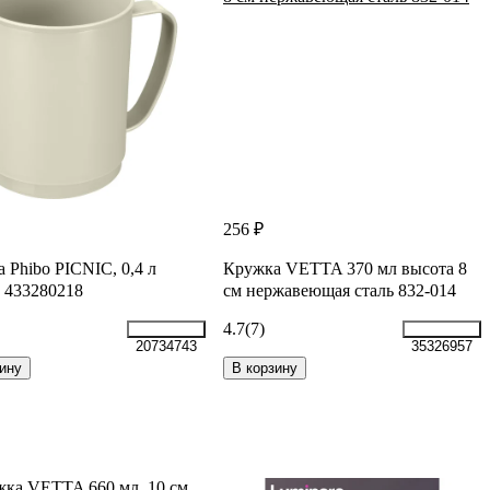
256 ₽
 Phibo PICNIC, 0,4 л
Кружка VETTA 370 мл высота 8
 433280218
см нержавеющая сталь 832-014
4.7
(7)
20734743
35326957
ину
В корзину