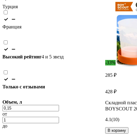
Турция
Франция
Высокий рейтинг
4 и 5 звезд
-33%
285 ₽
Только с отзывами
428 ₽
Объем, л
Складной плас
BOYSCOUT 200
от
4.1
(10)
до
В корзину