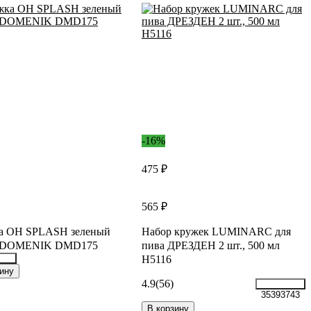
-16%
475 ₽
565 ₽
а OH SPLASH зеленый
Набор кружек LUMINARC для
 DOMENIK DMD175
пива ДРЕЗДЕН 2 шт., 500 мл
H5116
767
ину
4.9
(56)
35393743
В корзину