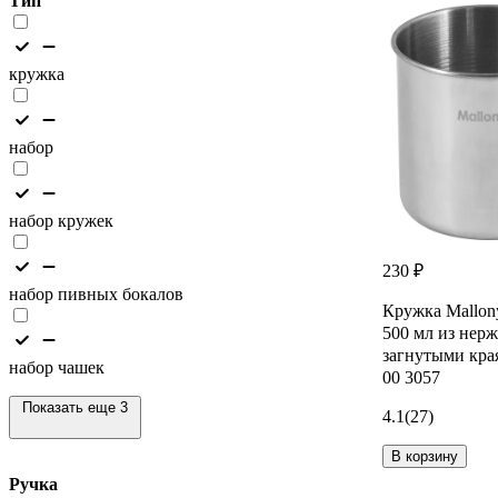
Тип
кружка
набор
набор кружек
230 ₽
набор пивных бокалов
Кружка Mallo
500 мл из нер
загнутыми кра
набор чашек
00 3057
Показать еще 3
4.1
(27)
В корзину
Ручка