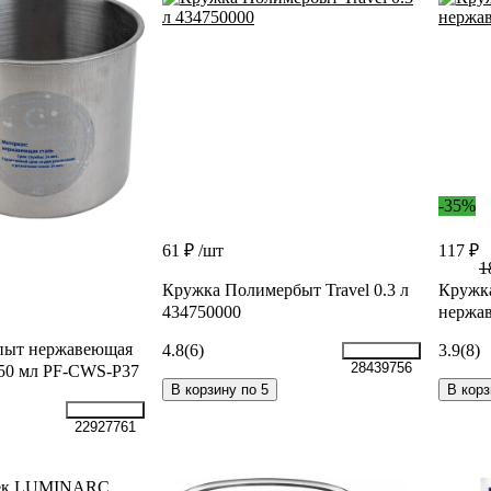
-35%
61 ₽
/шт
117 ₽
1
Кружка Полимербыт Travel 0.3 л
Кружка
434750000
нержав
пыт нержавеющая
4.8
(6)
3.9
(8)
28439756
 450 мл PF-CWS-P37
В корзину по 5
В корз
22927761