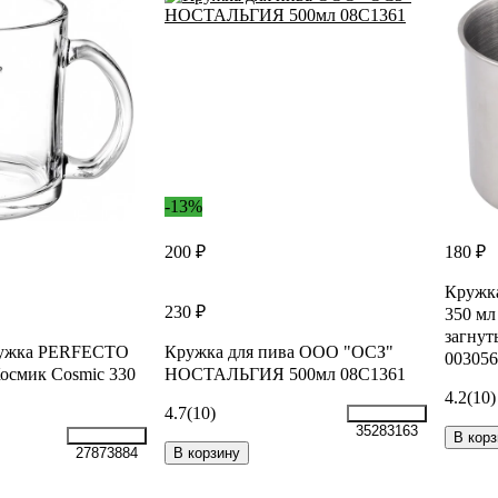
-13%
200 ₽
180 ₽
Кружк
230 ₽
350 мл
загнут
ружка PERFECTO
Кружка для пива ООО "ОСЗ"
003056
осмик Cosmic 330
НОСТАЛЬГИЯ 500мл 08C1361
4.2
(10)
4.7
(10)
35283163
В корз
В корзину
27873884