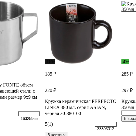
-16%
-4%
185 ₽
285 ₽
ny FONTE объем
220 ₽
297 ₽
жавеющей стали с
ями размер 9x9 см
Кружка керамическая PERFECTO
Кружк
LINEA 380 мл, серия ASIAN,
350мл
черная 30-380100
35039
В корз
16325965
5
(1)
33393012
В корзину