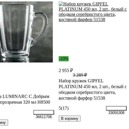
-10%
2 955 ₽
3 289 ₽
Набор кружек GIPFEL
PLATINUM 450 мл, 2 шт., белый с
ободком серебристого цвета,
а LUMINARC С Добрым
костяной фарфор 51538
прозрачная 320 мл H8500
5
(17)
33055308
36611706
В корзину
ину