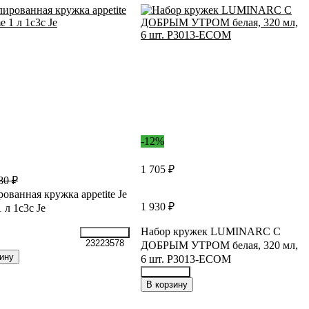
-12%
1 705 ₽
80 ₽
ованная кружка appetite Je
1 930 ₽
1 л 1с3с Je
Набор кружек LUMINARC С
23223578
ДОБРЫМ УТРОМ белая, 320 мл,
ину
6 шт. P3013-ECOM
35392795
В корзину