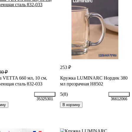
253 ₽
80 ₽
 VETTA 660 мл, 10 см,
Кружка LUMINARC Нордик 380
еющая сталь 832-033
мл прозрачная H8502
5
(8)
35325301
36612066
ину
В корзину