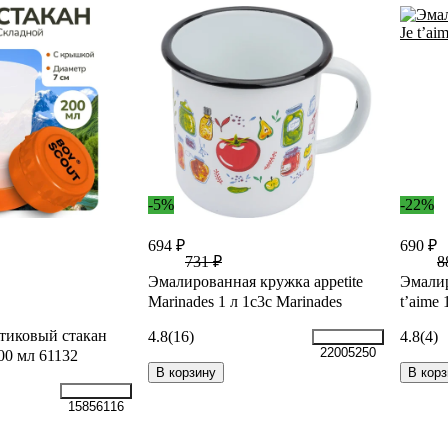
-5%
-22%
694 ₽
690 ₽
731 ₽
8
Эмалированная кружка appetite
Эмалир
Marinades 1 л 1с3с Marinades
t’aime 
тиковый стакан
4.8
(16)
4.8
(4)
22005250
 мл 61132
В корзину
В корз
15856116