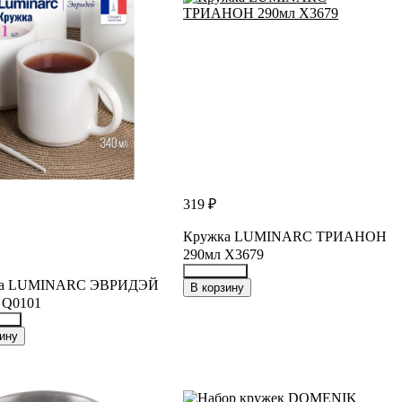
319 ₽
Кружка LUMINARC ТРИАНОН
290мл X3679
ка LUMINARC ЭВРИДЭЙ
35393497
В корзину
 Q0101
108
ину