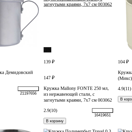
-5%
139 ₽
104 ₽
ка Демидовский
Кружка
147 ₽
(Микс)
Кружка Mallony FONTE 250 мл,
4.9
(11)
21197656
из нержавеющей стали, с
В корз
загнутыми краями, 7х7 см 003062
2.9
(10)
16419651
В корзину