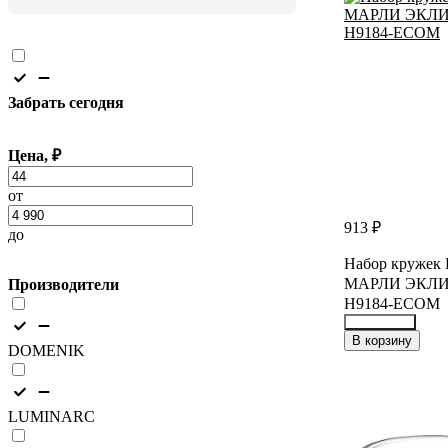
Забрать сегодня
Цена, ₽
от
913 ₽
до
Набор круже
МАРЛИ ЭКЛИПС
Производители
H9184-ECOM
35393737
В корзину
DOMENIK
LUMINARC