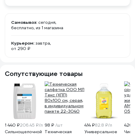
Самовывоз:
сегодня,
бесплатно
, из 1 магазина
Курьером:
завтра,
от 290 ₽
Сопутствующие товары
1 440 ₽
206.45 ₽/л
98 ₽
/шт
414 ₽
82.8 ₽/л
420 
Сильнощелочной
Техническая
Универсальное
Чист