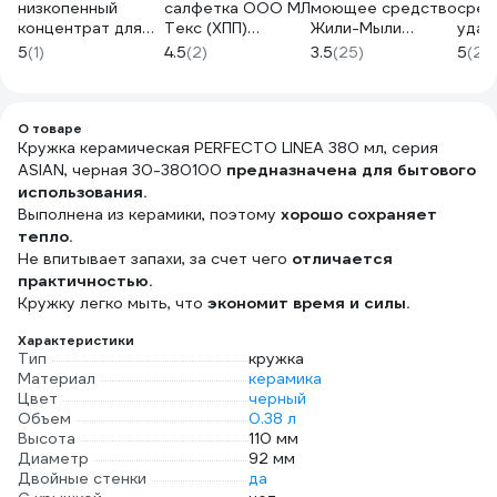
низкопенный
салфетка ООО МЛ
моющее средство
сред
концентрат для
Текс (ХПП)
Жили-Мыли
удал
очистки алюминия
80x100 см, серая,
"Локус" аромат
жира
5
(1)
4.5
(2)
3.5
(25)
5
(29
и его сплавов
в индивидуальном
"Лимон", 5 л, ПЭТ
AMOL
PRO-BRITE SL-177
пакете 22-3040
4623721540318
05
5 л 177-5
О товаре
Кружка керамическая PERFECTO LINEA 380 мл, серия
ASIAN, черная 30-380100
предназначена для бытового
использования.
Выполнена из керамики, поэтому
хорошо сохраняет
тепло.
Не впитывает запахи, за счет чего
отличается
практичностью.
Кружку легко мыть, что
экономит время и силы.
Характеристики
Тип
кружка
Материал
керамика
Цвет
черный
Объем
0.38 л
Высота
110 мм
Диаметр
92 мм
Двойные стенки
да